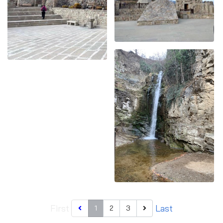
First
Last
1
2
3