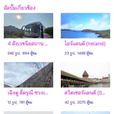
อัลบั้มเกี่ยวข้อง
4 สังเวชนียสถาน อินเดีย – เนปาล
ไอร์แลนด์ (Ireland)
246 รูป, 894 ผู้ชม
23 รูป, 1498 ผู้ชม
เฉิงตู สี่ดรุณี ซวงเฉียวโกว ปี้ผิงโกว ต๋ากู๋ปิงชวน
สวิตเซอร์แลนด์ (Switzerland)
12 รูป, 781 ผู้ชม
42 รูป, 2075 ผู้ชม