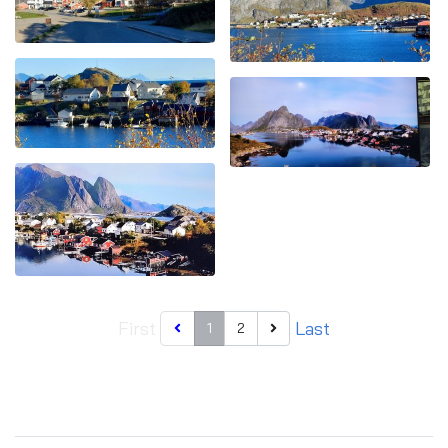
First
Last
1
2