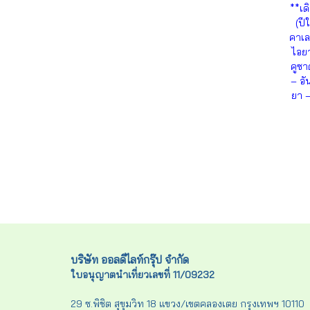
**เด
(ปี
คาเล
ไอยว
คูซา
– อั
ยา –
บริษัท ออลดีไลท์กรุ๊ป จำกัด
ใบอนุญาตนำเที่ยวเลขที่ 11/09232
29 ซ.พิชิต สุขุมวิท 18 แขวง/เขตคลองเตย กรุงเทพฯ 10110