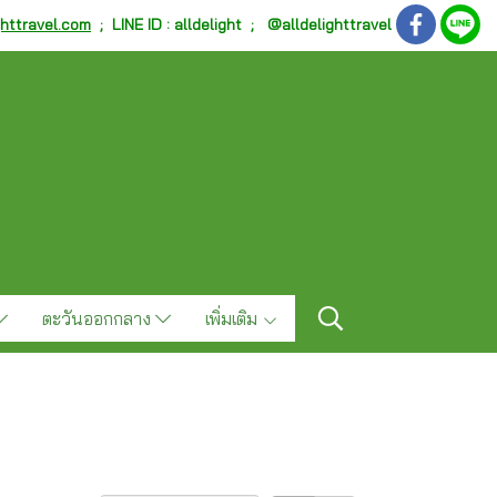
ghttravel.com
;
LINE ID : alldelight ; @alldelighttravel
ตะวันออกกลาง
เพิ่มเติม