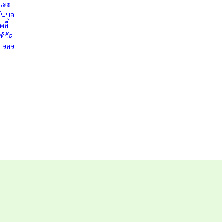
และ
ันบูล
คลี –
์วัล
่ ฯลฯ