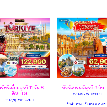
วร์พรีเมี่ยมตุรกี 11 วัน 8
ทัวร์แกรนด์ตุรกี 9 วัน
คืน -TG
2704N - WTK2009I
2612(N)- WPTG2011I
**เดินทาง : กันยายน 2569 