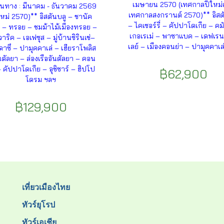
เมษายน 2570 (เทศกาลปีใหม่
ินทาง : มีนาคม - ธันวาคม 2569
เทศกาลสงกรานต์ 2570)** อิสต
ใหม่ 2570)** อิสตันบลู – ชานัค
– ไคเซอร์รี่ – คัปปาโดเกีย – คมั
 – ทรอย – ชมม้าไม้เมืองทรอย –
เกอเรเม่ – พาซาแบค – เดฟเรนท
าริค – เอเฟซุส – มู่บ้านซิรินเช่–
เลย์ – เมืองคอนย่า – ปามุคคาเล
ดาซึ – ปามุคคาเล่ – เฮียราโพลิส
นตัลยา – ล่องเรืออันตัลยา – คอน
 คัปปาโดเกีย – อุชิซาร์ – ฮิปโป
฿62,900
โดรม ฯลฯ
฿129,900
เที่ยวเมืองไทย
ทัวร์ยุโรป
ทัวร์เอเชีย