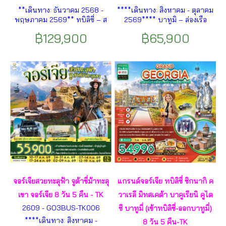
**เดินทาง: ธันวาคม 2568 -
****เดินทาง: สิงหาคม - ตุลาคม
พฤษภาคม 2569** ทบิลิซี่ – ส
2569**** บาทูมิ – ล่องเรือ
เตพ้านท์สมินด้า – คาซเบกิ – มิ
ทะเลดำ - หอคอยตัวอักษร
฿129,900
฿65,900
ทสเคต้า – กอรี – อัพลิสต์ซิเคห์
จอร์เจีย - คูไตซี - มหาวิหารบาก
– สะพานเพชร (Diamond
ราติ – น้ำพุโคลซิส – บอร์โจมี -
Bridge) – บาฟรา – ยุมริ ฯลฯ
กอรี - เมืองถ้ำอัพลิสต์ชิเคห์ -
ทบิลิซี - ป้อมอันนานูรี - กูดาอูรี
- จอร์เจีย -คาซเบกี้ ฯลฯ
จอร์เจียสวยทะลุฟ้า จูต้าขี่ม้าทะลุ
แกรนด์จอร์เจีย ทบิลิซี่ ซิกนากิ ค
เขา จอร์เจีย 8 วัน 5 คืน - TK
วาเรลี มิทสเคต้า บาคูเรียนิ คูไต
2609 - GO3BUS-TK006
ซี บาทูมี่ (เข้าทบิลิซี่-ออกบาทูมี่)
****เดินทาง: สิงหาคม -
8 วัน 5 คืน-TK