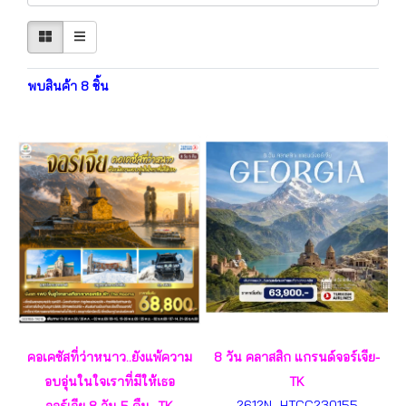
พบสินค้า 8 ชิ้น
คอเคซัสที่ว่าหนาว..ยังแพ้ความ
8 วัน คลาสสิก แกรนด์จอร์เจีย-
อบอุ่นในใจเราที่มีให้เธอ
TK
2612N- HTCC230155