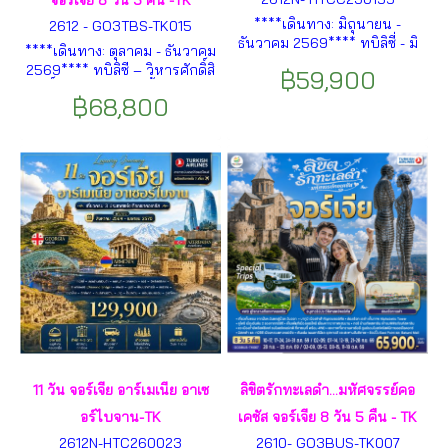
จอร์เจีย 8 วัน 5 คืน -TK
****เดินทาง: มิถุนายน -
2612 - GO3TBS-TK015
ธันวาคม 2569**** ทบิลิซี่ - มิ
****เดินทาง: ตุลาคม - ธันวาคม
ทสเคต้า - คาสเบกิ - หุบเขาคอ
2569**** ทบิลิซี – วิหารศักดิ์สิ
฿59,900
เคซัส - โกรี – อุพลิสชิเค - บอร์
ทธิ์ทบิลิซี – คาซเบกี้ - เขาคอ
โจมี - คูไทซี - ถ้ำโพรมิธีอุส –
฿68,800
เคซัส – กูดาอูรี -จอร์เจีย – ป้อม
บาทูมิ – ล่องเรือชมทะเลดำ
อันนานูรี – เมืองถ้ำอัพลิสต์ชิ
เคห์ - กอรี – บอร์โจมี – คูไตซี
– บาทูมิ
11 วัน จอร์เจีย อาร์เมเนีย อาเซ
ลิขิตรักทะเลดำ...มหัศจรรย์คอ
อร์ไบจาน-TK
เคซัส จอร์เจีย 8 วัน 5 คืน - TK
2612N-HTC260023
2610- GO3BUS-TK007