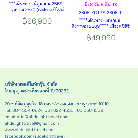
***เดินทาง : มิถุนายน 2569 -
มี่) 8 วัน 5 คืน-TK
ตุลาคม 2570 (เทศกาลปีใหม่
2608-ZGTBS-2608TK
และเทศกาลสงกรานต์ 2570)
฿66,900
****เดินทาง: เมษายน -
*** ทบิลิซี – มัตสเคต้า –รัสเซีย
สิงหาคม 2569**** เมืองทบิลิซี่
– เมืองกูดาอูรี – คาซเบกิ –
– โบสถ์ตรีนิตี้ – เมืองมิทสเคต้า
เมืองจูต้า– เมืองทบิลิซี – เมือง
฿49,990
– วิหารสเวติสโคเวลี – วิหารจ
โกรี – เมืองคูไทซึ – ถ้ำโพรมีธี
วารี – อนุสาวรีย์ประวัติศาสตร์
อุส– เมืองบาทูมิ - ล่องเรือ
จอร์เจีย – สะพานแห่งสันติภาพ
ทะเลดำ ฯลฯ
ฯลฯ
บริษัท ออลดีไลท์กรุ๊ป จำกัด
ใบอนุญาตนำเที่ยวเลขที่ 11/09232
29 ซ.พิชิต สุขุมวิท 18 แขวง/เขตคลองเตย กรุงเทพฯ 10110
Tel. 084-554-6624; 081-622-4553 ; 02-258-1559
email: info@alldelighttravel.com ;
alldelighttravel@gmail.com
www.alldelighttravel.com
facebook.com/alldelighttravel