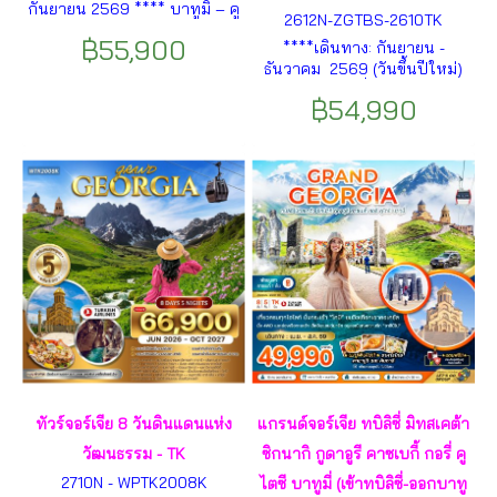
กันยายน 2569 **** บาทูมิ – คู
2612N-ZGTBS-2610TK
ไตซี - มหาวิหารบากราติ –
฿55,900
****เดินทาง: กันยายน -
กอรี - เมืองถ้ำอัพลิสต์ชิเคห์ –
ธันวาคม 2569 (วันขึ้นปีใหม่)
ป้อมอันนานูรี – กูดาอูรี -
**** เมืองทบิลิซี่ – เมืองซิกนากิ
อนุสรณ์สถานรัสเซีย-จอร์เจีย –
฿54,990
– อารามบอดบี – กำแพงเมือง
คาซเบกี้- เขาคอเคซัส - ทบิลิซี
โบราณ – เมืองควาเรลี – ลิ้มรส
ฯลฯ
ไวน์ควาเรลี – ทะเลสาบโลโปต้า
– อนุสาวรีย์ประวัติศาสตร์
จอร์เจีย – โบสถ์ตรีนิตี้ – สะพาน
แห่งสันติภาพ ฯลฯ
ทัวร์จอร์เจีย 8 วันดินแดนแห่ง
แกรนด์จอร์เจีย ทบิลิซี่ มิทสเคต้า
วัฒนธรรม - TK
ซิกนากิ กูดาอูรี คาซเบกี้ กอรี่ คู
2710N - WPTK2008K
ไตซี บาทูมี่ (เข้าทบิลิซี่-ออกบาทู