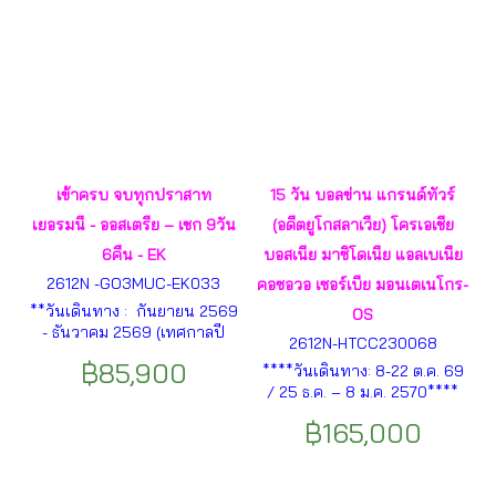
เข้าครบ จบทุกปราสาท
15 วัน บอลข่าน แกรนด์ทัวร์
เยอรมนี - ออสเตรีย – เชก 9วัน
(อดีตยูโกสลาเวีย) โครเอเชีย
6คืน - EK
บอสเนีย มาซิโดเนีย แอลเบเนีย
2612N -GO3MUC-EK033
คอซอวอ เซอร์เบีย มอนเตเนโกร-
**วันเดินทาง : กันยายน 2569
OS
- ธันวาคม 2569 (เทศกาลปี
2612N-HTCC230068
ใหม่)** มิวนิก – ปราสาทนอย
฿85,900
****วันเดินทาง: 8-22 ต.ค. 69
ชวานสไตน์ – อินส์บรูค – ซาลซ์
/ 25 ธ.ค. – 8 ม.ค. 2570****
บูร์ก - ฮัลสตัท - เชสกี้ ครุมลอฟ
เวียนนา – เบลเกรด (เซอร์เบีย)
– ปราก – เบอร์โน่ – เวียนนา–
฿165,000
– โทโพลา – คาชัค – วิชิกราด
พระราชวังเชินบรุนน์ ฯลฯ
(บอสเนีย & เฮอร์เซโกวีนา) -
ซาราเยโว – โมสตาร์ – ดูบลอฟ