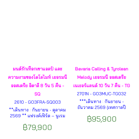
ลาเคน – เลาเทอร์บรุนเนน –
โดโลไมท์ ฯลฯ
เบอร์เกนสต๊อก – ลูเซิร์น – ซูริค
ฯลฯ
มนต์รักเทือกเขาแอลป์ และ
Bavaria Calling & Tyrolean
ความงามของโดโลไมท์ เยอรมนี
Melody เยอรมนี ออสเตรีย
ออสเตรีย อิตาลี 8 วัน 5 คืน -
เนเธอร์แลนด์ 10 วัน 7 คืน - TG
2701N - GO3MUC-TG032
SQ
***เดินทาง : กันยายน -
2610 - GO3FRA-SQ003
ธันวาคม 2569 (เทศกาลปี
**เดินทาง : กันยายน - ตุลาคม
ใหม่)****มิวนิค – ซาลสบูร์ก -
2569 ** แฟรงค์เฟิร์ต – นูเรม
฿95,900
ฮัลสตัท – เหมืองเกลือเบิร์ชเท
เบิร์ก - มิวนิค – อินน์สบรูค –
สกาเด้น - อินน์สบรูค– ปราสาท
฿79,900
ยอดเขาฮาเฟเลการ์ - อุทยาน
นอยชวานสไตน์– แฟรงค์เฟิร์ต
แห่งชาติโดโลไมท์ - ทะเลสาบ
– โคโลญ - กีธูร์น - อัมสเตอร์ดัม