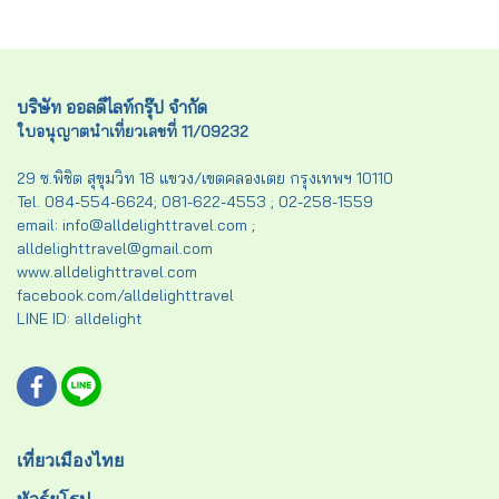
หมู่บ้านฮัลล์สตัทท์ – ปราสาท
เรียนบรูค – หมู่บ้านฮัลล์สตัทท์
ครุมลอฟ – ปราสาทปราก – สะ
– ปราสาทครุมลอฟ – สะพาน
พานชาร์ลส์ – หอนาฬิกา
ชาร์ลส์ – หอนาฬิกา
ดาราศาสตร์ – บราติสลาวา –
ดาราศาสตร์ – พระราชวังเชินบ
รูปปั้น Man at Work – ปราสาท
รุนน์ ฯลฯ
บริษัท ออลดีไลท์กรุ๊ป จำกัด
บราติสลาวา – ล่องเรือแม่น้ำ
ดานูบ – พระราชวังเชินบรุนน์
ใบอนุญาตนำเที่ยวเลขที่ 11/09232
ฯลฯ
29 ซ.พิชิต สุขุมวิท 18 แขวง/เขตคลองเตย กรุงเทพฯ 10110
Tel. 084-554-6624; 081-622-4553 ; 02-258-1559
email: info@alldelighttravel.com ;
alldelighttravel@gmail.com
www.alldelighttravel.com
facebook.com/alldelighttravel
LINE ID: alldelight
เที่ยวเมืองไทย