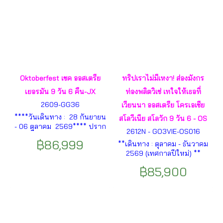
Oktoberfest เชค ออสเตรีย
ทริปเราไม่มีเหงา! ส่องมังกร
เยอรมัน 9 วัน 6 คืน-JX
ท่องพลิตวิเซ่ เทใจให้เธอที่
2609-GG36
เวียนนา ออสเตรีย โครเอเชีย
****วันเดินทาง : 28 กันยายน
สโลวีเนีย สโลวัก 9 วัน 6 - OS
- 06 ตุลาคม 2569**** ปราก
2612N - GO3VIE-OS016
- เชสกี้ครุมลอฟ - ลินซ์ - จุตุรัสฮ
฿86,999
**เดินทาง : ตุลาคม - ธันวาคม
อบท์พลาซ(ออสเตรีย) -
2569 (เทศกาลปีใหม่) **
ฮัลล์สตัทท์ - ทะเลสาบฮัลล์สตัทท์
เวียนนา - กราซ – ซาเกรบ –
- ซาลสเบิร์ก - อินเซลล์(เยอรมัน)
฿85,900
พลิตวิเซ่ - สปลิท - ซาด้าร์ - ริ
- มิวนิค ฯลฯ
เยก้า – ลุบเบลียนา - เบลด ฯลฯ