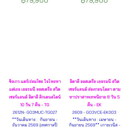
฿79,900
฿79,900
- เบอร์โน - กรุงปราก - คาร์โรวี
เรือแม่น้ำดานูบ - บูดาเปสต์ –
วารี่ - เชสกี้ ครุมลอฟ - ลินซ์ - ซา
บราติสลาวา -เบอร์โน – กรุง
ลสบูร์ก - ฮัลสตัท – เซนต์วูล์ฟ -
ปราก – คาร์โรวีวารี่ - เชสกี้ ครุ
เวียนนา - พระราชวังเชิร์นบรุน
มลอฟ – ซาลสบูร์ก – ฮัลสตัท -
-พระราชวังฮอฟเบิร์ก ฯลฯ
เวียนนา – พระราชวังเชิร์นบรุน
-พระราชวังฮอฟเบิร์ก ฯลฯ
ชิงเกว แตร์เร่ลมโชย ใจโหยหา
อิตาลี ออสเตรีย เยอรมนี สวิต
แต่เธอ เยอรมนี ออสเตรีย สวิต
เซอร์แลนด์ ล่องกอนโดลา ตาม
เซอร์แลนด์ อิตาลี ลิกเตนสไตน์
หาปราสาทเทพนิยาย 8 วัน 5
10 วัน 7 คืน - TG
คืน - EK
2612N- GO3MUC-TG027
2609 - GO3VCE-EK003
**วันเดินทาง : กันยายน -
**วันเดินทาง : เมษายน -
ธันวาคม 2569 (เทศกาลปี
กันยายน 2569** เกาะเวนิส -