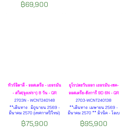
ฮัลล์สตัทท์ - เคมเทน อินน์สบรุก
฿69,900
เซ่น – ปราสาทนอยชวานสไตน์
ซ์ – หลังคาทองคำ – ปราสาท
– โรเซนไฮม์ – หมู่บ้าน
นอยชวานสไตน์ – อนุสาวรีย์
ฮัลล์สตัทท์ – เชสกี้ คลุมลอฟ –
สิงโต – เลาเทอร์บรุนเนน – น้ำ
ปราสาทครุมลอฟ – กรุงปราก-
ตกชเตาบ์บาค – นั่งรถไฟพิชิต
– สะพานชาร์ลส์ – หอนาฬิกา
ยอดเขาจุงเฟรา - ซุก– กรุงวาดุส
ดาราศาสตร์ – เมืองบราติสลา
– ลูเซิร์น – V-Cableway – อิน
วา – กรุงบูดาเปสต์ – ล่องเรือ
เทอร์ลาเก้น – ซูริค ฯลฯ
แม่น้ำดานูบ –กรุงเวียนนา –
พระราชวังเชินบรุนน์ ฯลฯ
ทัวร์อิตาลี - ออสเตรีย - เยอรมัน
ยุโรปตะวันออก เยอรมัน-เชค-
- สวิส(จุงเฟรา) 8 วัน - QR
ออสเตรีย-ฮังการี 9D 6N - QR
2703N - WCNT240148
2703-WCNT240138
**เดินทาง : มิถุนายน 2569 -
**เดินทาง: เมษายน 2569 -
มีนาคม 2570 (เทศกาลปีใหม่)
มีนาคม 2570 ** มิวนิค - โอเบ
** มิลาน – เกาะเวนิส – เมสเตร้
อรามาเกา - เอททัล- เข้าชม
฿75,900
฿95,900
– ฮัลล์สตัทท์ – ซอล์ซบูร์ก– อินน์
ปราสาทนอยชวานสไตน์- โรเซน