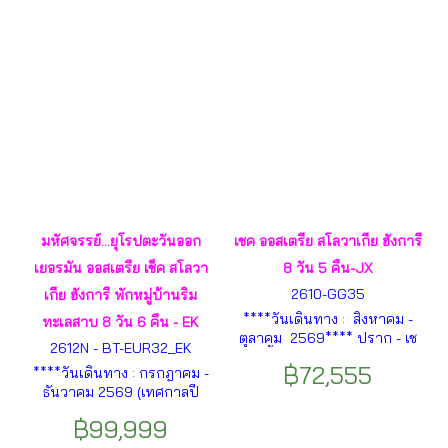
Siusi – ขุนเขาโดโลไมท์ ฯลฯ
ก – สวนมิราเบลล์ ฯลฯ
มหัศจรรย์...ยุโรปตะวันออก
เชค ออสเตรีย สโลวาเกีย ฮังการี
เยอรมัน ออสเตรีย เช็ค สโลวา
8 วัน 5 คืน-JX
2610-GG35
เกีย ฮังการี พักหมู่บ้านริม
****วันเดินทาง : สิงหาคม -
ทะเลสาบ 8 วัน 6 คืน - EK
ตุลาคม 2569**** ปราก - เช
2612N - BT-EUR32_EK
สกี้ครุมลอฟ - เมืองซาลส
฿72,555
****วันเดินทาง : กรกฎาคม -
เบิร์ก(ออสเตรีย) - สวนมิราเบล -
ธันวาคม 2569 (เทศกาลปี
บ้านโมสาร์ท - ทำะเลสาบ
ใหม่)**** มิวนิค (เยอรมนี)
ฮัลล์๙ตัทท์ - เวียนนา(ออสเตรีย)
฿99,999
-เมืองซาลบวร์ก - เมือง
- พระราชวังเชรินน์บรุนน์ ฯลฯ