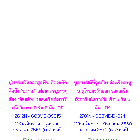
ฮัลล์สตัทท์ - ปราก - ปูดาเปสต์ -
เวียนนา - พระราชวังและสวน
เชินน์บรุน ฯลฯ
ยุโรปตะวันออกสุดฟิน..คิดจะพัก
บูดาเปสต์ที่ถูกต้อง ล่องเรือดานู
คิดถึง “ปราก” แต่อยากอยู่ยาวๆ
บ ยุโรปตะวันออก ออสเตรีย
ต้อง “ฮัลสตัท” ออสเตรีย ฮังการี
ฮังการี สโลวาเกีย เช็ก 8 วัน 5
สโลวัก เชก 9 วัน 6 คืน -OS
คืน - EK
2612N - GO3VIE-OS015
2701N - GO3VIE-EK024
**วันเดินทาง : ตุลาคม -
**วันเดินทาง : กันยายน 2569
ธันวาคม 2569 (เทศกาลปี
- มกราคม 2570 (เทศกาลปี
ใหม่)** เวียนนา - บูดาเปสต์ -
ใหม่)** เวียนนา – บูดาเปสต์