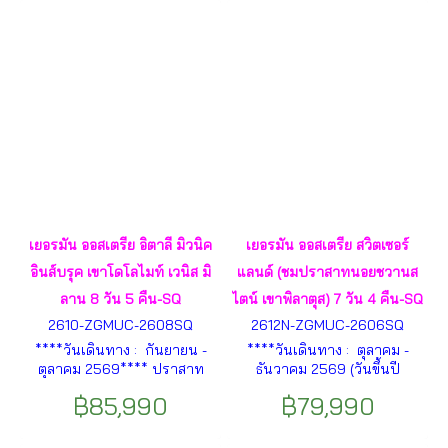
คาเรซซา – ทะเลสาบมิสุรินา -
ฯลฯ
ทะเลสาบเบรียส - โคโม - มิลาน
ฯลฯ
เยอรมัน ออสเตรีย อิตาลี มิวนิค
เยอรมัน ออสเตรีย สวิตเซอร์
อินส์บรุค เขาโดโลไมท์ เวนิส มิ
แลนด์ (ชมปราสาทนอยชวานส
ลาน 8 วัน 5 คืน-SQ
ไตน์ เขาพิลาตุส) 7 วัน 4 คืน-SQ
2610-ZGMUC-2608SQ
2612N-ZGMUC-2606SQ
****วันเดินทาง : กันยายน -
****วันเดินทาง : ตุลาคม -
ตุลาคม 2569**** ปราสาท
ธันวาคม 2569 (วันขึ้นปี
นอยชวานซไตน์ – เมืองอินส์
ใหม่)**** เมืองมิวนิค – ศาลา
฿85,990
฿79,990
บรุค – หลังคาทองคำ – ถนนมา
กลางมิวนิค – จัตุรัสมาเรียน
เรียเทเรซ่า – เมืองอินส์บรุค –
พลัทซ์ – เมืองฮัลล์สตัทท์ –
เมืองออร์ติเซ – เนินเขา Alpe di
จัตุรัสกลางเมือง – เมืองซาลส์บูร์