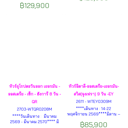
กราซ – คลาเกนฟูร์ท – เบรด –
เขาซุกสปิตซ์ – หมู่บ้าน
฿129,900
ถ้ำโพสทอยนา –ลุบเบลยีนา –
ฮัลล์สตัทท์ (พักในฮัลล์สตัทท์) –
ซาเกรบ – พริตวิเซ ซาดาร์ – ส
ซาลส์บวร์ก – สวนมิราเบลล์ –
ปริท – สตอน – ดบู ลอฟนิค –
บ้านเกิดโมสาร์ท – ปราสาทครุ
โมสตาร์ ซาราเยโว ฯลฯ
มลอฟ - กรุงปร๊าก – สะพาน
ชาร์ลส์ – หอนาฬิกา
ดาราศาสตร์ – กรุงบราติสลาวา
– ปราสาทบราติสลาวา –
บูดาเปสต์ – ล่องเรือแม่น้ำดานูบ
– เวียนนา ฯลฯ
ทัวร์ยุโรปตะวันออก เยอรมัน -
ทัวร์อิตาลี-ออสเตรีย-เยอรมัน-
ออสเตรีย - เช็ก - ฮังการี 8 วัน -
สวิส(จุงเฟรา) 9 วัน -EY
2611 - WTEY0309M
QR
****เดินทาง : 14-22
2703-WTQR0208M
พฤศจิกายน 2569****มิลาน –
****วันเดินทาง : มีนาคม
ดูโอโม่ – เมสเตร้ – เกาะเวนิส–
2569 - มีนาคม 2570**** มิ
฿85,900
ล่องเรือกอนโดล่า - เมสเตร้ –
วนิค – โอเบอรามาเกา – ฟุส