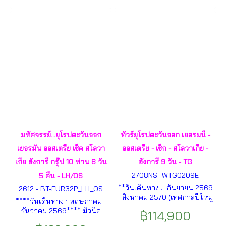
สบรุกซ์– ปราสาทนอยชวานส
ไฮม์ - ซอลส์เบิร์ก- ฮัลล์สตัทท์-
ไตน์–กรุงวาดุส(ลิกเทนสไตน์) –
เซนต์วูฟกัง -กรุงปร๊าก -
ลูเซิร์น – ซูริค –ยอดเขาจุงเฟรา-
ปราสาทปร๊าก - สะพานชาร์ลส์
อินเทอร์ลาเก้น ฯลฯ
- หอนาฬิกาดาราศาสตร์ - บรา
ติสลาวา -กรุงเวียนนา - พระรา
ชวังเชินบรุนน์-กรุงบูดาเปสต์
ฯลฯ
มหัศจรรย์...ยุโรปตะวันออก
ทัวร์ยุโรปตะวันออก เยอรมนี -
เยอรมัน ออสเตรีย เช็ค สโลวา
ออสเตรีย - เช็ก - สโลวาเกีย -
เกีย ฮังการี กรุ๊ป 10 ท่าน 8 วัน
ฮังการี 9 วัน - TG
2708NS- WTG0209E
5 คืน - LH/OS
**วันเดินทาง : กันยายน 2569
2612 - BT-EUR32P_LH_OS
- สิงหาคม 2570 (เทศกาลปีใหม่
****วันเดินทาง : พฤษภาคม -
และสงกรานต์)** มิวนิค – เชสกี้
ธันวาคม 2569**** มิวนิค
฿114,900
ครุมลอฟ – ปราก – เวียนนา –
(เยอรมนี) -เมืองซาลบวร์ก -