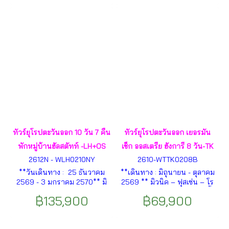
สลาวา -กรุงเวียนนา - พระรา
นสไตน์ – ปราสาทโฮเฮนชวาน
ชวังเชินบรุนน์ -กรุงบูดาเปสต์ -
เกา – เมืองพัสเซา – ปราสาท
คาสเซิ่ลฮิลล์ - แม่น้ำดานูบ
ครุมลอฟ – เมืองบราติสลาวา –
-บูดาเปสต์ ฯลฯ
ล่องเรือแม่น้ำดานูบ – พระรา
ชวังเชินบรุนน์ ร์ – เมือง
ฮัลล์สตัทท์ – พระราชวังนิมเฟน
เบิร์ก ฯลฯ
ทัวร์ยุโรปตะวันออก 10 วัน 7 คืน
ทัวร์ยุโรปตะวันออก เยอรมัน
พักหมู่บ้านฮัลสตัทท์ -LH+OS
เช็ก ออสเตรีย ฮังการี 8 วัน-TK
2612N - WLH0210NY
2610-WTTK0208B
**วันเดินทาง : 25 ธันวาคม
**เดินทาง : มิถุนายน - ตุลาคม
2569 - 3 มกราคม 2570** มิ
2569 ** มิวนิค – ฟุสเซ่น – โร
วนิค – ชวานเกา – ฮัลล์สตัทท์ –
เซนไฮม์ – ฮัลล์สตัทท์ – เชสกี้
฿135,900
฿69,900
เชสกี้ คลุมลอฟ – ปราก – บราติ
คลุมลอฟ – ปร๊าก – เบอร์โน่ –
สลาวา – บูดาเปสต์ – เวียนนา
เวียนนา – บูดาเปสต์- ปราสาท
– ปราสาทนอยชวานสไตน์ –
นอยชวานสไตน์ – สะพานมา