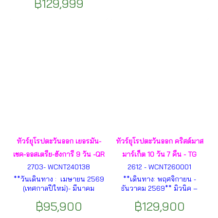
บูดาเปสต์ – ฮัลล์สตัทท์ – แฟ
฿129,999
เมืองฮัลล์สตัทท์ - ปราก - ปูดา
รงก์เฟิร์ต ฯลฯ
เปสต์ - เวียนนา - พระราชวัง
และสวนเชินน์บรุน ฯลฯ
ทัวร์ยุโรปตะวันออก เยอรมัน-
ทัวร์ยุโรปตะวันออก คริสต์มาส
เชค-ออสเตรีย-ฮังการี 9 วัน -QR
มาร์เก็ต 10 วัน 7 คืน - TG
2703- WCNT240138
2612 - WCNT260001
**วันเดินทาง : เมษายน 2569
**เดินทาง: พฤศจิกายน -
(เทศกาลปีใหม่)- มีนาคม
ธันวาคม 2569** มิวนิค –
2570** มิวนิค - ยอดเขาซุกสปิต
ปร๊าก – บราติสลาวา –
฿95,900
฿129,900
เซ่ -ซอลส์เบิร์ก - ฮัลล์สตัทท์ -กรุง
บูดาเปสต์ – เวียนนา –
ปร๊าก - สะพานชาร์ลส์ - บราติ
ฮัลล์สตัทท์ - ปราสาทนอยชวา