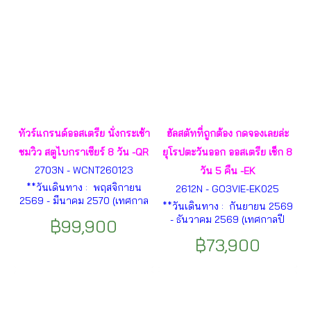
ทัวร์แกรนด์ออสเตรีย นั่งกระเช้า
ฮัลสตัทที่ถูกต้อง กดจองเลยล่ะ
ชมวิว สตูไบกราเซียร์ 8 วัน -QR
ยุโรปตะวันออก ออสเตรีย เช็ก 8
2703N - WCNT260123
วัน 5 คืน -EK
**วันเดินทาง : พฤสจิกายน
2612N - GO3VIE-EK025
2569 - มีนาคม 2570 (เทศกาล
**วันเดินทาง : กันยายน 2569
ปีใหม่)** เวียนนา – วาเคาท์
- ธันวาคม 2569 (เทศกาลปี
฿99,900
วัลเลย์ – ดรุนสไตน์ – เมลค์ –
ใหม่)** มิวนิก – ปราสาทนอย
ซัลทซ์บวร์ค – ฮัลสตัทท์ – อินซ์
฿73,900
ชวานสไตน์ – อินส์บรูค – ซาลซ์
บรูกซ์ – วัทเทินส์ – เซล อัม ซี –
บูร์ก - ฮัลสตัท - เชสกี้ ครุมลอฟ
กราซ ฯลฯ
– ปราก – เบอร์โน่ – เวียนนา–
พระราชวังเชินบรุนน์ ฯลฯ