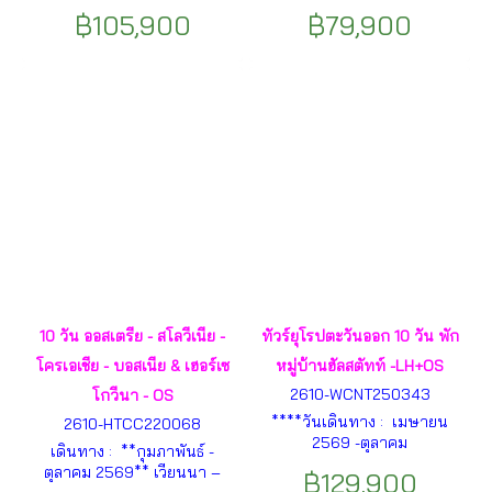
ใหม่)** มิวนิค– หมู่บ้านโอเบอร์
เวนิสเมสเตร้ - ทะเลสาบเบรียส -
฿105,900
฿79,900
มาเกา - ปราสาทนอยชวานส
ทะเลสาบมิสุรินา - โบลซาโน –
ไตน์ - ลูเซิร์น – สะพานไม้ชาเปล
หมู่บ้านซานตาแมดดาเลนา -
- ซูริค - ซุก -เซนต์มอริตซ์ – ยอด
ทะเลสาบคาเรซซา - อินส์บรูก -
เขา ดิอาโวเลซซา - ทิราโน่–
หมู่บ้านโอเบอร์มาเกา - เอททัล
ปาร์มา - ลา สเปเซีย - หมู่บ้าน
- มหาวิหารเอททัล - เข้าชม
ชิงเกว แตร์เร - เจนัว - มิลาน –
ปราสาทนอยชวานสไตน์ - ฟุส
โคโม - วาดุซ – อินส์บรูค ฯลฯ
เซ่น - วาดูซ - ขึ้นกระเช้าสู่ยอด
เขาทิตลิส -ลูเซิร์น - ซูริค - ซุก -
ทะเลสาบโคโม - มิลาน ฯลฯ
10 วัน ออสเตรีย - สโลวีเนีย -
ทัวร์ยุโรปตะวันออก 10 วัน พัก
โครเอเชีย - บอสเนีย & เฮอร์เซ
หมู่บ้านฮัลสตัทท์ -LH+OS
2610-WCNT250343
โกวีนา - OS
****วันเดินทาง : เมษายน
2610-HTCC220068
2569 -ตุลาคม
เดินทาง : **กุมภาพันธ์ -
2569****ปราสาทนอยชวานส
ตุลาคม 2569** เวียนนา –
฿129,900
ไตน์ – มหาวิหารเอททัล – ยอด