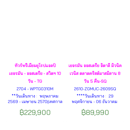
นิค (โครเอเชีย) ฯลฯ
ทัวร์พรีเมียมยุโรปแอลป์
เยอรมัน ออสเตรีย อิตาลี มิวนิค
เยอรมัน - ออสเตรีย - สวิตฯ 10
เวนิส ตลาดคริสต์มาสมิลาน 8
วัน - TG
วัน 5 คืน-SQ
2704 - WPTG0310M
2610-ZGMUC-2609SQ
**วันเดินทาง : พฤษภาคม
****วันเดินทาง : 29
2569 - เมษายน 2570(เทศกาล
พฤศจิกายน - 06 ธันวาคม
ปีใหม่และเทศกาลสงกรานต์
2569**** เยอรมัน – ปราสาท
฿229,900
฿89,990
2570)** มิวนิค – อาร์มเซา –
นอยชวานซไตน์ – เมืองอินส์
เบิร์ชเทสกาเด้น – ซอลส์เบิร์ก –
บรุค – หลังคาทองคำ – ถนนมา
ฮัลล์ชตัทท์ – โกเซา – วัทเทนส์
เรียเทเรซ่า– เมืองออร์ติเซ – เนิน
– อินน์สบรูค – วาดุซ – อินเทอร์
เขา Alpe di Siusi – เนินขุนเขา