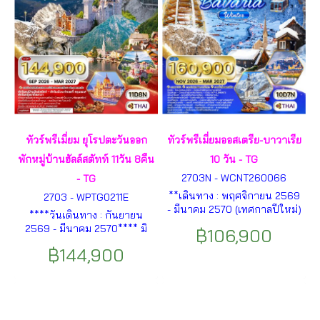
ทัวร์พรีเมี่ยม ยุโรปตะวันออก
ทัวร์พรีเมี่ยมออสเตรีย-บาวาเรีย
พักหมู่บ้านฮัลล์สตัทท์ 11วัน 8คืน
10 วัน - TG
2703N - WCNT260066
- TG
**เดินทาง : พฤศจิกายน 2569
2703 - WPTG0211E
- มีนาคม 2570 (เทศกาลปีใหม่)
****วันเดินทาง : กันยายน
** โอเบอร์อัมเมอร์เกา – อินนส์
2569 - มีนาคม 2570**** มิ
฿106,900
บรูค – โซลเดน – อาร์มเซา –
วนิค – ปราสาทนอยชวานสไตน์
เบิร์ชเทสกาเด้น – ซอลส์เบิร์ก –
฿144,900
– ฮัลล์สตัทท์– เวียนนา – พระ
เซนต์กิลเกน – ฮัลล์สตัทท์ – เมล
ราชวังเชินบรุนน์ - บูดาเปสต์ -
ค์ – เวียนนา – กมุนเดน ฯลฯ
บราติสลาวา – กรุงปร๊าก– เช
สกี้ คลุมล็อฟ ฯลฯ