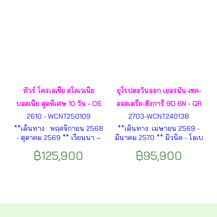
บูดาเปสต์(ฮังการี) - ล่องเรือแม่
รูปปั้น Man at Work – ปราสาท
น้ำดานูบ - ป้อมฟิชเชอร์แมน บา
บราติสลาวา – ล่องเรือแม่น้ำ
สเตียน - เมืองบราติสลาวา -
ดานูบ – พระราชวังเชินบรุนน์
กรุงปร๊าก - เข้าชมปราสาท
ฯลฯ
ปราก - เชสกี้ คลุมล็อฟ - เรเกินส์
บวร์ก -กรุงมิวนิค ฯลฯ
ทัวร์ โครเอเชีย สโลเวเนีย
ยุโรปตะวันออก เยอรมัน-เชค-
บอสเนีย สุดพิเศษ 10 วัน - OS
ออสเตรีย-ฮังการี 9D 6N - QR
2610 - WCNT250109
2703-WCNT240138
**เดินทาง : พฤศจิกายน 2568
**เดินทาง: เมษายน 2569 -
- ตุลาคม 2569 ** เวียนนา –
มีนาคม 2570 ** มิวนิค - โอเบ
คลาเกรนเฟิร์ท – เบลด –
อรามาเกา - เอททัล- เข้าชม
฿125,900
฿95,900
ลูบลิยานา -ถ้ำโพสทอยน่า – โอ
ปราสาทนอยชวานสไตน์- โรเซน
พาเทีย - ซาเกรบ – อุทยานแห่ง
ไฮม์ - ซอลส์เบิร์ก- ฮัลล์สตัทท์-
ชาติพลิตวิเซ – ซิบินิค- สปลิท –
เซนต์วูฟกัง -กรุงปร๊าก -
พระราชวัง ดิโอคลีเธี่ยนนีอุม -โม
ปราสาทปร๊าก - สะพานชาร์ลส์
สตาร์ – บลากายจ์ มาลี สตอน -
- หอนาฬิกาดาราศาสตร์ - บรา
ดูบรอฟนิค ฯลฯ
ติสลาวา -กรุงเวียนนา - พระรา
ชวังเชินบรุนน์-กรุงบูดาเปสต์