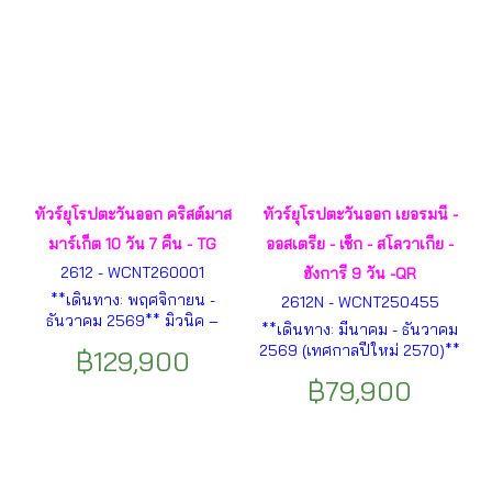
– ซาลช์บูร์ก ฯลฯ
ทัวร์ยุโรปตะวันออก คริสต์มาส
ทัวร์ยุโรปตะวันออก เยอรมนี -
มาร์เก็ต 10 วัน 7 คืน - TG
ออสเตรีย - เช็ก - สโลวาเกีย -
2612 - WCNT260001
ฮังการี 9 วัน -QR
**เดินทาง: พฤศจิกายน -
2612N - WCNT250455
ธันวาคม 2569** มิวนิค –
**เดินทาง: มีนาคม - ธันวาคม
ปร๊าก – บราติสลาวา –
2569 (เทศกาลปีใหม่ 2570)**
฿129,900
บูดาเปสต์ – เวียนนา –
มิวนิค –ปราสาทครุมลอฟ –
ฮัลล์สตัทท์ - ปราสาทนอยชวา
฿79,900
กรุงปร๊าก – ปราสาทปร๊าก –
นสไตน์ – ปราสาทโฮเฮนชวาน
สะพานชาร์ลส์ – เมืองบราติสลา
เกา – เมืองพัสเซา – ปราสาท
วา – กรุงเวียนนา – พระรา
ครุมลอฟ – เมืองบราติสลาวา –
ชวังเชินบรุนน์ – โบสถ์เซนต์สตี
ล่องเรือแม่น้ำดานูบ – พระรา
เฟน – กรุงบูดาเปสต์ – คาสเซิ่ล
ชวังเชินบรุนน์ ร์ – เมือง