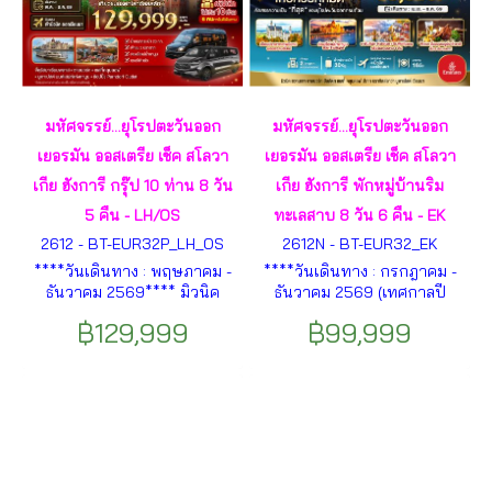
มหัศจรรย์...ยุโรปตะวันออก
มหัศจรรย์...ยุโรปตะวันออก
เยอรมัน ออสเตรีย เช็ค สโลวา
เยอรมัน ออสเตรีย เช็ค สโลวา
เกีย ฮังการี กรุ๊ป 10 ท่าน 8 วัน
เกีย ฮังการี พักหมู่บ้านริม
5 คืน - LH/OS
ทะเลสาบ 8 วัน 6 คืน - EK
2612 - BT-EUR32P_LH_OS
2612N - BT-EUR32_EK
****วันเดินทาง : พฤษภาคม -
****วันเดินทาง : กรกฎาคม -
ธันวาคม 2569**** มิวนิค
ธันวาคม 2569 (เทศกาลปี
(เยอรมนี) -เมืองซาลบวร์ก -
ใหม่)**** มิวนิค (เยอรมนี)
฿129,999
฿99,999
เมืองฮัลล์สตัทท์ - ปราก - ปูดา
-เมืองซาลบวร์ก - เมือง
เปสต์ - เวียนนา - พระราชวัง
ฮัลล์สตัทท์ - ปราก - ปูดาเปสต์ -
และสวนเชินน์บรุน ฯลฯ
เวียนนา - พระราชวังและสวน
เชินน์บรุน ฯลฯ