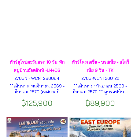
-พระราชวังฮอฟเบิร์ก ฯลฯ
ทัวร์ยุโรปตะวันออก 10 วัน พัก
ทัวร์โครเอเชีย - บอสเนีย - สโลวี
หมู่บ้านฮัลสตัทท์ -LH+OS
เนีย 9 วัน - TK
2703N - WCNT260084
2703-WCNT260122
**เดินทาง: พฤจิกายน 2569 -
**เดินทาง : กันยายน 2569 -
มีนาคม 2570 (เทศกาลปี
มีนาคม 2570 ** ดูบรอฟนิก –
ใหม่)** มิวนิค – โอเบอร์อัมเม
บุดว่า – เกเตอร์ – ดูบรอฟนิก –
฿125,900
฿89,900
อร์เกา – ชวานเกา – การ์มิช
นีอูม – บลากายจ์ – โมสตาร์ –
พาร์เทนเคียร์เชน – ฮัลล์สตัทท์
นีอูม – สปลิท – ซีเบนิค – ซา
– ซอลส์เบิร์ก – เชสกี้ คลุมลอฟ –
ดาร์ – อุทยานแห่งชาติพลิตวิเซ่
ปราก – บราติสลาวา –
– ลุบลิยานา – เบลด – ซาเกรบ
บูดาเปสต์ – เซนต์เทนเดอร์ –
ฯลฯ
เวียนนา ฯลฯ