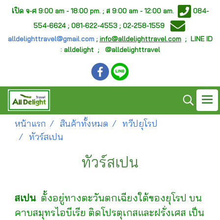
เ
ปิด จ-ศ
9:00 am - 18:00 pm. ;
ส 9:00 am - 12:00 am.
084-
554-6624 ; 081-622-4553 ; 02-258-1559
alldelighttravel@gmail.com
;
info@alldelighttravel.com
;
LINE ID
: alldelight ; @alldelighttravel
หน้าแรก
สินค้าทั้งหมด
ทวีปยุโรป
ทัวร์สเปน
ทัวร์สเปน
สเปน
ตั้งอยู่ทางตะวันตกเฉียงใต้ของยุโรป บน
คาบสมุทรไอบีเรีย ติดโปรตุเกสและฝรั่งเศส เป็น