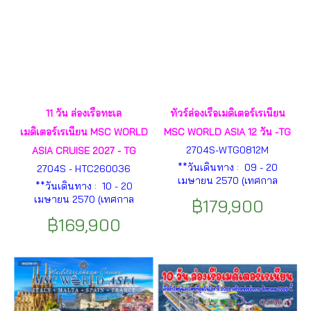
11 วัน ล่องเรือทะเล
ทัวร์ล่องเรือเมดิเตอร์เรเนียน
เมดิเตอร์เรเนียน MSC WORLD
MSC WORLD ASIA 12 วัน -TG
2704S-WTG0812M
ASIA CRUISE 2027 - TG
**วันเดินทาง : 09 - 20
2704S - HTC260036
เมษายน 2570 (เทศกาล
**วันเดินทาง : 10 - 20
สงกรานต์ 2570)** มิลาน – ชิง
เมษายน 2570 (เทศกาล
฿179,900
เกว่ แตร์เร – เจนัว – ราเปลโล่
สงกรานต์ 2570)** ปอร์โตฟิโน่
– พอร์โตฟิโน – กรุงโรม –
฿169,900
– เจนัว – ชีวีตาเวกเกีย – เซ
นครรัฐวาติกัน – เมสซิน่า –
อร์เวเตริ – เมสซีนา – ภูเขาไฟเอ
ทอร์มิน่า – วัลเลตต้า – บาร์เซ
ตนา – วัลเลตตา บาร์เซโลนา –
โลน่า – มาร์เซย์ ฯลฯ
มาร์กเซย์ ฯลฯ