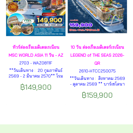
ทัวร์ล่องเรือเมดิเตอเรเนียน
10 วัน ล่องเรือเมดิเตอร์เรเนียน
MSC WORLD ASIA 11 วัน - AZ
LEGEND of THE SEAS 2026-
2703 - WAZ0811F
QR
**วันเดินทาง : 20 กุมภาพันธ์
2610-HTCC250075
2569 - 2 มีนาคม 2570** โรม
**วันเดินทาง : สิงหาคม 2569
– ซีวิตาเวคเคีย – เมสซิน่า (ซิซิลี)
- ตุลาคม 2569 ** บาร์เซโลนา
฿149,900
– ทอร์มิน่า – วัลเลตต้า
- หมู่บ้านมายอร์ก้า – มาร์กเซย์
(มอลต้า) – บาร์เซโลน่า – มาร์
฿159,900
– ปราสาทลาบูซีน - ปาเลส์ ลอง
เซย์ – เจนัว – ชิงเกว่แตร์เร ฯลฯ
ชองป์ลา - ลา สเปเซีย - เกาะปา
ลมาเรีย - ป้อมคาวัวร์และป้อ
มอุมแบร์โตที่ 1 - หอคอยสโคล่า
-หอคอยโกรัซซาต้า – ปอร์โต
เวเนเร ปราสาทโดเรีย – โบสถ์
ซานปีเอโตร - ซานตา เซเวร่า –