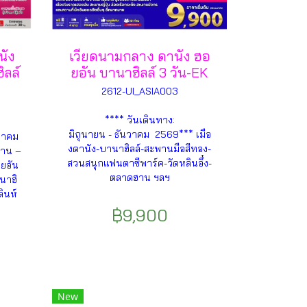
นัง
เวียดนามกลาง ดานัง ฮอ
ิลล์
ยอัน บานาฮิลล์ 3 วัน-EK
2612-UI_ASIA003
**** วันเดินทาง:
มิถุนายน - ธันวาคม 2569*** เมือ
นวาคม
งดานัง-บานาฮิลล์-สะพานมือสีทอง-
ทาน –
สวนสนุกแฟนตาซีพาร์ค-วัดหลินอึ๋ง-
อยอัน
ตลาดฮาน ฯลฯ
นาฮิ
ินห์
฿9,900
New