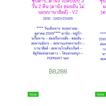
ซุปตาร์...ดานัง ไปคับเบ๊บ 3
ซุป
วัน 2 คืน (ดานัง ฮอยอัน ไม่
ม
นอนบานาฮิลล์) - VZ
(ด
2610 - DADVZ0426
**** วันเดินทาง: พฤษภาคม -
ตุลาคม 2569**** ดานัง - หมู่บ้า
***
นกั๊มทาน – ล่องเรือกระด้ง - ฮอยอัน –
2569
สะพานมังกร – สะพานแห่งความรัก –
ล่อ
บานาฮิลล์ - สะพานโกเด้นบริดจ์ –
-บ
จัตุรัสแห่งดวงดาว – โซนสวนสนุก –
พา
POPMART ฯลฯ
สะพ
฿8,288
New
New