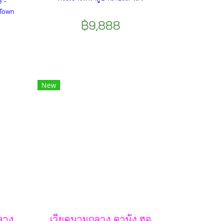
e -
Town
฿9,888
New
กลาง
เวียดนามกลาง ดานัง ฮอ