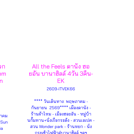
วก
All the Feels ดานัง ฮอ
Hom
ยอัน บานาฮิลล์ 4วัน 3คืน-
n
EK
2609-ITVEK66
**** วันเดินทาง: พฤษภาคม -
กันยายน 2569**** เมืองดานัง -
ร้านผ้าไหม - เมืองฮอยอัน - หมู่บ้า
ุลาคม
นกั๊มทาน+นั่งเรือกระด้ง - สวนเอเปค -
่ Sun
สวน Wonder park - ร้านหยก - นั่ง
ia
กระเช้าไฟฟ้าสู่บานาฮิลล์ ฯลฯ