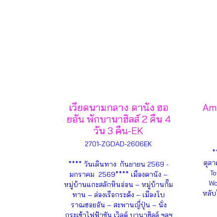
เวียดนามกลาง ดานัง ฮอ
Ama
ยอัน พักบานาฮิลส์ 2 คืน 4
วัน 3 คืน-EK
2701-ZGDAD-2606EK
*
ตุลา
**** วันเดินทาง: กันยายน 2569 -
To
มกราคม 2569**** เมืองดานัง –
Wo
หมู่บ้านแกะสลักหินอ่อน – หมู่บ้านกั๊ม
หลับ
ทาน – ล่องเรือกระด้ง – เมืองโบ
ราณฮอยอัน – สะพานญี่ปุ่น – นั่ง
กระเช้าไฟฟ้าซัน เวิลด์ บานาฮิลล์ ฯลฯ