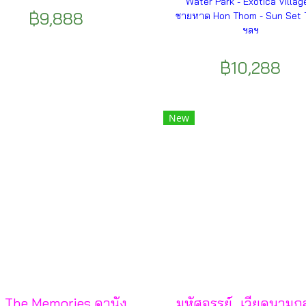
Water Park - Exotica Villag
฿9,888
ชายหาด Hon Thom - Sun Set 
ฯลฯ
฿10,288
New
l The Memories ดานัง
มหัศจรรย์...เวียดนาม