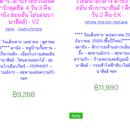
ตาร์...ดานัง เที่ยวแลนด์
เวียดนามกลาง ดานัง
าร์กสุดฮิต 4 วัน 3 คืน
ยอัน พักบานาฮิลล์ 1 คื
านัง ฮอยอัน ไม่นอนบา
วัน 2 คืน-EK
นาฮิลล์) - VZ
2612N-ZGDAD-2604EK
2610 - DADVZ0326
**** วันเดินทาง: พฤษภาคม 25
ธันวาคม 2569 (ขึ้นปีใหม่)****
* วันเดินทาง: เมษายน - ตุลาคม
งดานัง – สักการะเจ้าแม่กวนอิ
**** ดานัง – หมู่บ้านกั๊มทาน –
อึ๋ง – สะพานมังกร – สะพานแ
งเรือกระด้ง - เมืองโบราณฮอยอัน
ความรัก – ร้านหยกและอัญมณี
านาฮิลล์ - โซนสวนดอกไม้ - สะ
นาฮิลล์ – กระเช้าไฟฟ้าซัน เวิลด
นโกเด้นบริดจ์ – POPMART –
นาฮิลล์ ฯลฯ
านมังกร – สะพานแห่งความรัก
ฯลฯ
฿11,990
฿9,288
New