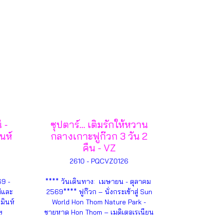
 -
ซุปตาร์... เติมรักให้หวาน
นห์
กลางเกาะฟูก๊วก 3 วัน 2
คืน - VZ
2610 - PQCVZ0126
69 -
**** วันเดินทาง: เมษายน - ตุลาคม
่และ
2569**** ฟูก๊วก – นั่งกระเช้าสู่ Sun
มินห์
World Hon Thom Nature Park -
ฯ
ชายหาด Hon Thom – เมดิเตอเรเนียน