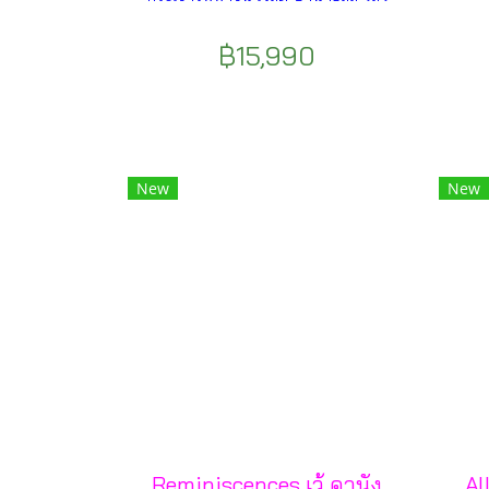
฿15,990
New
New
Reminiscences เว้ ดานัง
Al