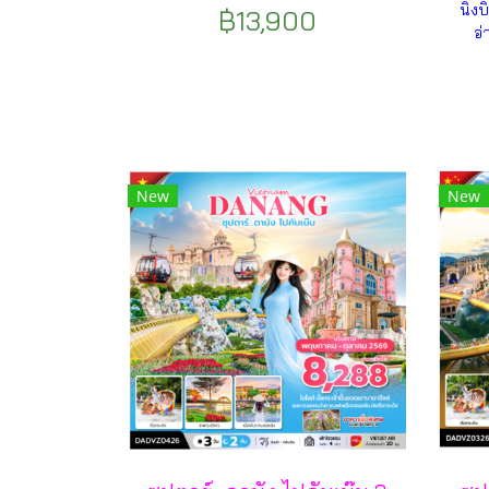
นิงบ
฿13,900
อ่
New
New