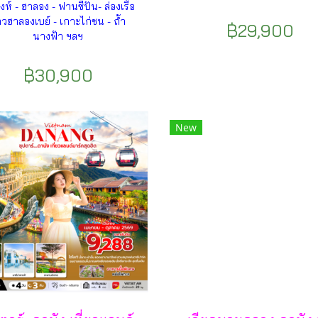
ิงห์ - ฮาลอง - ฟานซีปัน- ล่องเรือ
าวฮาลองเบย์ - เกาะไก่ชน - ถ้ำ
฿29,900
นางฟ้า ฯลฯ
฿30,900
New