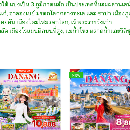
ียงใต้ แบ่งเป็น 3 ภูมิภาคหลัก เป็นประเทศที่ผสมผสาน
ก่, ฮาลองเบย์ มรดกโลกกลางทะเล และ ซาปา เมืองภูเ
อยอัน เมืองโคมไฟมรดกโลก, เว้ พระราชวังเก่า
าลัด เมืองโรแมนติกบนที่สูง, แม่น้ำโขง ตลาดน้ำและวิถี
New