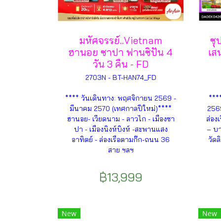
มหัศจรรย์..Vietnam
ซุ
ฮานอย ซาปา ฟานซิปัน 4
เสน
วัน 3 คืน - FD
2703N - BT-HAN74_FD
**** วันเดินทาง: พฤศจิกายน 2569 -
***
มีนาคม 2570 (เทศกาลปีใหม่)****
2569
ฮานอย- เวียดนาม - ลาวไก - เมืองซา
ล่องเ
ปา - เมืองนิงห์บิงห์ -สะพานแสง
– บา
อาทิตย์ - ล่องเรือตามก๊ก-ถนน 36
วัดล
สาย ฯลฯ
฿13,999
New
New