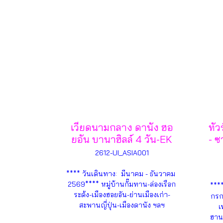
เวียดนามกลาง ดานัง ฮอ
ทัว
ยอัน บานาฮิลล์ 4 วัน-EK
- ซ
2612-UI_ASIA001
**** วันเดินทาง: มีนาคม - ธันวาคม
2569**** หมู่บ้านกั๊มทาน-ล่องเรือก
***
ระด้ง-เมืองฮอยอัน-ย่านเมืองเก่า-
กรก
สะพานญี่ปุ่น-เมืองดานัง ฯลฯ
เ
ฮาน