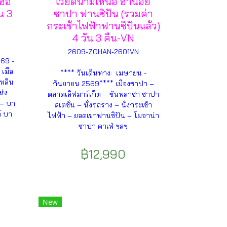
 ฮอ
เวียดนามเหนือ ฮานอย
น 3
ซาปา ฟานซิปัน (รวมค่า
กระเช้าไฟฟ้าฟานซิปันแล้ว)
4 วัน 3 คืน-VN
2609-ZGHAN-2601VN
69 -
 เมือ
**** วันเดินทาง: เมษายน -
มหลิน
กันยายน 2569**** เมืองซาปา –
ห่ง
ตลาดเลิฟมาร์เก็ต – ซันพลาซ่า ซาปา
 – บา
สเตชั่น – นั่งรถราง – นั่งกระเช้า
์ บา
ไฟฟ้า – ยอดเขาฟานซิปัน – โมอาน่า
ซาปา คาเฟ่ ฯลฯ
฿12,990
New