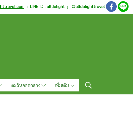
ghttravel.com
;
LINE ID : alldelight ; @alldelighttravel
ตะวันออกกลาง
เพิ่มเติม