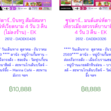
ปตาร์…บินหรู สัมผัสมหา
ซุปตาร์… มนต์เสน่ห์ดา
่ห์เวียดนาม 4 วัน 3 คืน
เที่ยวเมืองสวรรค์บานาฮ
(ไม่ลงร้าน) - EK
4 วัน 3 คืน - EK
2612 - DADEK0426
2612 - DADEK0326
* วันเดินทาง: ตุลาคม - ธันวาคม
**** วันเดินทาง: ตุลาคม - ธั
 **** ดานัง -หมู่บ้านกั๊มทาน –
2569**** ดานัง – หมู่บ้านกั๊ม
รือกระด้ง – ฮอยอัน - วัดฟุกเกี๋ยน
ล่องเรือกระด้ง – เมืองโบราณฮ
นาฮิลล์ – สะพานโกเด้นบริดจ์ –
- หมู่บ้านแกะสลักหินอ่อน – บา
ินห์อึ๋ง – Marina Café – สะพาน
ลล์ – สะพานโกเด้นบริดจ์ – วัดล
มังกร ฯลฯ
อึ๋ง ฯลฯ
฿10,888
฿8,888