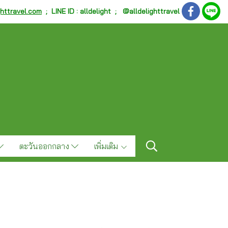
ghttravel.com
;
LINE ID : alldelight ; @alldelighttravel
ตะวันออกกลาง
เพิ่มเติม