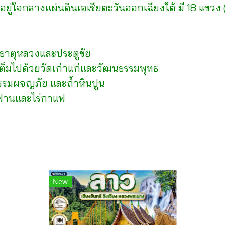
งอยู่ใจกลางแผ่นดินเอเชียตะวันออกเฉียงใต้ มี 18 แขวง 
ธาตุหลวงและประตูชัย
็มไปด้วยวัดเก่าแก่และวัฒนธรรมพุทธ
กรรมผจญภัย และถ้ำหินปูน
ดฟานและไร่กาแฟ
New