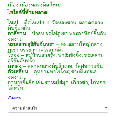
เมือง เมืองหลวงคือ ไทเป
ไฮไลต์ที่ห้ามพลาด
ไทเป
– ตึกไทเป 101, วัดหลงซาน, ตลาดกลาง
คืนซื่อหลิน
อาลีซาน
– ป่าสน รถไฟภูเขา พระอาทิตย์ขึ้นอัน
งดงาม
ทะเลสาบสุริยันจันทรา
– ทะเลสาบใหญ่กลาง
ภูเขา บรรยากาศโรแมนติก
ไถจง
– หมู่บ้านสายรุ้ง, ฟาร์มชิงจิ้ง, ทะเลสาบ
สุริยันจันทรา
เกาสง
– ตลาดกลางคืนลิ่วเหอ, วัดฝอกวงซัน
ฮัวเหลียน
– อุทยานทาโรโกะ, ชายฝั่งทะเล
งดงาม
อาหารขึ้นชื่อ เช่น ชานมไข่มุก, เกี๊ยวซ่า, ไก่ทอด
ไต้หวัน
เรียงตาม