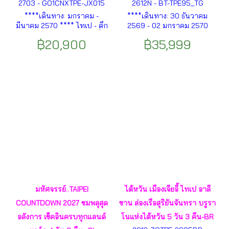
2703 - GO1CNXTPE-JX015
2612N - BT-TPE95_TG
****เดินทาง: มกราคม -
****เดินทาง: 30 ธันวาคม
มีนาคม 2570 **** ไทเป - ตึก
2569 - 02 มกราคม 2570
ไทเป 101- จงซาน – หนิงเซี่ย
(เทศกาลปีใหม่) **** ไทเป -
฿20,900
฿35,999
-อนุสรณ์สถานเจียงไคเช็ค-ถนน
เมืองไถจง - เมืองหนานโถว -
หย่งคัง- วัดเสียไห่เฉิงหวง -ท่า
วัดเหวินหวู่ - ล่องเรือชม
เรือต้าเต้าเฉิง - ตลาดซีเหมินติง
ทะเลสาบสุริยันจันทรา - เมือง
ฯลฯ
นิวไทเป- น้ำพุร้อนเป่ยโถว -
เมืองเถาหยวน ฯลฯ
มหัศจรรย์..TAIPEI
ไต้หวัน เมืองเจียอี้ ไทเป อาลี
COUNTDOWN 2027 ชมพลุสุด
ซาน ล่องเรือสุริยันจันทรา บรูรา
อลังการ เช็คอินครบทุกแลนด์
โนแห่งไต้หวัน 5 วัน 3 คืน-BR