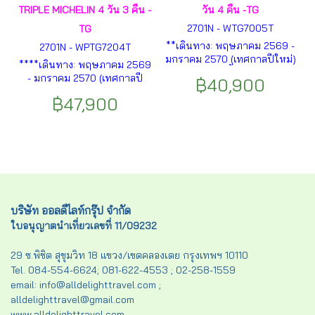
TRIPLE MICHELIN 4 วัน 3 คืน -
วัน 4 คืน -TG
2701N - WTG7005T
TG
**เดินทาง: พฤษภาคม 2569 -
2701N - WPTG7204T
มกราคม 2570 (เทศกาลปีใหม่)
****เดินทาง: พฤษภาคม 2569
** ไทเป - เจียอี้ - เขาอุทยานอา
- มกราคม 2570 (เทศกาลปี
฿40,900
ลีซาน - อนุสรณ์สถานเจียงไค
ใหม่) **** ไทเป - ไถจง -
เช็ค - ท่าเรือเจิ้งปิน - จิ่วเฟิ่น -
฿47,900
Miyahara - ทะเลสาบสุริยัน
เส้นทางรถไฟสายเก่าผิงซี - วัด
จันทรา - วัดเหวินหวู่ -จิ่วเฟิน -
หลงซาน - ตลาดปลาไทเป - ตึก
เส้นทางรถไฟสายเก่าผิงซี - ท่า
ไทเป 101 - ทะเลสาบสุริยัน
เรือเจิ้งปิน - วัดหลงซาน - ซีเห
จันทรา - วัดเหวินหวู่ - ไทเป - ซี
มินติง ฯลฯ
เหมินติง ฯลฯ
บริษัท ออลดีไลท์กรุ๊ป จำกัด
ใบอนุญาตนำเที่ยวเลขที่ 11/09232
29 ซ.พิชิต สุขุมวิท 18 แขวง/เขตคลองเตย กรุงเทพฯ 10110
Tel. 084-554-6624; 081-622-4553 ; 02-258-1559
email: info@alldelighttravel.com ;
alldelighttravel@gmail.com
www.alldelighttravel.com