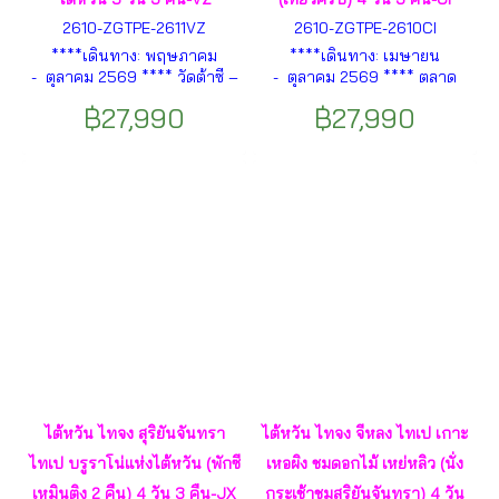
2610-ZGTPE-2611VZ
2610-ZGTPE-2610CI
****เดินทาง: พฤษภาคม
****เดินทาง: เมษายน
- ตุลาคม 2569 **** วัดต้าซี –
- ตุลาคม 2569 **** ตลาด
ฟาร์มดอกไม้จงเซ่อ – หมู่บ้าน
กลางคืนเถาหยวน – ฟาร์ม
฿27,990
฿27,990
สายรุ้ง – ร้านไอศกรีมมิยาฮาร่า
ดอกไม้จงเซ่อ – ล่องเรือ
– เฝิงเจี่ยไนท์มาร์เก็ต – ล่องเรือ
ทะเลสาบสุริยันจันทรา – ชม
ทะเลสาบสุริยันจันทรา – ชม
เกาะลาลู – วัดเหวินหวู่ – สิงโต
เกาะลาลู ฯลฯ
หินอ่อน – ร้านชาอู่หลง – เฝิง
เจี่ยไนท์มาร์เก็ต ฯลฯ
ไต้หวัน ไทจง สุริยันจันทรา
ไต้หวัน ไทจง จีหลง ไทเป เกาะ
ไทเป บรูราโน่แห่งไต้หวัน (พักซี
เหอผิง ชมดอกไม้ เหย่หลิว (นั่ง
เหมินติง 2 คืน) 4 วัน 3 คืน-JX
กระเช้าชมสุริยันจันทรา) 4 วัน