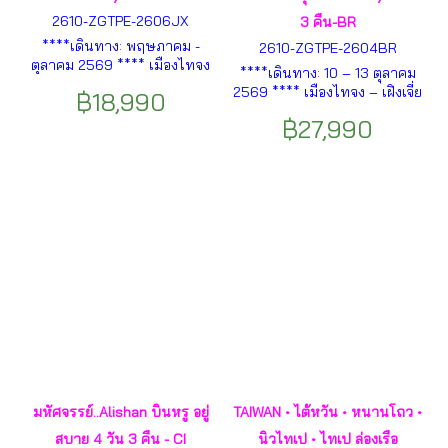
2610-ZGTPE-2606JX
3 คืน-BR
****เดินทาง: พฤษภาคม -
2610-ZGTPE-2604BR
ตุลาคม 2569 **** เมืองไทจง
****เดินทาง: 10 – 13 ตุลาคม
– วัดเหวินหวู่ – สิงโตหินอ่อน –
2569 **** เมืองไทจง – เฝิงเจี่ย
฿18,990
ล่องเรือทะเลสาบสุริยันจันทรา –
ไนท์มาร์เก็ต – วัดเหวินหวู่ –
เกาะลาลู – ร้านชาอู่หลง – ร้าน
฿27,990
ร้านชาอู่หลง – นั่งกระเช้า
ขนมพายสับปะรด – ซีเหมินติง
ลอยฟ้าชมวิวทะเลสาบสุริยัน
ฯลฯ
จันทรา – ฟาร์มดอกไม้จงเซ่อ
ฯลฯ
มหัศจรรย์..Alishan บินหรู อยู่
TAIWAN • ไต้หวัน • หนานโถว •
สบาย 4 วัน 3 คืน - CI
นิวไทเป • ไทเป ล่องเรือ