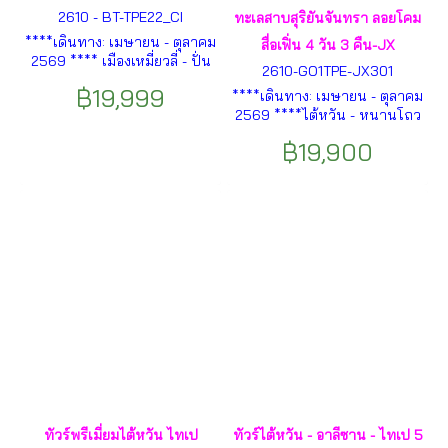
2610 - BT-TPE22_CI
ทะเลสาบสุริยันจันทรา ลอยโคม
****เดินทาง: เมษายน - ตุลาคม
สื่อเฟิ่น 4 วัน 3 คืน-JX
2569 **** เมืองเหมี่ยวลี่ - ปั่น
2610-GO1TPE-JX301
จักรยานไฟฟ้ารางรถไฟสายเก่า
฿19,999
****เดินทาง: เมษายน - ตุลาคม
- เมืองเจียอี้ - ตลาดเหวินฮวา
2569 ****ไต้หวัน - หนานโถว
ไนท์มาร์เก็ต- นั่งรถไฟชม
-วัดเหวินหวู่ - ล่องเรือทะเลสาบ
อุทยานอาลีซาน - ถนนโบ
฿19,900
สุริยันจันทรา - เกาะลาลู - วัด
ราณเฟิ่นฉีหู -เมืองไถจง - เมือง
พระถั๋งซัมจั๋ง - อนุสรณ์สถาน
หนานโถว- วัดเหวินหวู่ - ล่อง
เจียง ไคเชก- ซีเหมินติง - ตึก
เรือชมทะเลสาบสุริยันจันทรา
ไทเป101 - ย่านจงซัน -วัดหลง
ฯลฯ
ซาน ฯลฯ
ทัวร์พรีเมี่ยมไต้หวัน ไทเป
ทัวร์ไต้หวัน - อาลีซาน - ไทเป 5