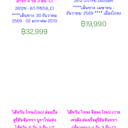
2612-ZGTPE-2605BR
มาร์ก 4 วัน 3 คืน -CI
****เดินทาง: เมษายน -
2612N - BT-TPE59_CI
ธันวาคม 2569 **** เมืองไถจง
****เดินทาง: 30 ธันวาคม
– วัดเหวินหวู่ – สิงโตหินอ่อน –
2569 - 02 มกราคม 2570
฿19,990
ล่องเรือทะเลสาบสุริยันจันทรา –
(เทศกาลปีใหม่) **** ไทเป -
เกาะลาลู – นั่งกระเช้าลอยฟ้าชม
฿32,999
เมืองหนานโถว- วัดเหวินหวู่ -
วิวทะเลสาบสุริยันจันทรา ฯลฯ
ทะเลสาบสุริยันจันทรา -
อนุสรณ์สถานเจียงไคเช็ค - วัด
หลงซาน - ซีเหมินติง- นิวไทเป -
อุทยานเกาะเหอผิง - หมู่บ้านโบ
ราณจิ่วเฟิ่น - เมืองเถาหยวน
ฯลฯ
ไต้หวัน ไทจงไทเป ล่องเรือ
ไต้หวัน ไทจง จีหลง ไทเป เกาะ
สุริยันจันทรา บูราโน่แห่ง
เหอผิง ล่องเรือสุริยันจันทรา
ไต้หวัน 5 วัน 3 คืน-VZ
(เที่ยวครบ) 4 วัน 3 คืน-CI