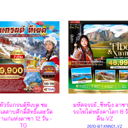
ทัวร์แกรนด์ทิเบต ชม
มหัศจรรย์...ซีหนิง ลาซา 
เลสาบศักดิ์สิทธิ์และวัด
รถไฟไต่หลังคาโลก 8 ว
่าแก่แห่งลาซา 12 วัน -
คืน-VZ
TG
2610-BT-XNN01_VZ