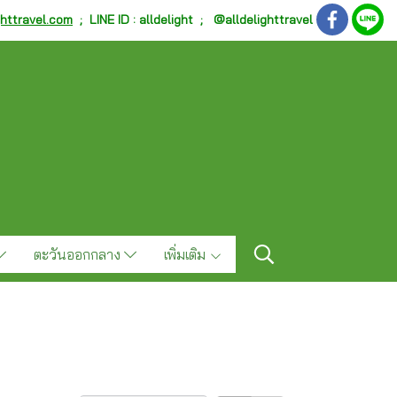
ghttravel.com
;
LINE ID : alldelight ; @alldelighttravel
ตะวันออกกลาง
เพิ่มเติม