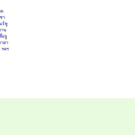
คม
าซา
ร์พู
งซาน
่ยจู
ตาลา
ต ฯลฯ