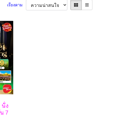
เรียงตาม
นั่ง
ัน 7