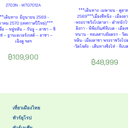
2703N - WTG7012A
***เดินทาง: เมษายน - ตุลา
2569***เมืองซีหนิง - เมืองล
**เดินทาง: มิถุนายน 2569 -
-พระราชวังโปตาลา - ตำหนักโน
าคม 2570 (เทศกาลปีใหม่)***
ลิงกา - พิพิธภัณฑ์ทิเบต - เมือ
ือ – หลู่หลัน – รันอู – ลาซา – ซิ
หนาน - ทะเลสาบยัมดรก - วัดเซี
ซ่ – ฐานเอเวอร์เรสต์ – ลาซา –
หลิน- เมืองลาซา พระราชวังโป
เฉิงตู ฯลฯ
-วัดโจคัง - เส้นทางชิงไห่ - ทิเบ
฿109,900
฿48,999
เที่ยวเมืองไทย
ทัวร์ยุโรป
ทัวร์เอเชีย