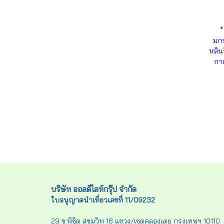
*
มกร
หลินจ
กาเ
บริษัท ออลดีไลท์กรุ๊ป จำกัด
ใบอนุญาตนำเที่ยวเลขที่ 11/09232
29 ซ.พิชิต สุขุมวิท 18 แขวง/เขตคลองเตย กรุงเทพฯ 10110