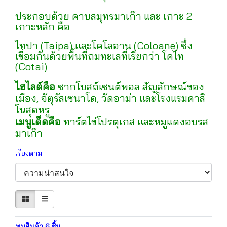
ประกอบด้วย คาบสมุทรมาเก๊า และ เกาะ 2
เกาะหลัก คือ
ไทปา (Taipa) และโคโลอาน (Coloane) ซึ่ง
เชื่อมกันด้วยพื้นที่ถมทะเลที่เรียกว่า โคไท
(Cotai)
ไฮไลต์คือ
ซากโบสถ์เซนต์พอล สัญลักษณ์ของ
เมือง, จัตุรัสเซนาโด, วัดอาม่า และโรงแรมคาสิ
โนสุดหรู
เมนูเด็ดคือ
ทาร์ตไข่โปรตุเกส และหมูแดงอบรส
มาเก๊า
เรียงตาม
พบสินค้า 6 ชิ้น