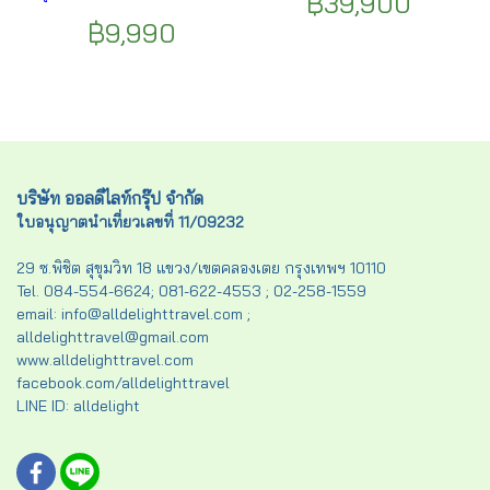
฿39,900
โลอาน – เกาะลันเตา – จิมซา
เจา - Chimelong Ocean
จุ่ย – เจ้าแม่ทับทิม – สะพานต่อ
฿9,990
Kingdom - เมืองจูไห่ - จูไห่ฟิช
อายุ – ยอดเขาวิคตอเรียพีค
เชอร์เกิร์ล ฯลฯ
(Victoria Peak) – วัดอาม่า –
ซากโบสถ์เซนต์ปอล – จัตุรัสเซ
นาโดสแควร์ – เวเนเชี่ยนมาเก๊า
– เดอะปารีเชียนมาเก๊า – วัดเจ้า
แม่กวนอิมฮองฮำ – วัดหวังต้า
เซียน – วัดแชกงหมิว ฯลฯ
บริษัท ออลดีไลท์กรุ๊ป จำกัด
ใบอนุญาตนำเที่ยวเลขที่ 11/09232
29 ซ.พิชิต สุขุมวิท 18 แขวง/เขตคลองเตย กรุงเทพฯ 10110
Tel. 084-554-6624; 081-622-4553 ; 02-258-1559
email: info@alldelighttravel.com ;
alldelighttravel@gmail.com
www.alldelighttravel.com
facebook.com/alldelighttravel
LINE ID: alldelight