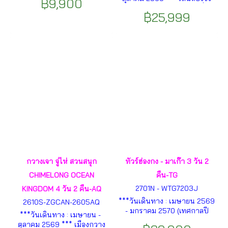
฿9,900
ปอล-เซนาโด้สแควร์-วัดเจ้าแม่
ฟาง – จูไห่ -ถนนฟู่หัวหลี่-
กวนอิม-ร้านขนม-เดอะเวเน
฿25,999
CHIMELONG OCEAN
เชี่ยน-จูไห่ โดยรถบัส-โอเปร่า
KINGDOM-CHIMELONG
เฮ้าส์ ฯลฯ
SPACESHIP -โรงละครใหญ่จูไห่
ฯลฯ
กวางเจา จู่ไห่ สวนสนุก
ทัวร์ฮ่องกง - มาเก๊า 3 วัน 2
CHIMELONG OCEAN
คืน-TG
2701N - WTG7203J
KINGDOM 4 วัน 2 คืน-AQ
***วันเดินทาง : เมษายน 2569
2610S-ZGCAN-2605AQ
- มกราคม 2570 (เทศกาลปี
***วันเดินทาง : เมษายน -
ใหม่)*** ฮ่องกง – มาเก๊า – โค
ตุลาคม 2569 *** เมืองกวาง