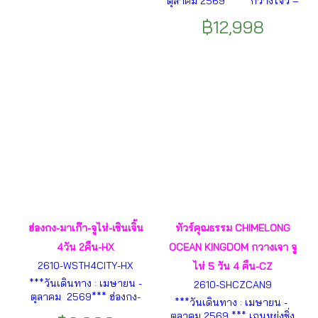
ตุลาคม 2569 **** กวางโจว –
Kingdom - Chimelong
จตุรัสฮัวเฉิง – ถ่ายรูปตึกกวาง
Spaceship Park - เกาะซาเมี่ยน
฿12,998
โจว (ชมด้านนอก) – นั่งรถสู่จู่ไห่
- อนุสรณ์สถานซุนยัตเซ็น ฯลฯ
– นำท่านข้ามฝั่งไปมาเก๊า –
The Parisian Macao (ถ่ายรูป
ด้านนอก) – The Venetian
Macao ฯลฯ
ฮ่องกง-มาเก๊า-จูไห่-เซินเจิ้น
ทัวร์คุณธรรม CHIMELONG
4วัน 2คืน-HX
OCEAN KINGDOM กวางเจา จู
2610-WSTH4CITY-HX
ไห่ 5 วัน 4 คืน-CZ
***วันเดินทาง : เมษายน -
2610-SHCZCAN9
ตุลาคม 2569*** ฮ่องกง-
***วันเดินทาง : เมษายน -
มาเก๊าโดยรถบัส-โบสถ์เซนต์
ตุลาคม 2569 *** เถนหย่งชิ่ง