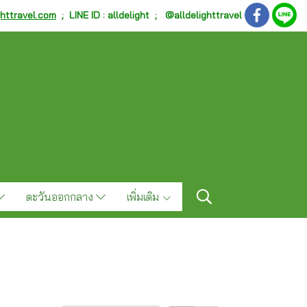
ghttravel.com
;
LINE ID : alldelight ; @alldelighttravel
ตะวันออกกลาง
เพิ่มเติม