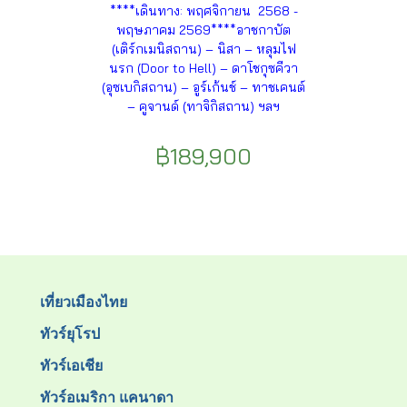
****เดินทาง: พฤศจิกายน 2568 -
พฤษภาคม 2569****อาชกาบัต
(เติร์กเมนิสถาน) – นิสา – หลุมไฟ
นรก (Door to Hell) – ดาโชกุซคีวา
(อุซเบกิสถาน) – อูร์เก้นช์ – ทาชเคนต์
– คูจานด์ (ทาจิกิสถาน) ฯลฯ
฿189,900
เที่ยวเมืองไทย
ทัวร์ยุโรป
ทัวร์เอเชีย
ทัวร์อเมริกา แคนาดา