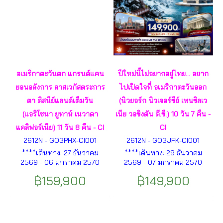
อเมริกาตะวันตก แกรนด์แคน
ปีใหม่นี้ไม่อยากอยู่ไทย... อยาก
ยอนอลังการ ลาสเวกัสตระการ
ไปเปิดใจที่ อเมริกาตะวันออก
ตา ดิสนีย์แลนด์เต็มวัน
(นิวยอร์ก นิวเจอร์ซีย์ เพนซิลเว
(แอริโซนา ยูทาห์ เนวาดา
เนีย วอชิงตัน ดี.ซี.) 10 วัน 7 คืน -
แคลิฟอร์เนีย) 11 วัน 8 คืน - CI
CI
2612N - GO3PHX-CI001
2612N - GO3JFK-CI001
****เดินทาง: 27 ธันวาคม
****เดินทาง: 29 ธันวาคม
2569 - 06 มกราคม 2570
2569 - 07 มกราคม 2570
(เทศกาลปีใหม่) **** ฟีนิกซ์ –
(เทศกาลปีใหม่) **** นิวเจอร์ซี
฿159,900
฿149,900
เซโดนา - ลาส เวกัส – ฟรีมอนต์
- ฟิลาเดลเฟีย – วอชิงตัน ดี ซี–
– บาร์สโตว์ - อนาไฮม์ - ดิสนีย์
แฮริสเบิร์ก- คอร์นนิ่ง- ไนแอ
แลนด์ ปาร์ค - ลอสแอนเจลิส
งการ่า- บิงแฮมตัน– นิวยอร์ค
-แอริโซนา- ยูทาห์- เนวาดา-
ฯลฯ
แคลิฟอร์เนีย ฯลฯ