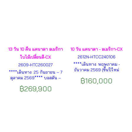
13 วัน 10 คืน แคนาดา อเมริกา
10 วัน แคนาดา - อเมริกา-CX
2612N-HTCC240106
ใบไม้เปลี่ยนสี-CX
****เดินทาง: พฤษภาคม -
2609-HTC260027
ธันวาคม 2569 (ขึ้นปีใหม่
****เดินทาง: 25 กันยายน – 7
2570)**** โตรอนโต – อาคาร
ตุลาคม 2569**** บอสตัน –
฿160,000
รัฐสภา – จัตุรัสนาธาน ฟิลลิปส์
พอร์ตแลนด์ – ประภาคารสปริง
– ขึ้นหอคอยซีเอ็น – โตรอนโต
฿269,900
พอยต์เลดจ์ – ย่านโอลด์พอร์ต –
ช้อปปิ้งเอาท์เลต – น้ำตกไนแอ
Coastal Route – Park Loop
งการา (ฝั่งแคนาดา) – ขึ้น
Road – Cadillac Mountain
หอคอยสกายลอน – ล่องเรือชม
Sunset – แบนกอร์ – Western
น้ำตกไนแองการา ฯลฯ
Maine Forest – Height of
Land ฯลฯ