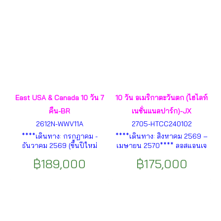
East USA & Canada 10 วัน 7
10 วัน อเมริกาตะวันตก (ไฮไลท์
คืน-BR
เนชั่นแนลปาร์ก)-JX
2612N-WWV11A
2705-HTCC240102
****เดินทาง: กรกฏาคม -
****เดินทาง: สิงหาคม 2569 –
ธันวาคม 2569 (ขึ้นปีใหม่
เมษายน 2570**** ลอสแอนเจ
2570)**** โมหานครนิวยอร์ค -
ลิส – ฮอลลิวูด – ดีสนีย์แลนด์ –
฿189,000
฿175,000
วอลล์สตรีท - อนุสาวรีย์เทพี
ช้อปปิ้งบาร์สโตว์เอาท์เล็ท – ลา
เสรีภาพ - THE VESSEL -
สเวกัส – – แกรนด์แคนย่อน –
SUMMIT ONE - ไทม์สแควร์ -
แกรนด์แคนย่อนสกายวอล์ค –
พิพิธภัณฑ์ศิลปะเมโทรโปลิตัน -
แอนทีโลปแคนยอน – Horse
ดัมโบ ฯลฯ
Shoe Bend Point – ไบรซ์แคน
ยอน – ซอล์คเลคซิตี้ ฯลฯ