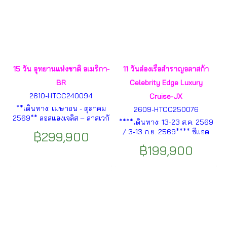
15 วัน อุทยานแห่งชาติ อเมริกา-
11 วันล่องเรือสำราญอลาสก้า
BR
Celebrity Edge Luxury
2610-HTCC240094
Cruise-JX
**เดินทาง: เมษายน - ตุลาคม
2609-HTCC250076
2569** ลอสแองเจลิส – ลาสเวกั
****เดินทาง: 13-23 ส.ค. 2569
ส – เซ็นต์จอร์จ – ไบรซ์ แคน
/ 3-13 ก.ย. 2569**** ซีแอต
฿299,900
ยอน – แอนทีโลปแคนยอน –
เติล (พักค้าง 1 คืน)- เคทชิแกน-
Horse Shoe Bend Point – หุบ
฿199,900
ตกปูอล้าสก้า-เอนดิคอดอาร์ม
เขาโมนูเมนต์ – โฟร์คอนเนอร์
ดอว์ส์ กลาเซียร์-จูโน่- สแกกเวย์-
โมนูเมนต์ – อุทยานแห่งชาติเม
ล่องเรือชมปลาวาฬ- นั่งรถไฟ
ซา เวอร์เด ฯลฯ
สายไวท์พาส แอนด์ ยูคอน-
วิคตอเรีย (แคนาดา) ฯลฯ