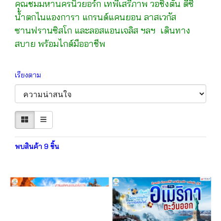
คุณชมมหานครนิวยอร์ก เทพีเสรีภาพ วอชิงตัน ดีซี
น้ำตกไนแองการา แกรนด์แคนยอน ลาสเวกัส
ซานฟรานซิสโก และลอสแอนเจลิส ฯลฯ เดินทาง
สบาย พร้อมไกด์มืออาชีพ
เรียงตาม
พบสินค้า 9 ชิ้น