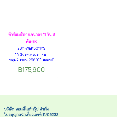
ทัวร์อเมริกา แคนาดา 11 วัน 8
คืน-EK
2611-WEK5011YS
**เดินทาง: เมษายน -
พฤศจิกายน 2569** มอลทรี
ออล – จัตุรัส ฌาค คาร์เทียร์ –
฿175,900
กรุงออตตาวา – คิงส์ตัน -ล่อง
เรือพันเกาะ (1,000 ISLAND) –
โตรอนโต - ขึ้นชม CN Tower
-อุทยานแห่งชาติไนแองการ่า
ฝั่งแคนาดา – ล่องเรือฮอร์นโบล์
เวอร์ ฯลฯ
บริษัท ออลดีไลท์กรุ๊ป จำกัด
ใบอนุญาตนำเที่ยวเลขที่ 11/09232