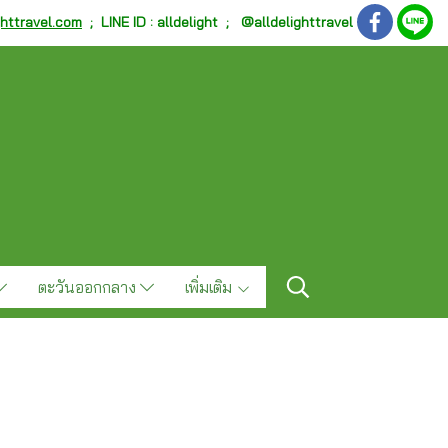
ghttravel.com
;
LINE ID : alldelight ; @alldelighttravel
ตะวันออกกลาง
เพิ่มเติม