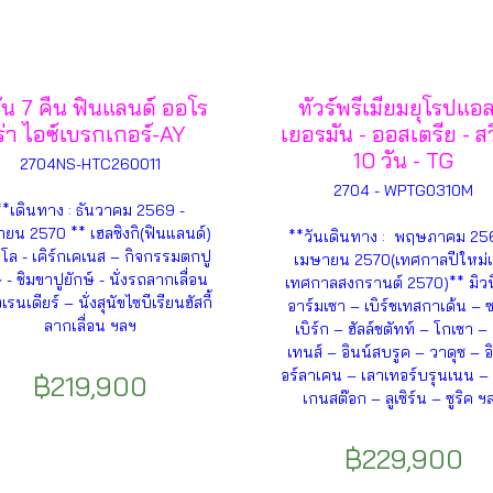
ัน 7 คืน ฟินแลนด์ ออโร
ทัวร์พรีเมียมยุโรปแอล
ร่า ไอซ์เบรกเกอร์-AY
เยอรมัน - ออสเตรีย - ส
10 วัน - TG
2704NS-HTC260011
2704 - WPTG0310M
**เดินทาง : ธันวาคม 2569 -
ยน 2570 ** เฮลซิงกิ(ฟินแลนด์)
**วันเดินทาง : พฤษภาคม 25
าโล - เคิร์กเคเนส – กิจกรรมตกปู
เมษายน 2570(เทศกาลปีใหม่
์ - ชิมขาปูยักษ์ - นั่งรถลากเลื่อน
เทศกาลสงกรานต์ 2570)** มิวน
รนเดียร์ – นั่งสุนัขไซบีเรียนฮัสกี้
อาร์มเซา – เบิร์ชเทสกาเด้น – ซ
ลากเลื่อน ฯลฯ
เบิร์ก – ฮัลล์ชตัทท์ – โกเซา – 
เทนส์ – อินน์สบรูค – วาดุซ – อ
อร์ลาเคน – เลาเทอร์บรุนเนน – 
฿219,900
เกนสต๊อก – ลูเซิร์น – ซูริค ฯ
฿229,900