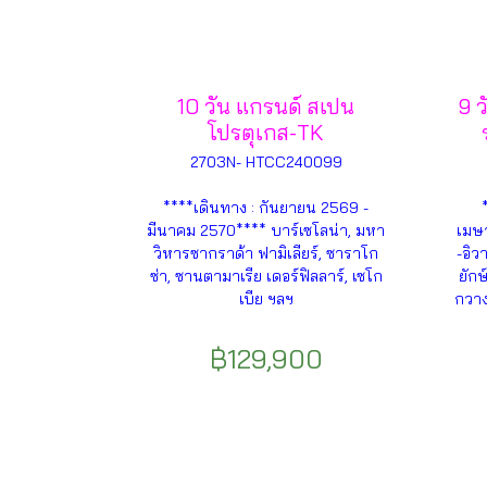
10 วัน แกรนด์ สเปน
9 ว
โปรตุเกส-TK
2703N- HTCC240099
****เดินทาง : กันยายน 2569 -
มีนาคม 2570**** บาร์เซโลน่า, มหา
เมษา
วิหารซากราด้า ฟามิเลียร์, ซาราโก
-อิว
ซ่า, ซานตามาเรีย เดอร์ฟิลลาร์, เซโก
ยักษ
เบีย ฯลฯ
กวางเ
฿129,900