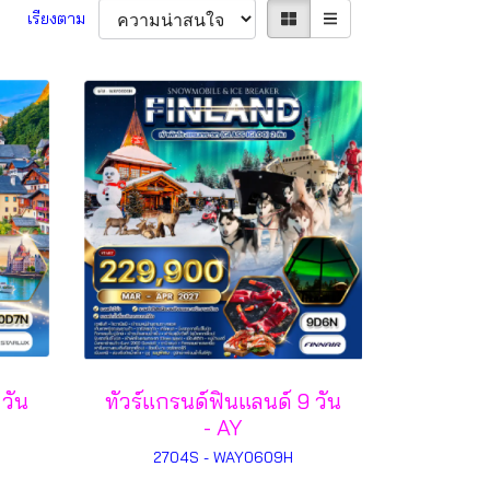
เรียงตาม
 วัน
ทัวร์แกรนด์ฟินแลนด์ 9 วัน
- AY
2704S - WAY0609H