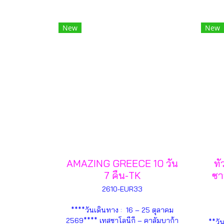
New
New
AMAZING GREECE 10 วัน
ทั
7 คืน-TK
ซา
2610-EUR33
****วันเดินทาง : 16 – 25 ตุลาคม
2569**** เทสซาโลนีกี – คาลัมบาก้า
**วั