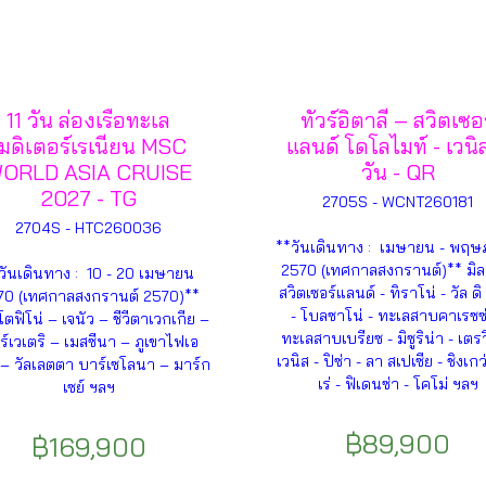
11 วัน ล่องเรือทะเล
ทัวร์อิตาลี – สวิตเซอ
เมดิเตอร์เรเนียน MSC
แลนด์ โดโลไมท์ - เวนิ
ORLD ASIA CRUISE
วัน - QR
2027 - TG
2705S - WCNT260181
2704S - HTC260036
**วันเดินทาง : เมษายน - พฤ
2570 (เทศกาลสงกรานต์)** มิล
วันเดินทาง : 10 - 20 เมษายน
สวิตเซอร์แลนด์ - ทิราโน่ - วัล ดิ 
70 (เทศกาลสงกรานต์ 2570)**
- โบลซาโน่ - ทะเลสาบคาเรซซ่
โตฟิโน่ – เจนัว – ชีวีตาเวกเกีย –
ทะเลสาบเบรียซ - มิซูริน่า - เตรวิ
ร์เวเตริ – เมสซีนา – ภูเขาไฟเอ
เวนิส - ปิซ่า - ลา สเปเซีย - ชิงเกว
– วัลเลตตา บาร์เซโลนา – มาร์ก
เร่ - ฟิเดนซ่า - โคโม่ ฯลฯ
เซย์ ฯลฯ
฿89,900
฿169,900