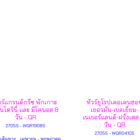
วร์แกรนด์กรีซ พักเกาะ
ทัวร์ยุโรปเคอเคนฮอ
นโตรินี่ และ มิโคนอส 8
เยอรมัน-เบลเยี่ยม-
วัน - QR
เนเธอร์แลนด์-ฝรั่งเศส
วัน - QR
2705S - WQR1908S
2705S - WQR0410S
นเดินทาง : เมษายน - พฤษภาคม