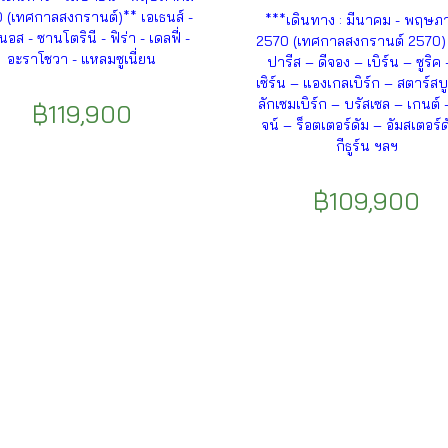
 (เทศกาลสงกรานต์)** เอเธนส์ -
***เดินทาง : มีนาคม - พฤษภ
นอส - ซานโตรินี - ฟิร่า - เดลฟี่ -
2570 (เทศกาลสงกรานต์ 2570)
อะราโชวา - แหลมซูเนี่ยน
ปารีส – ดีจอง – เบิร์น – ซูริค 
เซิร์น – แองเกลเบิร์ก – สตาร์สบู
ลักเซมเบิร์ก – บรัสเซล – เกนต์ 
฿119,900
จน์ – ร็อตเตอร์ดัม – อัมสเตอร์ด
กีธูร์น ฯลฯ
฿109,900