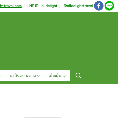
ghttravel.com
;
LINE ID : alldelight ; @alldelighttravel
ตะวันออกกลาง
เพิ่มเติม