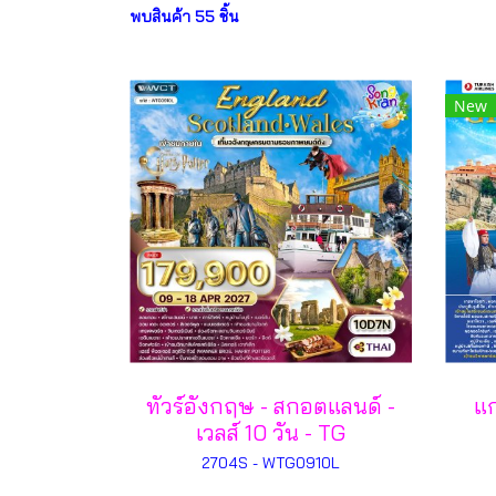
พบสินค้า 55 ชิ้น
New
ทัวร์อังกฤษ - สกอตแลนด์ -
แก
เวลส์ 10 วัน - TG
2704S - WTG0910L