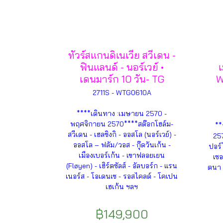
ทัวร์สแกนดิเนเวีย สวีเดน -
ฟินแลนด์ - นอร์เวย์ •
เดนมาร์ก 10 วัน- TG
W
2711S - WTG0610A
****เดินทาง :เมษายน 2570 -
พฤศจิกายน 2570****สต๊อกโฮล์ม-
**
สวีเดน - เฮลซิงกิ - ออสโล (นอร์เวย์) -
25
ออสโล – ฟลัม/วอส - กุ๊ดวันเก้น -
ปอร์
เมืองเบอร์เก้น - เขาฟลอยเยน
เซอ
(Fløyen) - เฮิร์ตซัลส์ - อัลบอร์ก - แรน
ตนา 
เนอร์ส - โอเดนเซ - รอสไคลด์ - โคเปน
เฮเก้น ฯลฯ
฿149,900