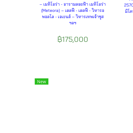
– เมทิโอร่า - อารามลอยฟ้า เมทิโอร่า
2570
(Meteora) – เดลฟี - เดลฟี - วิหารอ
มิโค
พอลโล - เอเธนส์ – วิหารเทพเจ้าซุส
ฯลฯ
฿175,000
New