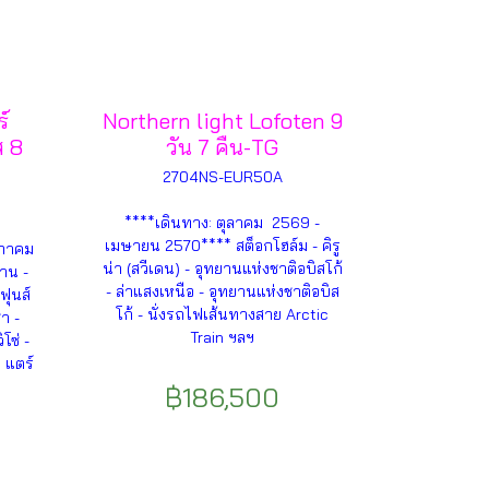
ร์
Northern light Lofoten 9
ส 8
วัน 7 คืน-TG
2704NS-EUR50A
****เดินทาง: ตุลาคม 2569 -
เมษายน 2570**** สต็อกโฮล์ม - คิรู
ษภาคม
น่า (สวีเดน) - อุทยานแห่งชาติอบิสโก้
าน -
- ล่าแสงเหนือ - อุทยานแห่งชาติอบิส
ฟุนส์
โก้ - นั่งรถไฟเส้นทางสาย Arctic
า -
Train ฯลฯ
โซ่ -
่ แตร์
฿186,500