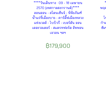
****วันเดินทาง : 09 - 18 เมษายน
2570 (เทศกาลสงกรานต์)****
พฤศ
ลอนดอน - สโตนเฮ้นจ์ - พิพิธภัณฑ์
น้ำแร่ที่เมืองบาธ - คาร์ดี๊ฟเมืองหลวง
โ
แห่งเวลส์ - ไบบิวรี - เบอร์ตัน ออน
กำแ
เดอะวอเตอร์ - สแตรทฟอร์ด อัพพอน
ฮัม
เอวอน ฯลฯ
฿179,900