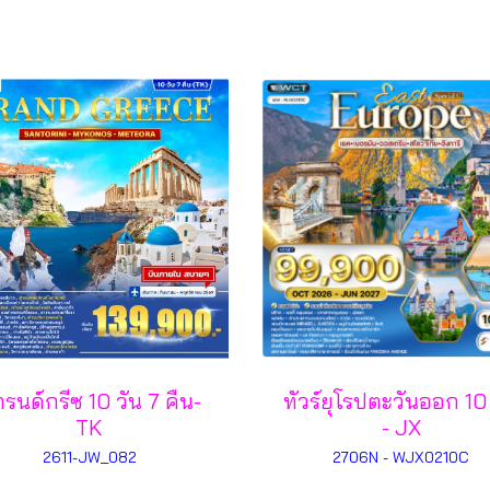
รนด์กรีซ 10 วัน 7 คืน-
ทัวร์ยุโรปตะวันออก 10
TK
- JX
2611-JW_082
2706N - WJX0210C