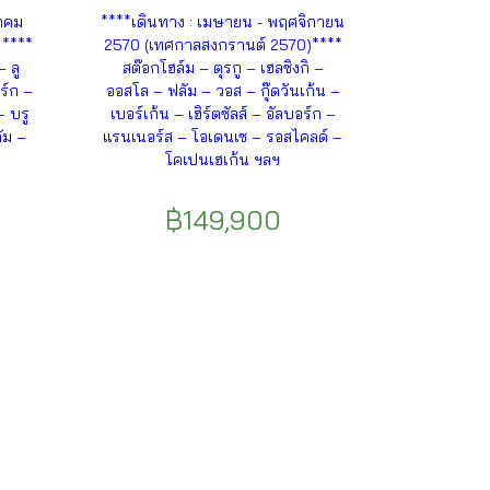
าคม
****เดินทาง : เมษายน - พฤศจิกายน
 ****
2570 (เทศกาลสงกรานต์ 2570)****
– ลู
สต๊อกโฮล์ม – ตุรกู – เฮลซิงกิ –
ร์ก –
ออสโล – ฟลัม – วอส – กุ๊ดวันเก้น –
– บรู
เบอร์เก้น – เฮิร์ตซัลส์ – อัลบอร์ก –
ัม –
แรนเนอร์ส – โอเดนเซ – รอสไคลด์ –
โคเปนเฮเก้น ฯลฯ
฿149,900