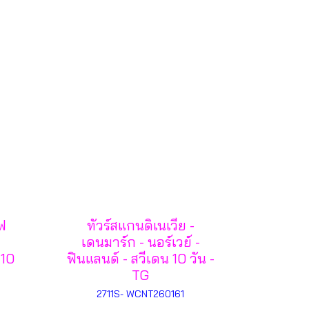
ฟ
ทัวร์สแกนดิเนเวีย -
เดนมาร์ก - นอร์เวย์ -
 10
ฟินแลนด์ - สวีเดน 10 วัน -
TG
2711S- WCNT260161