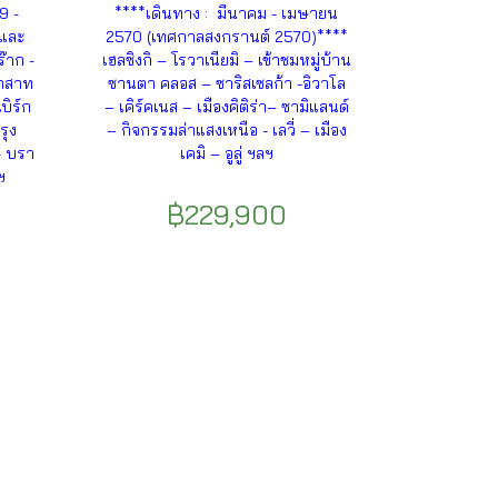
9 -
****เดินทาง : มีนาคม - เมษายน
่และ
2570 (เทศกาลสงกรานต์ 2570)****
๊าก -
เฮลซิงกิ – โรวาเนียมิ – เข้าชมหมู่บ้าน
ราสาท
ซานตา คลอส – ซาริสเซลก้า -อิวาโล
บิร์ก
– เคิร์คเนส – เมืองคิติร่า– ซามิแลนด์
รุง
– กิจกรรมล่าแสงเหนือ - เลวี่ – เมือง
- บรา
เคมิ – อูลู่ ฯลฯ
ฯ
฿229,900