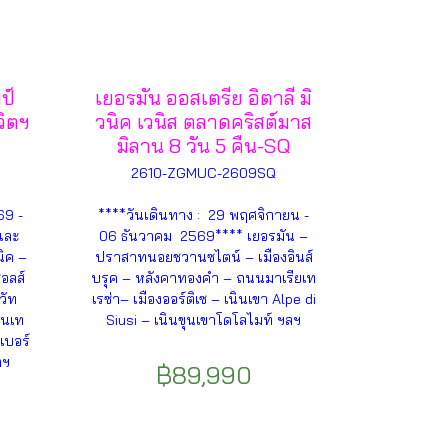
ป์
เยอรมัน ออสเตรีย อิตาลี มิ
วิตฯ
วนิค เวนิส ตลาดคริสต์มาส
มิลาน 8 วัน 5 คืน-SQ
2610-ZGMUC-2609SQ
69 -
****วันเดินทาง : 29 พฤศจิกายน -
และ
06 ธันวาคม 2569**** เยอรมัน –
ิค –
ปราสาทนอยชวานซไตน์ – เมืองอินส์
อลส์
บรุค – หลังคาทองคำ – ถนนมาเรียเท
วัท
เรซ่า– เมืองออร์ติเซ – เนินเขา Alpe di
ินเท
Siusi – เนินขุนเขาโดโลไมท์ ฯลฯ
เบอร์
ลฯ
฿89,990