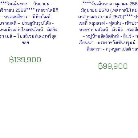
****วันเดินทาง : กันยายน -
****วันเดินทาง : ตุลาคม 256
จิกายน 2569**** เทสซาโลนิกิ
มิถุนายน 2570 (เทศกาลปีใหม
– หอคอยสีขาว – พิพิธภัณฑ์
เทศกาลสงกรานต์ 2570)**** ปร
บราณคดี – ประตูหินรูปโค้ง -
เชสกี้ คลุมลอฟ - ฟุสเซ่น - เข้าป
พงเมืองเก่าไบแซนไทน์ - มัสยิด
นอยชวานสไตน์ - มิวนิค - ซอลส์เ
ซา เบย์ – โบสถ์เซนต์เดเมทริอุส
- หมู่บ้านฮัลล์สตัทท์ - ลินซ์ - ก
ฯลฯ
เวียนนา - พระราชวังเชินบรุนน์ 
ติสลาวา - กรุงบูดาเปสต์ ฯล
฿139,900
฿99,900