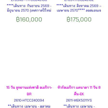
****เดินทาง: กันยายน 2569 -
****เดินทาง: สิงหาคม 2569 –
มิถุนายน 2570 (เทศกาลปีใหม่
เมษายน 2570**** ลอสแอนเจ
และเทศกาลสงกรานต์) ****โต
ลิส – ฮอลลิวูด – ดีสนีย์แลนด์ –
฿160,000
฿175,000
รอนโต - น้ำตกไนแองการา –
ช้อปปิ้งบาร์สโตว์เอาท์เล็ท – ลา
แฮร์ริสเบิร์ก – วอชิงตัน ดี.ซี. - ฟิ
สเวกัส – – แกรนด์แคนย่อน –
ลาเดลเฟีย – นิวยอร์ก - เทพี
แกรนด์แคนย่อนสกายวอล์ค –
เสรีภาพ - ไทม์สแควร์ - ขึ้น ตึก
แอนทีโลปแคนยอน – Horse
วัน เวิลด์เทรด เซ็นเตอร์ ฯลฯ
Shoe Bend Point – ไบรซ์แคน
ยอน – ซอล์คเลคซิตี้ ฯลฯ
15 วัน อุทยานแห่งชาติ อเมริกา-
ทัวร์อเมริกา แคนาดา 11 วัน 8
BR
คืน-EK
2610-HTCC240094
2611-WEK5011YS
**เดินทาง: เมษายน - ตุลาคม
**เดินทาง: เมษายน -