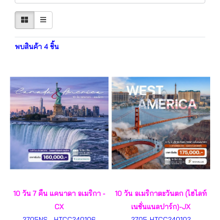
พบสินค้า 4 ชิ้น
10 วัน 7 คืน แคนาดา อเมริกา -
10 วัน อเมริกาตะวันตก (ไฮไลท์
CX
เนชั่นแนลปาร์ก)-JX
2705NS - HTCC240106
2705-HTCC240102