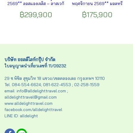
2569** ลอสแองเจลิส – ลาสเวกั
พฤศจิกายน 2569** มอลทรี
ส – เซ็นต์จอร์จ – ไบรซ์ แคน
ออล – จัตุรัส ฌาค คาร์เทียร์ –
฿299,900
฿175,900
ยอน – แอนทีโลปแคนยอน –
กรุงออตตาวา – คิงส์ตัน -ล่อง
Horse Shoe Bend Point – หุบ
เรือพันเกาะ (1,000 ISLAND) –
เขาโมนูเมนต์ – โฟร์คอนเนอร์
โตรอนโต - ขึ้นชม CN Tower
โมนูเมนต์ – อุทยานแห่งชาติเม
-อุทยานแห่งชาติไนแองการ่า
ซา เวอร์เด ฯลฯ
ฝั่งแคนาดา – ล่องเรือฮอร์นโบล์
เวอร์ ฯลฯ
บริษัท ออลดีไลท์กรุ๊ป จำกัด
ใบอนุญาตนำเที่ยวเลขที่ 11/09232
29 ซ.พิชิต สุขุมวิท 18 แขวง/เขตคลองเตย กรุงเทพฯ 10110
Tel. 084-554-6624; 081-622-4553 ; 02-258-1559
email: info@alldelighttravel.com ;
alldelighttravel@gmail.com
www.alldelighttravel.com
facebook.com/alldelighttravel
LINE ID: alldelight