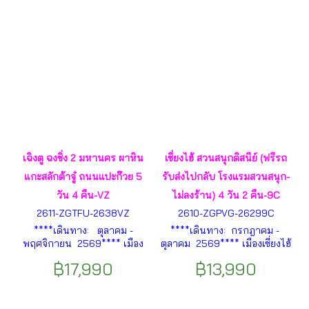
ฮัม - วัดหวังต้าเซียน ฯลฯ
ฯลฯ
เฉิงตู ฉงชิ่ง 2 มหานคร ผาหิน
เซี่ยงไฮ้ สวนสนุกดิสนีย์ (ฟรีรถ
แกะสลักต้าจู๋ ถนนแปะก๊วย 5
รับส่งไปกลับ โรงแรมสวนสนุก-
วัน 4 คืน-VZ
ไม่ลงร้าน) 4 วัน 2 คืน-9C
2611-ZGTFU-2638VZ
2610-ZGPVG-26299C
****เดินทาง: ตุลาคม -
****เดินทาง: กรกฎาคม -
พฤศจิกายน 2569**** เมือง
ตุลาคม 2569**** เมืองเซี่ยงไฮ้
ต้าจู๋ – อุทยานผาหินแกะสลักต้า
– วัดพระหยก – STARBUCKS
฿17,990
฿13,990
จู๋ – เมืองฉงชิ่ง – หมู่บ้านโบ
RESERVE ROASTERY – เรือ
ราณฉือสือโข่ว – รถไฟฟ้าทะลุ
หลุยส์วิตอง – TIAN’AN 1000
ตึก – มหาศาลาประชาคมนคร
TREES ฯลฯ