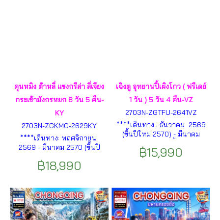
คุนหมิง ต้าหลี่ แชงกรีล่า ลี่เจียง
เฉิงตู อุทยานปี้เผิงโกว ( ฟรีเดย์
กระเช้ามังกรหยก 6 วัน 5 คืน-
1 วัน ) 5 วัน 4 คืน-VZ
2703N-ZGTFU-2641VZ
KY
****เดินทาง : ธันวาคม 2569
2703N-ZGKMG-2629KY
(ขึ้นปีใหม่ 2570) - มีนาคม
****เดินทาง: พฤศจิกายน
2570**** อุทยานปี้เผิงโกว –
2569 - มีนาคม 2570 (ขึ้นปี
฿15,990
ทะเลสาบราชามังกร น้ำตกไป่
ใหม่ 2570)**** เมืองคุนหมิง –
หลง – ทะเลสาบปันหยาง –
฿18,990
ตำหนักทองจินเตี้ยน – สวนน้ำ
เมืองตูเจียงเอี้ยน – เมืองโบ
ตกคุนหมิง – เมืองต้าหลี่ – วัด
ราณก้วนเซี่ยน – กำแพงรา
เจ้าแม่กวนอิม – เจดีย์สามองค์
ชวงศ์หมิง ฯลฯ
แห่งวัดฉงเซิ่น – เมืองเก่าต้าหลี่
– เมืองแชงกรี-ล่า ฯลฯ