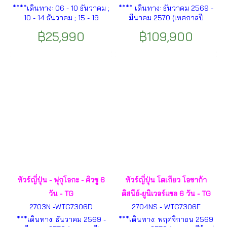
****เดินทาง: 06 - 10 ธันวาคม ;
**** เดินทาง: ธันวาคม 2569 -
10 - 14 ธันวาคม ; 15 - 19
มีนาคม 2570 (เทศกาลปี
ธันวาคม 2569**** เมือง
ใหม่)**** ชิโตะเสะ - โนโบริ
฿25,990
฿109,900
เซี่ยงไฮ้ – เมืองโบราณจูเจียเจี่ยว
เบทสึ - ทะเลสาบโทยะ - คลอง
– ล่องเรือชมเมืองโบราณ –
โอตารุ - พิพิธภัณฑ์กล่องดนตรี
หาดไว่ทาน – ถนนนานกิงลู่ –
โอตารุ - จุดชมวิวแหลมคามุย -
POP MART – หอไข่มุก ฯลฯ
โรงกลั่นวิสกี้นิกกะ - ซัปโปโร -
นั่งกระเช้าลอยฟ้าภูเขาโมอิวะ
ฯลฯ
ทัวร์ญี่ปุ่น - ฟุกุโอกะ - คิวซู 6
ทัวร์ญี่ปุ่น โตเกียว โอซาก้า
วัน - TG
ดิสนีย์-ยูนิเวอร์แซล 6 วัน - TG
2703N -WTG7306D
2704NS - WTG7306F
***เดินทาง: ธันวาคม 2569 -
***เดินทาง: พฤศจิกายน 2569