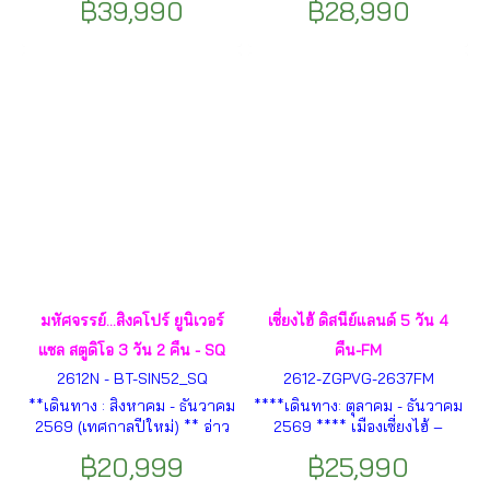
฿39,990
฿28,990
หยวน – ถนนโบราณซีหลี่ซาน
– ถนนอันฟูลู่ – 13DE MARZO
ถัง – ทะเลสาบไก่ทอง – เมืองอู๋
CAFE – หาดไว่ทาน THE
ซี – ถนนคนเดินชิงหมิงเฉียว
BUND – ถนนนานกิงลู่ –
ฯลฯ
MINISO LAND – สวนสนุกดิสนีย์
แลนด์ ฯลฯ
มหัศจรรย์...สิงคโปร์ ยูนิเวอร์
เซี่ยงไฮ้ ดิสนีย์แลนด์ 5 วัน 4
แซล สตูดิโอ 3 วัน 2 คืน - SQ
คืน-FM
2612N - BT-SIN52_SQ
2612-ZGPVG-2637FM
**เดินทาง : สิงหาคม - ธันวาคม
****เดินทาง: ตุลาคม - ธันวาคม
2569 (เทศกาลปีใหม่) ** อ่าว
2569 **** เมืองเซี่ยงไฮ้ –
มารีน่า - มารีน่า เบย์ แซนด์ - เม
WUKANG MANSION – ถนนอัน
฿20,999
฿25,990
อร์ไลอ้อน -ยูนิเวอร์แซล สตูดิโอ-
ฟูลู่ – 13DE MARZO CAFE –
วัดพระธาตุเขี้ยวแก้ว- น้ำพุแห่ง
หาดไว่ทาน THE BUND – ถนน