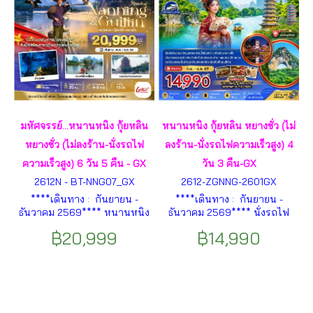
มหัศจรรย์...หนานหนิง กุ้ยหลิน
หนานหนิง กุ้ยหลิน หยางซั่ว (ไม่
หยางซั่ว (ไม่ลงร้าน-นั่งรถไฟ
ลงร้าน-นั่งรถไฟความเร็วสูง) 4
ความเร็วสูง) 6 วัน 5 คืน - GX
วัน 3 คืน-GX
2612N - BT-NNG07_GX
2612-ZGNNG-2601GX
****เดินทาง : กันยายน -
****เดินทาง : กันยายน -
ธันวาคม 2569**** หนานหนิง
ธันวาคม 2569**** นั่งรถไฟ
- เมืองกุ้ยหลิน - ถ้ำขลุ่ยอ้อ - เขา
ความเร็วสูงสู่เมืองกุ้ยหลิน – เมือ
฿20,999
฿14,990
งวงช้าง - เจดีย์เงิน เจดีย์ทอง -
งกุ้ยหลิน – เขางวงช้าง – เจดีย์
โชว์ Mirage Guilin Night Show-
เงิน เจดีย์ทอง – MIRAGE
เมืองหยางซั่ว- ล่องแพไม้ไผ่แม่
GUILIN SHOW – เมืองหยางซั่ว
น้ำหยู่หลง ฯลฯ
ฯลฯ