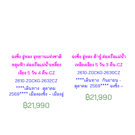
ฉงชิ่ง อู่หลง อุทยานแห่งชาติ
ฉงชิ่ง อู่หลง ต้าจู๋ ล่องเรือแม่น้ำ
หลุมฟ้า ล่องเรือแม่น้ำเหลี่ยง
เหลียงเจียง 5 วัน 3 คืน-CZ
2610-ZGCKG-2630CZ
เจียง 5 วัน 4 คืน-CZ
****เดินทาง: กันยายน -
2610-ZGCKG-2632CZ
ตุลาคม 2569**** ฉงชิ่ง –
****เดินทาง: ตุลาคม
มรดกโลกอุทยานผาหินแกะสลัก
2569**** เมืองฉงชิ่ง – เมืองอู่
฿21,990
ต๋าจู๋ – พระไสยาสน์ปาง
หลง – อุทยานแห่งชาติหลุมฟ้า
ปรินิพพาน – พระโพธิสัตว์กวน
฿21,990
สะพานสวรรค์ – จุดชมวิว
อิม – กาลจักร 6 ภพภูมิ ฯลฯ
ระเบียงแก้ว – ลิฟท์แก้ว –
อุทยานเขานางฟ้า ฯลฯ