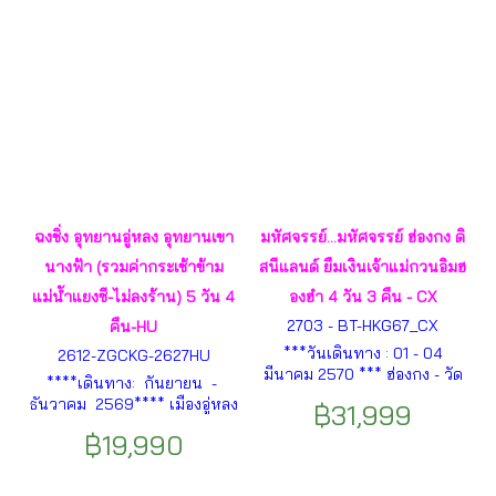
ฉงชิ่ง อุทยานอู่หลง อุทยานเขา
มหัศจรรย์...มหัศจรรย์ ฮ่องกง ดิ
นางฟ้า (รวมค่ากระเช้าข้าม
สนีแลนด์ ยืมเงินเจ้าแม่กวนอิมฮ
แม่น้ำแยงซี-ไม่ลงร้าน) 5 วัน 4
องฮำ 4 วัน 3 คืน - CX
2703 - BT-HKG67_CX
คืน-HU
***วันเดินทาง : 01 - 04
2612-ZGCKG-2627HU
มีนาคม 2570 *** ฮ่องกง - วัด
****เดินทาง: กันยายน -
หม่านโม - เคนเนดีทาวน์- คอส
ธันวาคม 2569**** เมืองอู่หลง
฿31,999
เวย์เบย์ -สวนสนุกดิสนีย์แลนด์
– อุทยานหลุมบ่อฟ้าสะพาน
เต็มวัน - พิธียืมเงินเจ้าแม่กวน
฿19,990
สวรรค์ – นั่งลิฟต์แก้ว – ระเบียง
อิม - วัดกวนไท - มงก๊ก- วัดแช
แก้วชมวิว – โรงเตี๊ยมโบราณ
กง ฯลฯ
กลางหุบเขา – อุทยานเขา