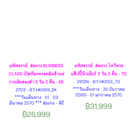
ฯลฯ
หวังตาเซียน -วัดแชกงหมิว - จิม
ซาจุ่ย ฯลฯ
มหัศจรรย์...ฮ่องกง BUSINESS
มหัศจรรย์...ฮ่องกง ไหว้พระ
CLASS เปิดท้องพระคลังเจ้าแม่
แฮ็ปปี้นิวเยียร์ 3 วัน 2 คืน - TG
2612N - BT-HKG52_TG
กวนอิมฮองฮำ 3 วัน 2 คืน - EK
***วันเดินทาง : 30 ธันวาคม
2703 - BT-HKG69_EK
2569 - 01 มกราคม 2570
***วันเดินทาง : 01 - 03
(เทศกาลปีใหม่) *** ฮ่องกง - วัด
มีนาคม 2570 *** ฮ่องกง - พิธี
฿31,999
หม่านโม - เคนเนดีทาวน์ - คอส
เปิดท้องพระคลังเจ้าแม่กวนอิมฮ
เวย์เบย์ - วัดกวนไท - วัดเจ้าแม่
฿26,999
องฮำ - วัดหวังตาเซียน - วัดแช
กวนอิมฮองฮำ - วัดแชกงหมิว
กงหมิว - จิมซาจุ่ย ฯลฯ
ฯลฯ