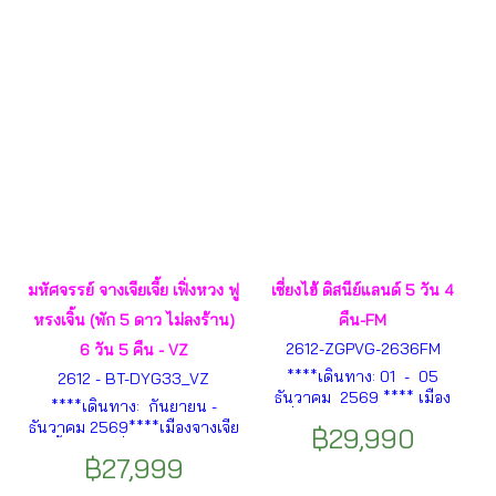
ความมั่งคั่ง - น้าตกจีเวล ฯลฯ
นานกิงลู่ – MINISO LAND ฯลฯ
มหัศจรรย์ จางเจียเจี้ย เฟิ่งหวง ฟู
เซี่ยงไฮ้ ดิสนีย์แลนด์ 5 วัน 4
หรงเจิ้น (พัก 5 ดาว ไม่ลงร้าน)
คืน-FM
2612-ZGPVG-2636FM
6 วัน 5 คืน - VZ
****เดินทาง: 01 - 05
2612 - BT-DYG33_VZ
ธันวาคม 2569 **** เมือง
****เดินทาง: กันยายน -
เซี่ยงไฮ้ – NORTH BUND
ธันวาคม 2569****เมืองจางเจีย
฿29,990
GREEN LAND – MANNER
เจี้ย -เมืองเฟิ่งหวง- ล่องเรือ
COFFEE – ต้นไม้ 1000 ต้น –
฿27,999
แม่น้ำถัวเจียง - สะพานสายรุ้ง -
WEST NANJING ROAD – เรือ
ถนนแผ่นหินโบราณ - เมืองฟูห