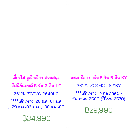
LOUIS VUITTON ฯลฯ
รงเจิ้น - ภูเขาเทียนเหมินซาน-
ถ้ำประตูสวรรค์ ฯลฯ
เซี่ยงไฮ้ จูเจียเจี่ยว สวนสนุก
แชงกรีล่า ย่าติง 6 วัน 5 คืน-KY
2612N-ZGKMG-2621KY
ดิสนีย์แลนด์ 5 วัน 3 คืน-HO
***เดินทาง: พฤษภาคม -
2612N-ZGPVG-2640HO
ธันวาคม 2569 (ปีใหม่ 2570)
****เดินทาง: 28 ธ.ค.-01 ม.ค.
*** เมืองคุนหมิง – นั่งรถไฟ
; 29 ธ.ค.-02 ม.ค. ; 30 ธ.ค.-03
฿29,990
ความเร็วสูงคุนหมิง-แชงกรีล่า –
ม.ค. 2570 **** เมืองเซี่ยงไฮ้ –
เมืองแชงกรี-ล่า – วัดซงจ้าน
฿34,990
เมืองโบราณจูเจียเจี่ยว – ล่องเรือ
หลิน – เมืองโบราณแชงกรีล่า
ชมเมืองโบราณ – หาดไว่ทาน –
ฯลฯ
ถนนนานกิงลู่ – POP MART –