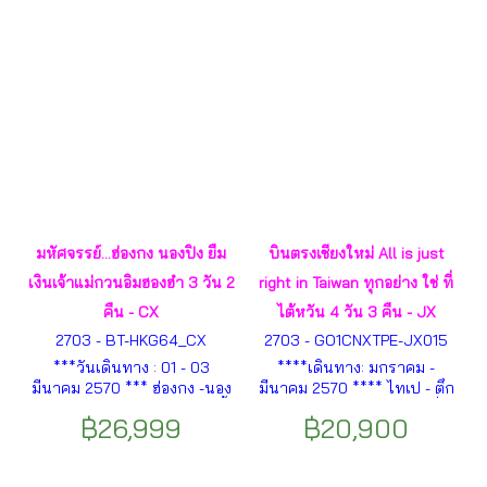
มรีพัสล์เบย์ ฯลฯ
มหัศจรรย์...ฮ่องกง นองปิง ยืม
บินตรงเชียงใหม่ All is just
เงินเจ้าแม่กวนอิมฮองฮำ 3 วัน 2
right in Taiwan ทุกอย่าง ใช่ ที่
คืน - CX
ไต้หวัน 4 วัน 3 คืน - JX
2703 - BT-HKG64_CX
2703 - GO1CNXTPE-JX015
***วันเดินทาง : 01 - 03
****เดินทาง: มกราคม -
มีนาคม 2570 *** ฮ่องกง -นอง
มีนาคม 2570 **** ไทเป - ตึก
ปิง - พระใหญ่เทียนถาน - ซิตี้
ไทเป 101- จงซาน – หนิงเซี่ย
฿26,999
฿20,900
เกตเอ้าเล็ท - วัดหลินฟ้า - วัด
-อนุสรณ์สถานเจียงไคเช็ค-ถนน
หม่านโม - วัดกวนไท - พิธีเปิด
หย่งคัง- วัดเสียไห่เฉิงหวง -ท่า
ท้องพระคลังเจ้าแม่กวนอิมฮอง
เรือต้าเต้าเฉิง - ตลาดซีเหมินติง