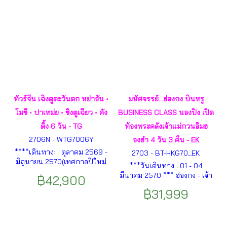
ทัวร์จีน เฉิงตูตะวันตก หย่าอัน •
มหัศจรรย์...ฮ่องกง บินหรู
โมซี • ปาเหม่ย • ซิงตูเฉียว • คัง
BUSINESS CLASS นองปิง เปิด
ติ้ง 6 วัน - TG
ท้องพระคลังเจ้าแม่กวนอิมฮ
2706N - WTG7006Y
องฮำ 4 วัน 3 คืน - EK
****เดินทาง: ตุลาคม 2569 -
2703 - BT-HKG70_EK
มิถุนายน 2570(เทศกาลปีใหม่
***วันเดินทาง : 01 - 04
และเทศกาลสงกรานต์)**** เฉิง
มีนาคม 2570 *** ฮ่องกง - เจ้า
฿42,900
ตู - หย่าอัน - อุทยานธารน้ำแข็ง
แม่กวนอิมรีพัสล์เบย์ - เจ้าแม่
พันปีไห่โหลวโกว - โม่ซี - อุทยา
฿31,999
ทับทิมทินหัว - วัดกวนไท - ม
นมู่เก๋อชั่ว - อุทยานหินปาเหม่ย
งก๊ก - พิธีเปิดท้องพระคลังเจ้าแม่
- ซินตูเฉียว - จุดชมวิวเขาเจ๋อโต
กวนอิมฮองฮำ - นั่งกระเช้านอง
ซาน - ถนนซอยกว้างซอยแคบ
ปิง - พระใหญ่เทียนถาน - วัด