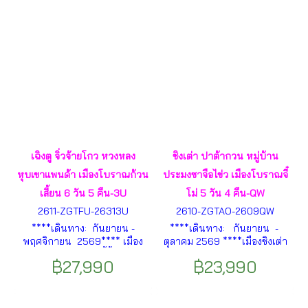
หอไข่มุก ฯลฯ
เฉิงตู จิ่วจ้ายโกว หวงหลง
ชิงเต่า ปาต้ากวน หมู่บ้าน
หุบเขาแพนด้า เมืองโบราณก้วน
ประมงซาจือไข่ว เมืองโบราณจี๋
เสี้ยน 6 วัน 5 คืน-3U
โม่ 5 วัน 4 คืน-QW
2611-ZGTFU-26313U
2610-ZGTAO-2609QW
****เดินทาง: กันยายน -
****เดินทาง: กันยายน -
พฤศจิกายน 2569**** เมือง
ตุลาคม 2569 ****เมืองชิงเต่า
เฉิงตู – ย่านตงเจียวจี้อี้ – นั่งรถ
– สะพานจ้านเฉียว – โบสถ์
฿27,990
฿23,990
ความเร็วสูงเฉิงตู-ซงพาน –
เซนต์ไมเคิล – ถนนวัฒนธรรม
เมืองโบราณซงพาน – เมืองจิ่ว
ต้าเปาเต่า – ถนนคนเดินพีฉ่าย
จ้ายโกว – อุทยานแห่งชาติจิ่วจ้า
หยวน – SILVER FISH STREET
ยโกว – ทะเลสาบแรด ฯลฯ
ฯลฯ