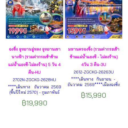
ฉงชิ่ง อุทยานอู่หลง อุทยานเขา
มหานครฉงชิ่ง (รวมค่ากระเช้า
นางฟ้า (รวมค่ากระเช้าข้าม
ข้ามแม่น้ำแยงซี - ไม่ลงร้าน)
แม่น้ำแยงซี-ไม่ลงร้าน) 5 วัน 4
4วัน 3 คืน-3U
2612-ZGCKG-26263U
คืน-HU
****เดินทาง: กันยายน -
2702N-ZGCKG-2628HU
ธันวาคม 2569****เมืองฉงชิ่ง
****เดินทาง: ธันวาคม 2569
– ชมรถไฟทะลุตึก – ไคว่ชิงโหล
(ขึ้นปีใหม่ 2570) - กุมภาพันธ์
฿15,990
– ย่านปาอีลู่ ตรีทฟู้ด – ถนนคน
2570**** เมืองอู่หลง – อุทยาน
เดินเจียฟางเป่ย – MINISO
฿19,990
หลุมบ่อฟ้าสะพานสวรรค์ – นั่ง
LAND – หงหยาต้ง ฯลฯ
ลิฟต์แก้ว – ระเบียงแก้วชมวิว –
โรงเตี๊ยมโบราณกลางหุบเขา –
อุทยานเขานางฟ้า – เมืองฉงชิ่ง
ฯลฯ