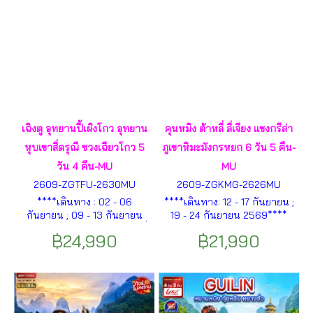
เฉิงตู อุทยานปี้เผิงโกว อุทยาน
คุนหมิง ต้าหลี่ ลี่เจียง แชงกรีล่า
หุบเขาสี่ดรุณี ซวงเฉียวโกว 5
ภูเขาหิมะมังกรหยก 6 วัน 5 คืน-
วัน 4 คืน-MU
MU
2609-ZGTFU-2630MU
2609-ZGKMG-2626MU
****เดินทาง : 02 - 06
****เดินทาง: 12 - 17 กันยายน ;
กันยายน ; 09 - 13 กันยายน
19 - 24 กันยายน 2569****
2569**** เขตอุทยานหุบเขาสี่
เมืองคุนหมิง – ตำหนักทองจิน
฿24,990
฿21,990
ดรุณี – อุทยานหุบเขาสี่ดรุณี –
เตี้ยน – สวนน้ำตกคุนหมิง –
หุบเขาซวงเฉียวโกว – อุทยานปี้
เมืองต้าหลี่ – วัดเจ้าแม่กวนอิม
เผิงโกว – ทะเลสาบราชามังกร
– เจดีย์สามองค์แห่งวัดฉงเซิ่น –
– น้ำตกไป่หลง – ทะเลสาบปัน
เมืองเก่าต้าหลี่ – เมืองแชงกรี-
หยาง – เมืองตูเจียงเอี้ยน ฯลฯ
ล่า ฯลฯ