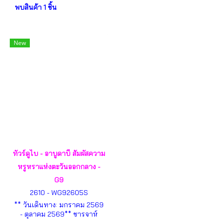
พบสินค้า 1 ชิ้น
New
ทัวร์ดูไบ - อาบูดาบี สัมผัสความ
หรูหราแห่งตะวันออกกลาง -
G9
2610 - WG92605S
** วันเดินทาง: มกราคม 2569
- ตุลาคม 2569** ชารจาห์