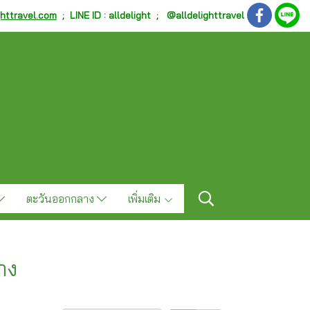
ghttravel.com
;
LINE ID : alldelight ; @alldelighttravel
ตะวันออกกลาง
เพิ่มเติม
าง