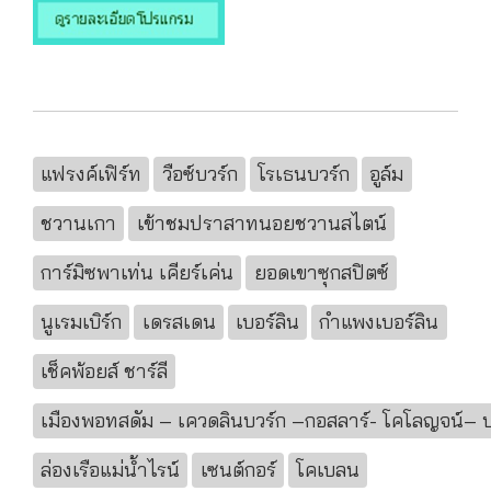
แฟรงค์เฟิร์ท
วือซ์บวร์ก
โรเธนบวร์ก
อูล์ม
ชวานเกา
เข้าชมปราสาทนอยชวานสไตน์
การ์มิซพาเท่น เคียร์เค่น
ยอดเขาซุกสปิตซ์
นูเรมเบิร์ก
เดรสเดน
เบอร์ลิน
กำแพงเบอร์ลิน
เช็คพ้อยส์ ชาร์ลี
เมืองพอทสดัม – เควดลินบวร์ก –กอสลาร์- โคโลญจน์– 
ล่องเรือแม่น้ำไรน์
เซนต์กอร์
โคเบลน