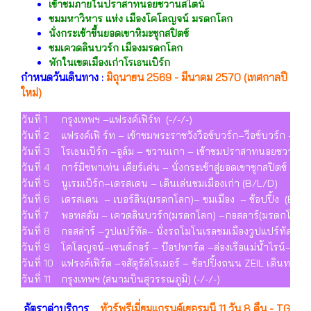
เข้าชมภายในปราสาทนอยชวานสไตน์
ชมมหาวิหาร แห่ง เมืองโคโลญจน์ มรดกโลก
นั่งกระเช้าขึ้นยอดเขาหิมะซุกสปิตซ์
ชมเควดลินบวร์ก เมืองมรดกโลก
พักในเขตเมืองเก่าโรเธนเบิร์ก
กำหนดวันเดินทาง :
มิถุนายน 2569 - มีนาคม 2570 (เทศกาลปี
ใหม่)
วันที่ 1
กรุงเทพฯ –แฟรงค์เฟิร์ท (-/-/-)
วันที่ 2
แฟรงค์เฟิ ร์ท – เข้าชมพระราชวังวือซ์บวร์ก–วือซ์บวร์ก – โร
วันที่ 3
โรเธนเบิร์ก –อูล์ม – ชวานเกา – เข้าชมปราสาทนอยชวานสไตน
วันที่ 4
การ์มิซพาเท่น เคียร์เค่น – นั่งกระเช้าสู่ยอดเขาซุกสปิตซ์ – ช
วันที่ 5
นูเรมเบิร์ก–เดรสเดน – เดินเล่นชมเมืองเก่า (B/L/D)
วันที่ 6
เดรสเดน – เบอร์ลิน(มรดกโลก)– ชมเมือง – ช้อปปิ้ง (B/L/
วันที่ 7
พอทสดัม – เควดลินบวร์ก(มรดกโลก) –กอสลาร์(มรดกโลก)
วันที่ 8
กอสล่าร์ –วูปแปร์ทัล– นั่งรถโมโนเรลชมเมืองวูปแปร์ทัล 
วันที่ 9
โคโลญจน์–เซนต์กอร์ – บ๊อปพาร์ด –ล่องเรือแม่น้ำไรน์– เซ
วันที่ 10
แฟรงค์เฟิร์ต –จสัตุรัสโรเมอร์ – ช้อปปิ้งถนน ZEIL เดินทางกล
วันที่ 11
กรุงเทพฯ (สนามบินสุวรรณภูมิ) (-/-/-)
อัตราค่าบริการ
ทัวร์พรีเมี่ยมแกรนด์เยอรมนี 11 วัน 8 คืน - TG