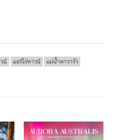
วน์
แอร์โร่ทาวน์
แม่น้ำคาวารัว