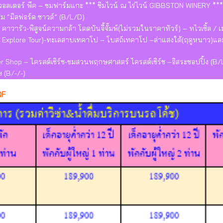
วอลเตอร์ พีค – ชมฟาร์มแกะ *** ชิมไวน์ ณ ไร่ไวน์ GIBBSTON WINERY **
ชม “มิลฟอร์ด ซาวด์” (B/L/D)
คาวารัว-พิสูจน์ความกล้า โดดบันจี้จั้มพ์(ไม่รวมในราคาทัวร์) – ทไวเซิ้ล / 
ier Explore Tour)-ทะเลสาบเทคาโป – โบสถ์เทคาโป –ล่าแสงใต้(ฤดูหนาว)และ
 Shop – ไครสต์เชิร์ช-ชมสวนพฤกษศาสตร์ ไครสต์เชิร์ช –อิสระชอปปิ้ง (B/
ฯ (B/-/-)
QF