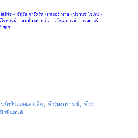
ชิร์ช – จัตุรัส คาธีดรัล -อาเธอร์ พาส - ฟรานซ์ โจเซฟ -
โร่ทาวน์ – แม่น้ำ คาวารัว – ควีนสทาวน์ – วอลเตอร์
้ ฯลฯ
ัวร์ทวีปออสเตรเลีย
ทัวร์สงกรานต์
ทัวร์
,
,
์นิวซีแลนด์