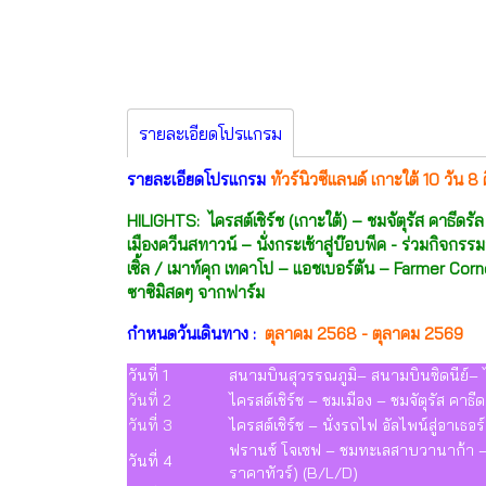
รายละเอียดโปรแกรม
รายละเอียดโปรแกรม
ทัวร์นิวซีแลนด์ เกาะใต้ 10 วัน 8
HILIGHTS: ไครสต์เชิร์ช (เกาะใต้) – ชมจัตุรัส คาธีดร
เมืองควีนสทาวน์ – นั่งกระเช้าสู่บ๊อบพีค - ร่วมกิจกรร
เซิ้ล / เมาท์คุก เทคาโป – แอชเบอร์ตัน – Farmer Cor
ซาซิมิสดๆ จากฟาร์ม
กำหนดวันเดินทาง :
ตุลาคม 2568 - ตุลาคม 2569
วันที่ 1
สนามบินสุวรรณภูมิ– สนามบินซิดนีย์– ไคร
วันที่ 2
ไครสต์เชิร์ช – ชมเมือง – ชมจัตุรัส คาธีด
วันที่ 3
ไครสต์เชิร์ช – นั่งรถไฟ อัลไพน์สู่อาเ
ฟรานซ์ โจเซฟ – ชมทะเลสาบวานาก้า – เ
วันที่ 4
ราคาทัวร์) (B/L/D)