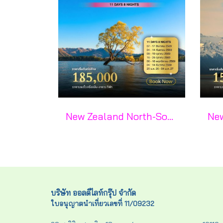
New Zealand North-South 11 วัน 8 คืน-CX
บริษัท ออลดีไลท์กรุ๊ป จำกัด
ใบอนุญาตนำเที่ยวเลขที่ 11/09232