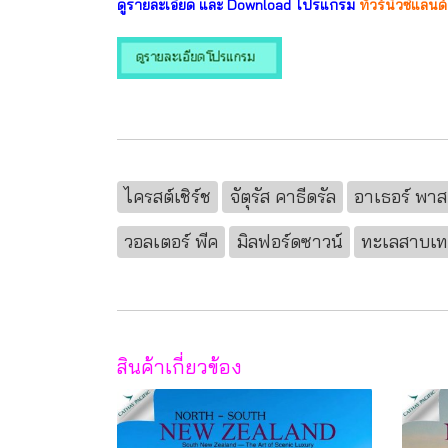
ดูรายละเอียด และ Download โปรแกรม
ทัวร์นิวซีแลนด์
ไครสต์เชิร์ช
จัตุรัส คาธีดรัล
อาเธอร์ พาส
วอลเตอร์ พีค
มิลฟอร์ดซาวน์
ทะเลสาบเ
สินค้าเกี่ยวข้อง