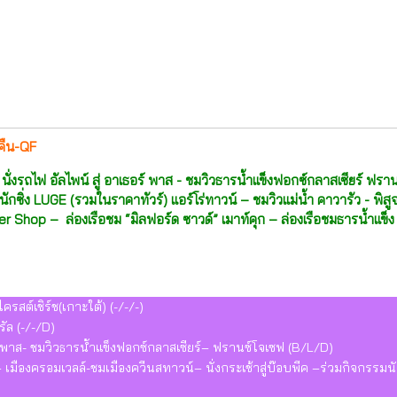
 คืน-QF
ัล นั่งรถไฟ อัลไพน์ สู่ อาเธอร์ พาส - ชมวิวธารน้ำแข็งฟอกซ์กลาสเซียร์ 
มนักซิ่ง LUGE (รวมในราคาทัวร์) แอร์โร่ทาวน์ – ชมวิวแม่น้ำ คาวารัว - พิส
ner Shop – ล่องเรือชม “มิลฟอร์ด ซาวด์” เมาท์คุก – ล่องเรือชมธารน้ำแข็
สต์เชิร์ช(เกาะใต้) (-/-/-)
รัล (-/-/D)
ธอร์พาส- ชมวิวธารน้ำแข็งฟอกซ์กลาสเซียร์– ฟรานซ์โจเซฟ (B/L/D)
มืองครอมเวลล์-ชมเมืองควีนสทาวน์– นั่งกระเช้าสู่บ๊อบพีค –ร่วมกิจกรรมน