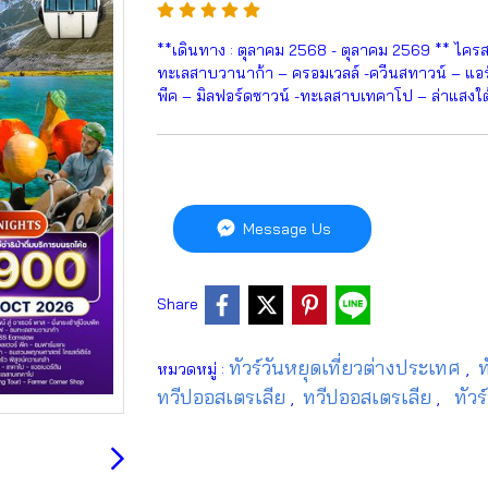
**เดินทาง : ตุลาคม 2568 - ตุลาคม 2569 ** ไครสต์เ
ทะเลสาบวานาก้า – ครอมเวลล์ -ควีนสทาวน์ – แอร์
พีค – มิลฟอร์ดซาวน์ -ทะเลสาบเทคาโป – ล่าแสงใต
Message Us
Share
ทัวร์วันหยุดเที่ยวต่างประเทศ
ท
หมวดหมู่ :
,
ทวีปออสเตรเลีย
ทวีปออสเตรเลีย
ทัวร
,
,