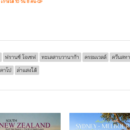
 เกาะใต้ 10 วัน 8 คืน-QF
ฟรานซ์ โจเซฟ
ทะเลสาบวานาก้า
ครอมเวลล์
ควีนสทา
ทคาโป
ล่าแสงใต้