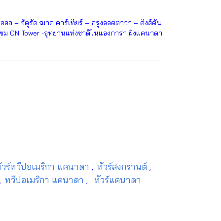
 – จัตุรัส ฌาค คาร์เทียร์ – กรุงออตตาวา – คิงส์ตัน
้นชม CN Tower -อุทยานแห่งชาติไนแองการ่า ฝั่งแคนาดา
ัวร์ทวีปอเมริกา แคนาดา
ทัวร์สงกรานต์
,
,
ทวีปอเมริกา แคนาดา
ทัวร์แคนาดา
,
,