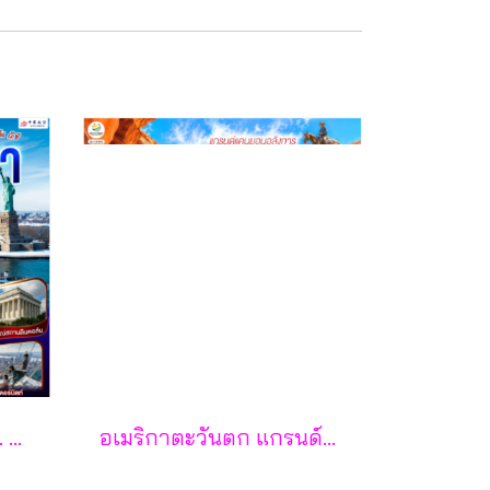
ปีใหม่นี้ไม่อยากอยู่ไทย... อยากไปเปิดใจที่ อเมริกาตะวันออก (นิวยอร์ก นิวเจอร์ซีย์ เพนซิลเวเนีย วอชิงตัน ดี.ซี.) 10 วัน 7 คืน - CI
อเมริกาตะวันตก แกรนด์แคนยอนอลังการ ลาสเวกัสตระการตา ดิสนีย์แลนด์เต็มวัน (แอริโซนา ยูทาห์ เนวาดา แคลิฟอร์เนีย) 11 วัน 8 คืน - CI