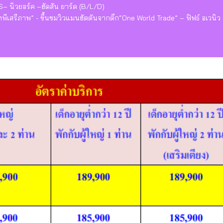
 นิวยอร์ค –ฮัดสัน ยาร์ด (B/L/D)
ม “เทพีเสรีภาพ” - ขึ้นชมวิวแมนฮัตตันจากตึก“One World Trade” – ฟิฟธ์ อเวน
)