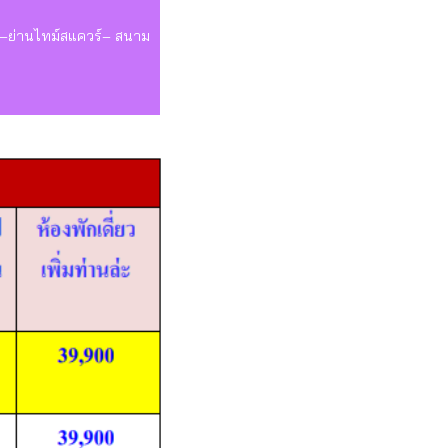
ิว –ย่านไทม์สแควร์– สนาม