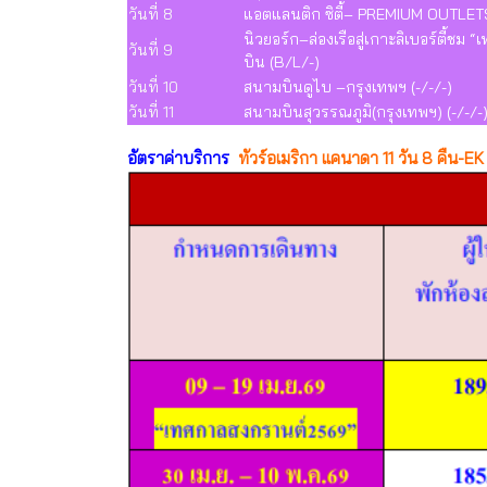
วันที่ 8
แอตแลนติก ซิตี้– PREMIUM OUTLETS–
นิวยอร์ก–ล่องเรือสู่เกาะลิเบอร์ตี้ช
วันที่ 9
บิน (B/L/-)
วันที่ 10
สนามบินดูไบ –กรุงเทพฯ (-/-/-)
วันที่ 11
สนามบินสุวรรณภูมิ(กรุงเทพฯ) (-/-/-
อัตราค่าบริการ
ทัวร์อเมริกา แคนาดา 11 วัน 8 คืน-EK