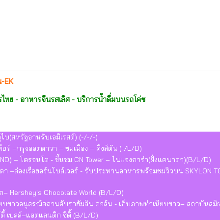
ืน-EK
ย - อาหารจีนรสเลิศ - บริการน้ำดื่มบนรถโค่ช
บ(สหรัฐอาหรับเอมิเรสต์) (-/-/-)
ียร์ –กรุงออตตาวา – ชมเมือง – คิงส์ตัน (-/L/D)
SLAND) – โตรอนโต - ขึ้นชม CN Tower – ไนแองการ่า(ฝั่งแคนาดา)(B/L/D)
าดา –ล่องเรือฮอร์นโบล์เวอร์ - รับประทานอาหารพร้อมชมวิวบน SKYLON 
ิร์ก– Hershey's Chocolate World (B/L/D)
ำเนียบขาวอนุสรณ์สถานอับราฮัมลิน คอล์น - เก็บภาพทำเนียบขาว– สถาบันสมิ
์ตี้ เบลล์–แอตแลนติก ซิติ้ (B/L/D)