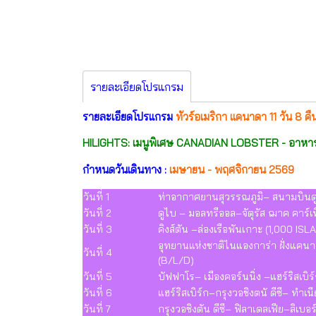
รายละเอียดโปรแกรม
รายละเอียดโปรแกรม
ทัวร์อเมริกา แคนาดา 11 วัน 8 ค
HILIGHTS: เมนูพิเศษ CANADIAN LOBSTER - อาหารไท
กำหนดวันเดินทาง :
เมษายน - พฤศจิกายน 2569
วันที่ 1
ท่าอากาศยานสุวรรณภูมิ– สนามบินดูไ
วันที่ 2
ดูไบ – มอลทรีออล–จัตุรัส ฌาค คาร์เท
วันที่ 3
คิงส์ตัน –ล่องเรือพันเกาะ (1,000 I
อุทยานแห่งชาติไนแองการ่า ฝั่งแคน
วันที่ 4
(B/L/D)
วันที่ 5
บัฟฟาโร– เมืองคอร์นนิ่ง –แฮร์ริสเบ
วันที่ 6
แฮร์ริสเบิร์ก–กรุงวอชิงตนั ดีซี– ท
วันที่ 7
กรุงวอชิงตัน ดีซี– ฟิลาเดลเฟีย–ลิเบอร