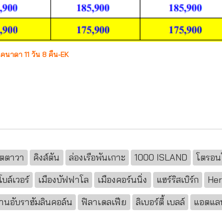
แคนาดา 11 วัน 8 คืน-EK
อตตาวา
คิงส์ตัน
ล่องเรือพันเกาะ
1000 ISLAND
โตรอน
โบล์เวอร์
เมืองบัฟฟาโล
เมืองคอร์นนิ่ง
แฮร์ริสเบิร์ก
Her
านอับราฮัมลินคอล์น
ฟิลาเดลเฟีย
ลิเบอร์ตี้ เบลล์
แอตแลนต