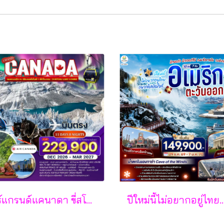
ทัวร์แกรนด์แคนาดา ขี่สโนว์โมบิล นั่งเลื่อนสุนัขฮัสกี้ และล่าแสงเหนือ 11วัน 8คืน - AC