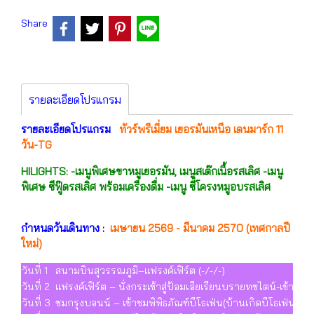
Share
รายละเอียดโปรแกรม
รายละเอียดโปรแกรม
ทัวร์พรีเมี่ยม เยอรมันเหนือ เดนมาร์ก 11
วัน-TG
HILIGHTS: -เมนูพิเศษขาหมูเยอรมัน, เมนูสเต๊กเนื้อรสเลิศ -เมนู
พิเศษ ซีฟู๊ดรสเลิศ พร้อมเครื่องดื่ม -เมนู ซี่โครงหมูอบรสเลิศ
กำหนดวันเดินทาง :
เมษายน 2569 - มีนาคม 2570 (เทศกาลปี
ใหม่)
วันที่ 1
สนามบินสุวรรณภูมิ–แฟรงค์เฟิร์ต (-/-/-)
วันที่ 2
แฟรงค์เฟิร์ต – นั่งกระเช้าสู่ป้อมเอียเรียนบรายทชไตน์-เข้าชม
วันที่ 3
ชมกรุงบอนน์ – เข้าชมพิพิธภัณฑ์บีโธเฟ่น(บ้านเกิดบีโธเฟ่น)-น