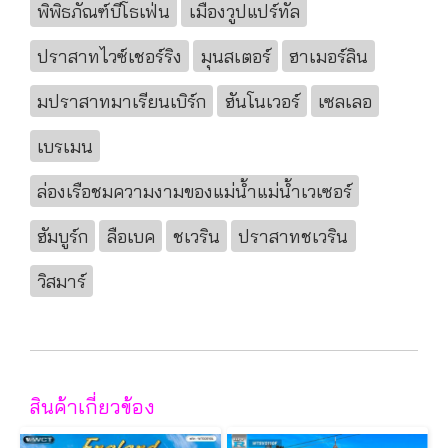
พิพิธภัณฑ์บีโธเฟ่น
เมืองวูปแปร์ทัล
ปราสาทไวซ์เชอร์ริง
มุนสเตอร์
ฮาเมอร์ลิน
มปราสาทมาเรียนเบิร์ก
ฮันโนเวอร์
เซลเลอ
เบรเมน
ล่องเรือชมความงามของแม่น้ำแม่น้ำเวเซอร์
ฮัมบูร์ก
ลือเบค
ชเวริน
ปราสาทชเวริน
วิสมาร์
สินค้าเกี่ยวข้อง