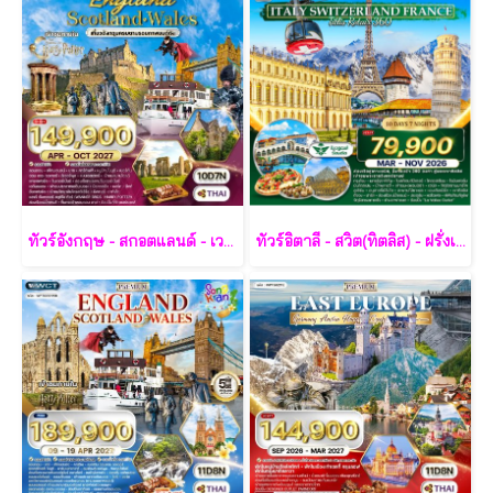
ทัวร์อังกฤษ - สกอตแลนด์ - เวลส์ 10 วัน - TG
ทัวร์อิตาลี - สวิต(ทิตลิส) - ฝรั่งเศส 10 วัน -SV