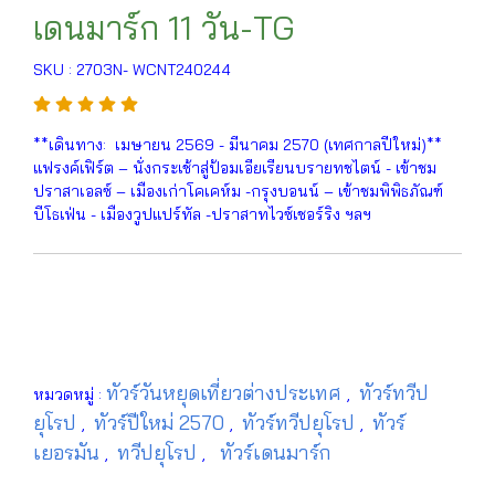
เดนมาร์ก 11 วัน-TG
SKU : 2703N- WCNT240244
**เดินทาง: เมษายน 2569 - มีนาคม 2570 (เทศกาลปีใหม่)**
แฟรงค์เฟิร์ต – นั่งกระเช้าสู่ป้อมเอียเรียนบรายทชไตน์ - เข้าชม
ปราสาเอลซ์ – เมืองเก่าโคเคห์ม -กรุงบอนน์ – เข้าชมพิพิธภัณฑ์
บีโธเฟ่น - เมืองวูปแปร์ทัล -ปราสาทไวซ์เชอร์ริง ฯลฯ
ทัวร์วันหยุดเที่ยวต่างประเทศ
ทัวร์ทวีป
หมวดหมู่ :
,
ยุโรป
ทัวร์ปีใหม่ 2570
ทัวร์ทวีปยุโรป
ทัวร์
,
,
,
เยอรมัน
ทวีปยุโรป
ทัวร์เดนมาร์ก
,
,