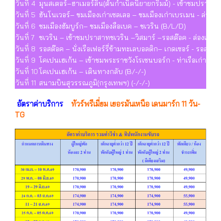
วันที่ 4
มุนสเตอร์–ฮาเมอร์ลิน(ต้นกำเนิดนิยายกริมม์) - เข้าชมปราสาท
วันที่ 5
ฮันโนเวอร์– ชมเมืองเก่าเซลเลอ – ชมเมืองเก่าเบรเมน - ล่องเ
วันที่ 6
ชมเมืองฮัมบูร์ก– ชมเมืองลือเบค – ชเวริน (B/L/D)
วันที่ 7
ชเวริน – เข้าชมปราสาทชเวริน –วิสมาร์ –รอสต๊อค - ล่องเรือแม
วันที่ 8
รอสต๊อค – นั่งเรือเฟอร์รี่ข้ามทะเลบอลติก– เกดเซอร์ - รอสไ
วันที่ 9
โคเปนเฮเก้น – เข้าชมพระราชวังโรเซนบอร์ก - ท่าเรือเก่า(N
วันที่ 10
โคเปนเฮเก้น – เดินทางกลับ (B/-/-)
วันที่ 11
สนามบินสุวรรณภูมิ(กรุงเทพฯ) (-/-/-)
อัตราค่าบริการ
ทัวร์พรีเมี่ยม เยอรมันเหนือ เดนมาร์ก 11 วัน-
TG