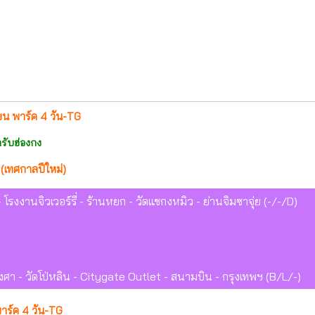
ี่ยน พาร์ค 4 วัน-TG
ำรับฮ่องกง
เทศกาลปีใหม่)
- โรงงานจิวเวอร์รี่ - ร้านหยก - วัดแชกงหมิว - ย่านจิมซาจุ่ย (-/-/D)
งศา - วัดโป่หลิน - Citygate Outlet - สนามบิน - กรุงเทพฯ (B/L/-)
 พาร์ค 4 วัน-TG