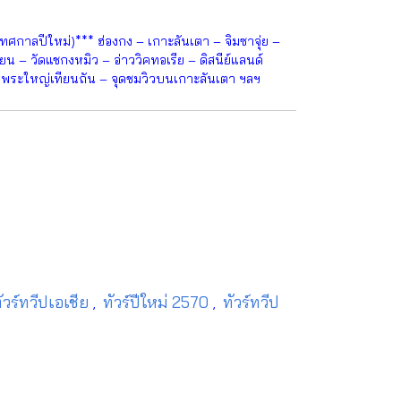
ศกาลปีใหม่)*** ฮ่องกง – เกาะลันเตา – จิมซาจุ่ย –
ซียน – วัดแชกงหมิว – อ่าววิคทอเรีย – ดิสนีย์แลนด์
– พระใหญ่เทียนถัน – จุดชมวิวบนเกาะลันเตา ฯลฯ
ัวร์ทวีปเอเชีย
ทัวร์ปีใหม่ 2570
ทัวร์ทวีป
,
,