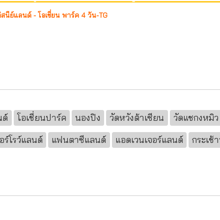
ิสนีย์แลนด์ - โอเชี่ยน พาร์ค 4 วัน-TG
นด์
โอเชี่ยนปาร์ค
นองปิง
วัดหวังต้าเซียน
วัดแชกงหมิว
อร์โรว์แลนด์
แฟนตาซีแลนด์
แอดเวนเจอร์แลนด์
กระเช้