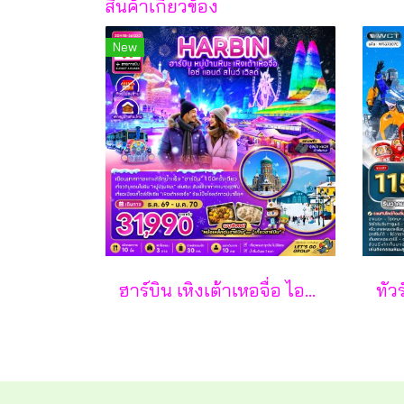
สินค้าเกี่ยวข้อง
New
ฮาร์บิน เหิงเต้าเหอจื่อ ไอซ์ แอนด์ สโนว์ เวิล์ด 7 วัน 5 คืน-XJ