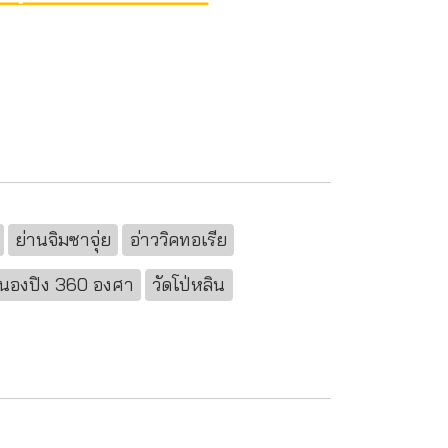
ย่านจิมซาจุ่ย
อ่าววิคทอเรีย
านองปิง 360 องศา
วัดโป่หลิน