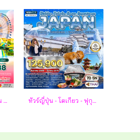
ซุปตาร์... เติมรักให้หวาน กลางเกาะฟูก๊วก 3 วัน 2 คืน - VZ
ทัวร์ญี่ปุ่น - โตเกียว - ฟุกุชิมะ - ยามากะตะ - เซนได 7 วัน - TG