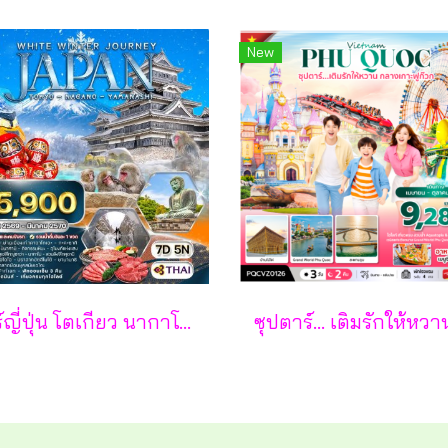
New
ทัวร์ญี่ปุ่น โตเกียว นากาโน่ ยามานาชิ 7 วัน - TG