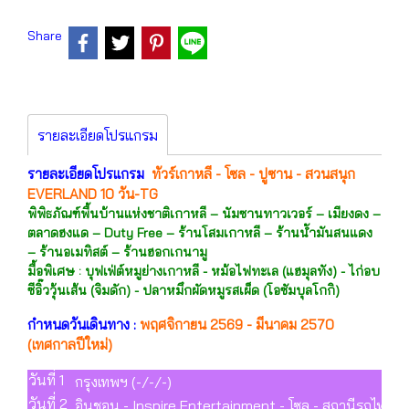
Share
รายละเอียดโปรแกรม
รายละเอียดโปรแกรม
ทัวร์เกาหลี - โซล - ปูซาน - สวนสนุก
EVERLAND 10 วัน-TG
พิพิธภัณฑ์พื้นบ้านแห่งชาติเกาหลี – นัมซานทาวเวอร์ – เมียงดง –
ตลาดฮงแด – Duty Free – ร้านโสมเกาหลี – ร้านน้ำมันสนแดง
– ร้านอเมทิสต์ – ร้านฮอกเกนามู
มื้อพิเศษ : บุฟเฟ่ต์หมูย่างเกาหลี - หม้อไฟทะเล (แฮมุลทัง) - ไก่อบ
ซีอิ๊ววุ้นเส้น (จิมดัก) - ปลาหมึกผัดหมูรสเผ็ด (โอซัมบุลโกกิ)
กำหนดวันเดินทาง :
พฤศจิกายน 2569 - มีนาคม 2570
(เทศกาลปีใหม่)
วันที่ 1
กรุงเทพฯ (-/-/-)
วันที่ 2
อินชอน - Inspire Entertainment - โซล - สถานีรถไฟ KT