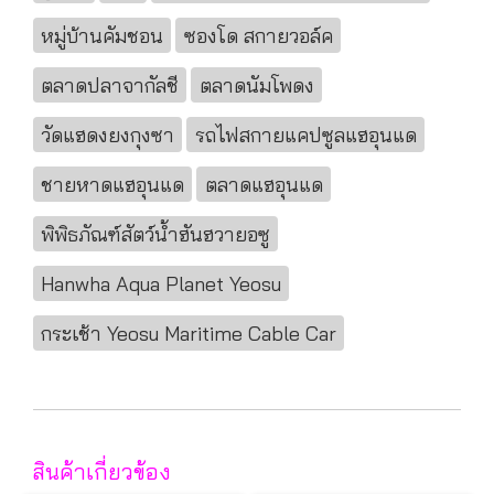
หมู่บ้านคัมชอน
ซองโด สกายวอล์ค
ตลาดปลาจากัลชี
ตลาดนัมโพดง
วัดแฮดงยงกุงซา
รถไฟสกายแคปซูลแฮอุนแด
ชายหาดแฮอุนแด
ตลาดแฮอุนแด
พิพิธภัณฑ์สัตว์น้ำฮันฮวายอซู
Hanwha Aqua Planet Yeosu
กระเช้า Yeosu Maritime Cable Car
สินค้าเกี่ยวข้อง