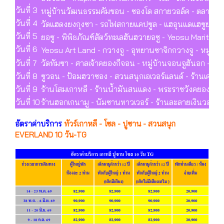
วันที่ 3
หมู่บ้านวัฒนธรรมคัมชอน - ซองโด สกายวอล์ค - ตลาดปลา
วันที่ 4
วัดแฮดงยงกุงซา - รถไฟสกายแคปซูล - แฮอุนแดแฮซูยกจัง
วันที่ 5
ยอซู - พิพิธภัณฑ์สัตว์ทะเลฮันฮวายอซู - Yeosu Maritim
วันที่ 6
Yeosu Art Land - กวางจู - อุทยานซาจิกกวางจู - หมู่บ้า
วันที่ 7
วัดทัมซา - ศาลเจ้าคยองกีจอน - หมู่บ้านจอนจูฮันอก - ยง
วันที่ 8
ซูวอน - ป้อมฮวาซอง - สวนสนุกเอเวอร์แลนด์ - ร้านเครื่
วันที่ 9
ร้านโสมเกาหลี - ร้านน้ำมันสนแดง - พระราชวังคยองบกกุง 
วันที่ 10
ร้านฮอกเกนามู - นัมซานทาวเวอร์ - ร้านละลายเงินวอน -
อัตราค่าบริการ
ทัวร์เกาหลี - โซล - ปูซาน - สวนสนุก
EVERLAND 10 วัน-TG