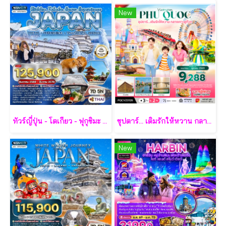
New
ทัวร์ญี่ปุ่น - โตเกียว - ฟุกุชิมะ - ยามากะตะ - เซนได 7 วัน - TG
ซุปตาร์... เติมรักให้หวาน กลางเกาะฟูก๊วก 3 วัน 2 คืน - VZ
New