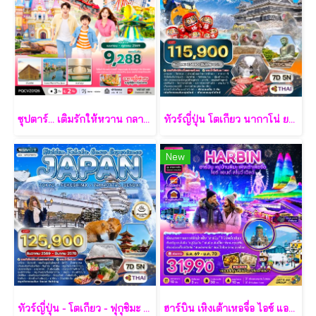
ซุปตาร์... เติมรักให้หวาน กลางเกาะฟูก๊วก 3 วัน 2 คืน - VZ
ทัวร์ญี่ปุ่น โตเกียว นากาโน่ ยามานาชิ 7 วัน - TG
New
ทัวร์ญี่ปุ่น - โตเกียว - ฟุกุชิมะ - ยามากะตะ - เซนได 7 วัน - TG
ฮาร์บิน เหิงเต้าเหอจื่อ ไอซ์ แอนด์ สโนว์ เวิล์ด 7 วัน 5 คืน-XJ