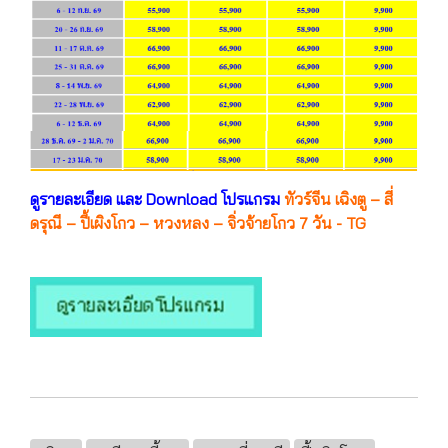
ดูรายละเอียด และ Download โปรแกรม
ทัวร์จีน เฉิงตู – สี่
ดรุณี – ปี้เผิงโกว – หวงหลง – จิ่วจ้ายโกว 7 วัน - TG