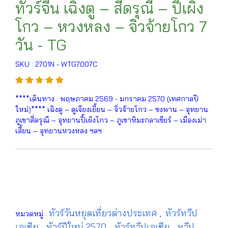
ทัวร์จีน เฉิงตู – สี่ดรุณี – ปี้เผิง
โกว – หวงหลง – จิ่วจ้ายโกว 7
วัน - TG
SKU : 2701N - WTG7007C
****เดินทาง : พฤษภาคม 2569 - มกราคม 2570 (เทศกาลปี
ใหม่)**** เฉิงตู – ตูเจียงเยี้ยน – จิ่วจ้ายโกว – ซงพาน – อุทยาน
ภูเขาสี่ดรุณี – อุทยานปี้เผิงโกว – ภูเขาหิมะกลาเซียร์ – เมืองเม่า
เสี้ยน – อุทยานหวงหลง ฯลฯ
ทัวร์วันหยุดเที่ยวต่างประเทศ
ทัวร์ทวีป
หมวดหมู่ :
,
เอเชีย
ทัวร์ปีใหม่ 2570
ทัวร์ทวีปเอเชีย
ทวีป
,
,
,