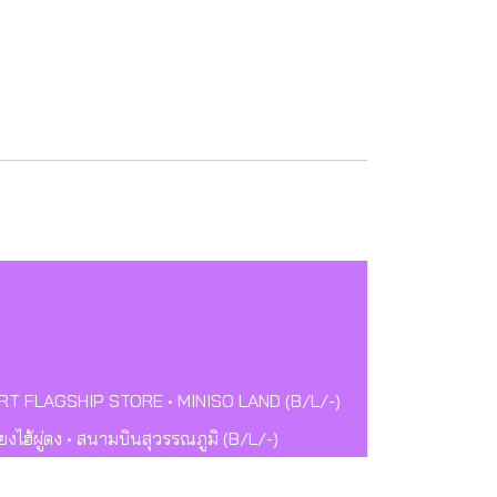
OPMART FLAGSHIP STORE • MINISO LAND (B/L/-)
ยงไฮ้ผู่ตง • สนามบินสุวรรณภูมิ (B/L/-)