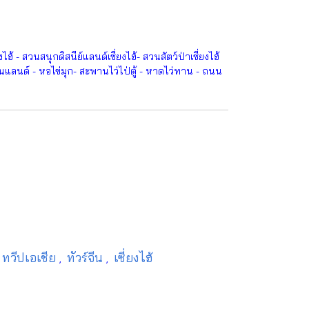
 - สวนสนุกดิสนีย์แลนด์เซี่ยงไฮ้- สวนสัตว์ป่าเซี่ยงไฮ้
รีนแลนด์ - หอไข่มุก- สะพานไว่ไป่ตู้ - หาดไว่ทาน - ถนน
ทวีปเอเชีย
ทัวร์จีน
เซี่ยงไฮ้
,
,