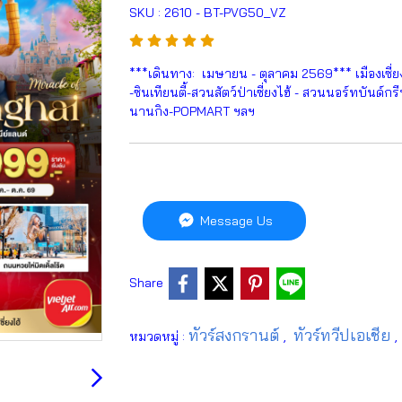
SKU : 2610 - BT-PVG50_VZ
***เดินทาง: เมษายน - ตุลาคม 2569*** เมืองเซี่ยงไฮ้
-ซินเทียนตี้-สวนสัตว์ป่าเซี่ยงไฮ้ - สวนนอร์ทบันด์ก
นานกิง-POPMART ฯลฯ
Message Us
Share
ทัวร์สงกรานต์
ทัวร์ทวีปเอเชีย
หมวดหมู่ :
,
,