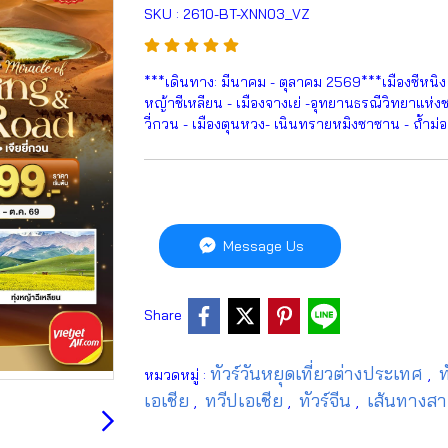
SKU : 2610-BT-XNN03_VZ
***เดินทาง: มีนาคม - ตุลาคม 2569***เมืองซีหนิง - วั
หญ้าชีเหลียน - เมืองจางเย่ -อุทยานธรณีวิทยาแห่งชาติ
วี่กวน - เมืองตุนหวง- เนินทรายหมิงซาซาน - ถ้ำม
Message Us
Share
ทัวร์วันหยุดเที่ยวต่างประเทศ
ท
หมวดหมู่ :
,
เอเชีย
ทวีปเอเชีย
ทัวร์จีน
เส้นทางส
,
,
,