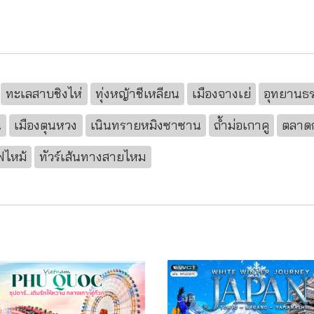
ทะเลสาบชิงไห่
ทุ่งหญ้าชีเหลียน
เมืองจางเย่
อุทยานธร
น
เมืองตุนหวง
เนินทรายหมิงซาซาน
ถ้ำม่อเกาคู
ตลาด
ไฟไหม้
ทัวร์เส้นทางสายไหม