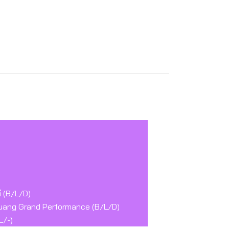
ิ (B/L/D)
 Dunhuang Grand Performance (B/L/D)
L/-)