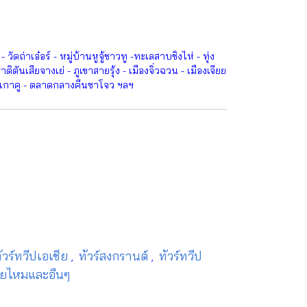
ดถ่าเอ๋อร์ - หมู่บ้านหูจู้ชาวทู -ทะเลสาบชิงไห่ - ทุ่ง
ตันเสียจางเย่ - ภูเขาสายรุ้ง - เมืองจิ่วฉวน - เมืองเจียย
่อเกาคู - ตลาดกลางคืนซาโจว ฯลฯ
ัวร์ทวีปเอเชีย
ทัวร์สงกรานต์
ทัวร์ทวีป
,
,
ายไหมและอืนๆ