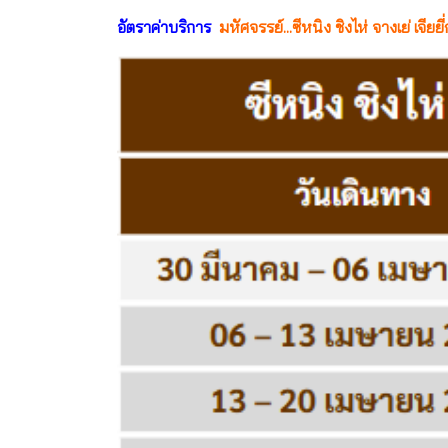
อัตราค่าบริการ
มหัศจรรย์...ซีหนิง ชิงไห่ จางเย่ เจี