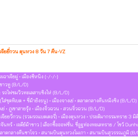
่ เจียยี่กวน ตุนหวง 8 วัน 7 คืน-VZ
าเจียผู่ • เมืองซีหนิง (-/-/-)
จู้ชาวทู (B/L/D)
ิม: รถไฟชมวิวทะเลสาบชิงไห่ (B/L/D)
์ (ใส่ชุดทิเบต + ขี่ม้ายิงธนู) • เมืองจางเย่ • ตลาดกลางคืนหมิงชิง (B/L/D)
่ • ภูเขาสายรุ้ง • เมืองจิ่วฉวน • สวนจิ่วฉวน (B/L/D)
านเจียยวี่กวน (รวมรถแบตเตอรี่) • เมืองตุนหวง • ประติมากรรมทราย 3 มิต
นทร์ • เจดีย์ม้าขาว | เลือกซื้อออฟชั่น: ขี่อูฐท่องทะเลทราย / โชว์
• ตลาดกลางคืนซาโจว • สนามบินตุนหวงโมเกา • สนามบินสุวรรณภูมิ (B/