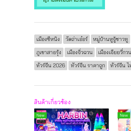
เมืองซีหนิง
วัดถ่าเอ๋อร์
หมู่บ้านหูจู้ชาวทู
ภูเขาสายรุ้ง
เมืองจิ่วฉวน
เมืองเจียยวี่กว
ทัวร์จีน 2026
ทัวร์จีน ราคาถูก
ทัวร์จีน 
สินค้าเกี่ยวข้อง
New
New