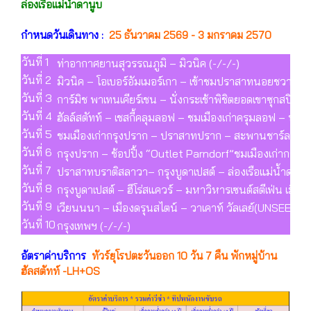
ล่องเรือแม่น้ำดานูบ
กำหนดวันเดินทาง :
25 ธันวาคม 2569 - 3 มกราคม 2570
วันที่ 1
ท่าอากาศยานสุวรรณภูมิ – มิวนิค (-/-/-)
วันที่ 2
มิวนิค – โอเบอร์อัมเมอร์เกา – เข้าชมปราสาทนอยชวานสไต
วันที่ 3
การ์มิช พาเทนเคียร์เชน – นั่งกระเช้าพิชิตยอดเขาซุกสปิตเ
วันที่ 4
ฮัลล์สตัทท์ – เชสกี้คลุมลอฟ – ชมเมืองเก่าครุมลอฟ – ปรา
วันที่ 5
ชมเมืองเก่ากรุงปราก – ปราสาทปราก – สะพานชาร์ลส์ หอ
วันที่ 6
กรุงปราก – ช้อปปิ้ง “Outlet Parndorf”ชมเมืองเก่ากรุง
วันที่ 7
ปราสาทบราติสลาวา– กรุงบูดาเปสต์ – ล่องเรือแม่น้ำดานูบ 
วันที่ 8
กรุงบูดาเปสต์ – ฮีโร่สแควร์ – มหาวิหารเซนต์สตีเฟ่น เมือ
วันที่ 9
เวียนนนา – เมืองดรุนสไตน์ – วาเคาท์ วัลเลย์(UNSEEN) เ
วันที่ 10
กรุงเทพฯ (-/-/-)
อัตราค่าบริการ
ทัวร์ยุโรปตะวันออก 10 วัน 7 คืน พักหมู่บ้าน
ฮัลสตัทท์ -LH+OS