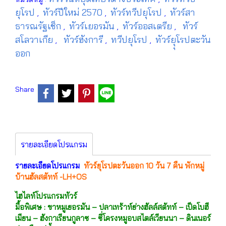
ยุโรป
ทัวร์ปีใหม่ 2570
ทัวร์ทวีปยุโรป
ทัวร์สา
,
,
,
ธารณรัฐเช็ก
ทัวร์เยอรมัน
ทัวร์ออสเตรีย
ทัวร์
,
,
,
สโลวาเกีย
ทัวร์ฮังการี
ทวีปยุโรป
ทัวร์ยุุโรปตะวัน
,
,
,
ออก
Share
รายละเอียดโปรแกรม
รายละเอียดโปรแกรม
ทัวร์ยุโรปตะวันออก 10 วัน 7 คืน พักหมู่
บ้านฮัลสตัทท์ -LH+OS
ไฮไลท์โปรแกรมทัวร์
มื้อพิเศษ : ขาหมูเยอรมัน – ปลาเทร้าท์ย่างฮัลล์สตัทท์ – เป็ดโบฮี
เมียน – ฮังกาเรียนกูลาซ – ซี่โครงหมูอบสไตล์เวียนนา – ดินเนอร์