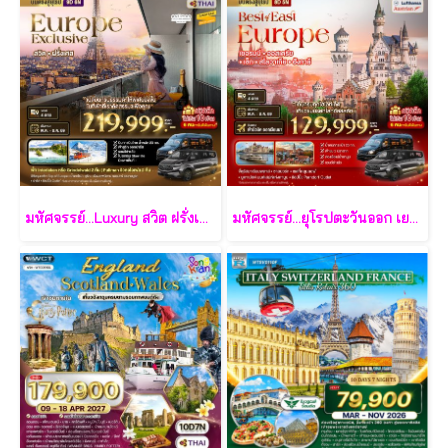
มหัศจรรย์...Luxury สวิต ฝรั่งเศส นอนหรู ระเบียงวิวหอไอเฟล 2 คืน กรุ๊ป 10 ท่าน 9 วัน 6 คืน - TG
มหัศจรรย์...ยุโรปตะวันออก เยอรมัน ออสเตรีย เช็ค สโลวาเกีย ฮังการี กรุ๊ป 10 ท่าน 8 วัน 5 คืน - LH/OS