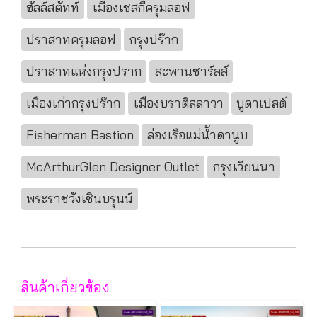
ฮัลล์สตัทท์
เมืองเชสกี้ครุมลอฟ
ปราสาทครุมลอฟ
กรุงปร๊าก
ปราสาทแห่งกรุงปราก
สะพานชาร์ลส์
เมืองเก่ากรุงปร๊าก
เมืองบราติสลาวา
บูดาเปสต์
Fisherman Bastion
ล่องเรือแม่น้ำดานูบ
McArthurGlen Designer Outlet
กรุงเวียนนา
พระราชวังเชินบรุนน์
สินค้าเกี่ยวข้อง