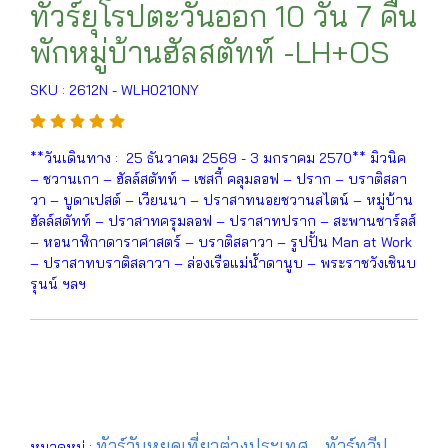
ทัวร์ยุโรปตะวันออก 10 วัน 7 คืน
พักหมู่บ้านฮัลสตัทท์ -LH+OS
SKU : 2612N - WLH0210NY
**วันเดินทาง : 25 ธันวาคม 2569 - 3 มกราคม 2570** มิวนิค
– ชวานเกา – ฮัลล์สตัทท์ – เชสกี้ คลุมลอฟ – ปราก – บราติสลา
วา – บูดาเปสต์ – เวียนนา – ปราสาทนอยชวานสไตน์ – หมู่บ้าน
ฮัลล์สตัทท์ – ปราสาทครุมลอฟ – ปราสาทปราก – สะพานชาร์ลส์
– หอนาฬิกาดาราศาสตร์ – บราติสลาวา – รูปปั้น Man at Work
– ปราสาทบราติสลาวา – ล่องเรือแม่น้ำดานูบ – พระราชวังเชินบ
รุนน์ ฯลฯ
ทัวร์วันหยุดเที่ยวต่างประเทศ
ทัวร์ทวีป
หมวดหมู่ :
,