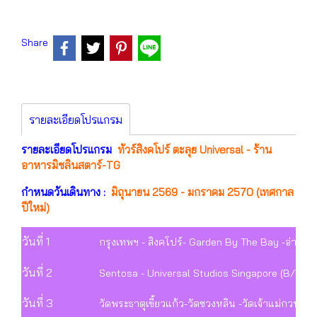
Share
รายละเอียดโปรแกรม
รายละเอียดโปรแกรม
ทัวร์สิงคโปร์ ตะลุย Universal - ร้าน
อาหารมิชลินสตาร์-TG
กำหนดวันเดินทาง :
มิถุนายน 2569 - มกราคม 2570 (เทศกาล
ปีใหม่)
วันที่ 1
กรุงเทพฯ - สิงคโปร์- Garden By The Bay -อ่าวมารี
วันที่ 2
Sentosa - Universal Studios Singapore (B/L/D)
วันที่ 3
วัดพระธาตุเขี้ยวแก้ว-วัดซวงหลิน -วัดเจ้าแม่กวนอิม