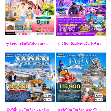
ซุปตาร์... เติมรักให้หวาน กลางเกาะฟูก๊วก 3 วัน 2 คืน - VZ
ฮาร์บิน เหิงเต้าเหอจื่อ ไอซ์ แอนด์ สโนว์ เวิล์ด 7 วัน 5 คืน-XJ
ทัวร์ญี่ปุ่น - โตเกียว - ฟุกุชิมะ - ยามากะตะ - เซนได 7 วัน - TG
ทัวร์ญี่ปุ่น โตเกียว นากาโน่ ยามานาชิ 7 วัน - TG