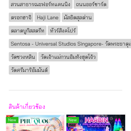
สวนสาธารณะฟอร์ทแคนนิง
ถนนออร์ชาร์ด
ตรอกฮาจิ
Haji Lane
มัสยิดสุลต่าน
ตลาดบูกิสสตรีท
ทัวร์สิงคโปร์
Sentosa - Universal Studios Singapore- วัดพระธาตุเข
วัดซวงหลิน
วัดเจ้าแม่กวนอิมท้งฮุดโจ้ว
วัดศรีมาริอัมมันต์
สินค้าเกี่ยวข้อง
New
New