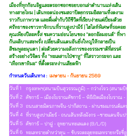
เมืองที่ทุกก้อนอิฐและตรอกซอกซอยบอกเล่าตำนานแห่งเส้น
ทางสายไหม | เดินทอดน่องชมสถาปัตยกรรมอิสลามที่งดงาม
ราวกับภาพวาด และดื่มด่ำกับวิถีชีวิตที่เรียบง่ายแต่เปี่ยมด้วย
ศรัทธาของชาวทาจิกบนที่ราบสูงปามีร์ | ไฮไลท์พิเศษที่รอคอย
คุณเพียงปีละครั้ง! ชมความอ่อนโยนของ "ดอกอัลมอนด์" ที่พา
กันผลิบานสะพรั่ง เปลี่ยนดินแดนอันยิ่งใหญ่ให้กลายเป็น
สีชมพูละมุนตา | ต่อด้วยความอลังการของธรรมชาติที่สรรค์
สร้างอย่างวิจิตร ทั้ง "ทะเลสาบไป่ซาหู" ที่ใสราวกระจก และ
"เทือกเขาหิมะ" ที่ตั้งตระหง่านเสียดฟ้า
กำหนดวันเดินทาง :
เมษายน - กันยายน 2569
วันที่ 1
กรุงเทพฯ(สนามบินสุวรรณภูมิ) – กว่างโจว (สนามบินไป๋หยุ
วันที่ 2
คัชการ์ – เมืองโบราณคัชการ์ – พิธีเปิดเมืองโบราณ - อุ
วันที่ 3
ถนนสายมิตรภาพจีน-ปากีสถาน - ผ่านชมแกรนด์แคนย่อนไกเจ๋
วันที่ 4
ที่ราบสูงปาเมียร์ - ถนนสันหลังมังกร –ชายแดนจีนปากีส
วันที่ 5
คัชการ์ – ปาฉู่ - อุทยานทะเลแดง (B/L/D)
วันที่ 6
ทะเลทรายต๋าหว่าคุน – ขับรถตะลุยทะเลทรายหรือขี่อูฐ - ป