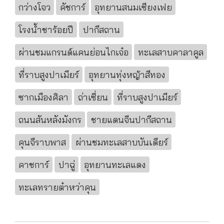
กว่างโจว
คัชการ์
อุทยานสนมเซียงเฟย
โรงน้ำชาร้อยปี
ปากีสถาน
ผ่านชมแกรนด์แคนย่อนไกเจ๋อ
ทะเลสาบคาลาคูล
ที่ราบสูงปาเมียร์
อุทยานทุ่งหญ้าสีทอง
ซากเมืองศิลา
ถ่าเซี่ยน
ที่ราบสูงปาเมียร์
ถนนสันหลังมังกร
ชายแดนจีนปากีสถาน
คุนจีราบพาส
ผ่านชมทะเลสาบบันเดียร์
คาชการ์
ปาฉู่
อุทยานทะเลแดง
ทะเลทรายต๋าหว่าคุน