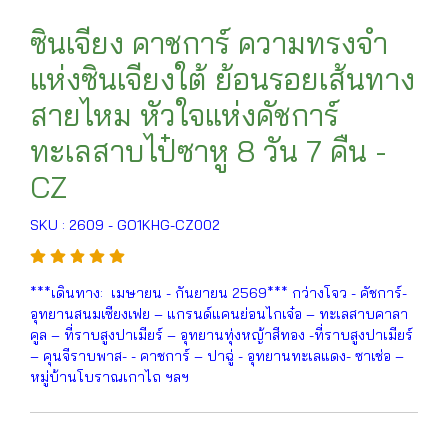
ซินเจียง คาชการ์ ความทรงจำ
แห่งซินเจียงใต้ ย้อนรอยเส้นทาง
สายไหม หัวใจแห่งคัชการ์
ทะเลสาบไป๋ซาหู 8 วัน 7 คืน -
CZ
SKU : 2609 - GO1KHG-CZ002
***เดินทาง: เมษายน - กันยายน 2569*** กว่างโจว - คัชการ์-
อุทยานสนมเซียงเฟย – แกรนด์แคนย่อนไกเจ๋อ – ทะเลสาบคาลา
คูล – ที่ราบสูงปาเมียร์ – อุทยานทุ่งหญ้าสีทอง -ที่ราบสูงปาเมียร์
– คุนจีราบพาส- - คาชการ์ – ปาฉู่ - อุทยานทะเลแดง- ซาเช่อ –
หมู่บ้านโบราณเกาไถ ฯลฯ