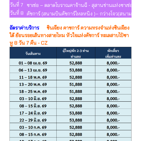
วันที่ 7
ซาเช่อ – ตลาดโบราณคาจ้านฉี - สุสานข่านแห่งซาเช่อ – 
วันที่ 8
คัชการ์ (สนามบินคัชการ์ไหลหนิง )– กว่างโจว(สนามบินไ
อัตราค่าบริการ
ซินเจียง คาชการ์ ความทรงจำแห่งซินเจียง
ใต้ ย้อนรอยเส้นทางสายไหม หัวใจแห่งคัชการ์ ทะเลสาบไป๋ซา
หู 8 วัน 7 คืน - CZ