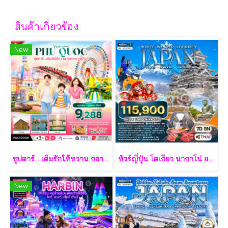
สินค้าเกี่ยวข้อง
New
ซุปตาร์... เติมรักให้หวาน กลางเกาะฟูก๊วก 3 วัน 2 คืน - VZ
ทัวร์ญี่ปุ่น โตเกียว นากาโน่ ยามานาชิ 7 วัน - TG
New