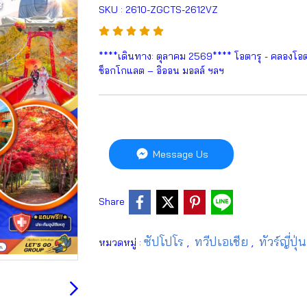
SKU : 2610-ZGCTS-2612VZ
****เดินทาง: ตุลาคม 2569**** โอตารุ - คลองโอต
ช็อกโกแลต – อิออน มอลล์ ฯลฯ
Message Us
Share
ซัปโปโร
ทวีปเอเชีย
ทัวร์ญี่ปุ่
หมวดหมู่ :
,
,