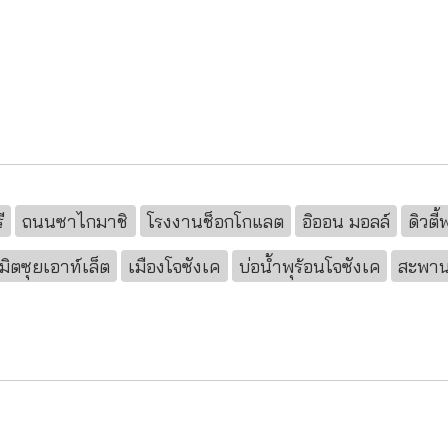
ี
ถนนซาไกมาชิ
โรงงานช็อกโกแลต
อิออน มอลล์
ดิวตี้
มิตซุยเอาท์เล็ต
เมืองโจซังเค
บ่อน้ำพุร้อนโจซังเค
สะพาน