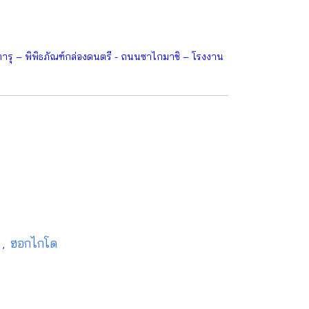
ารุ – พิพิธภัณฑ์กล่องดนตรี - ถนนซาไกมาชิ – โรงงาน
น
ฮอกไกโด
,