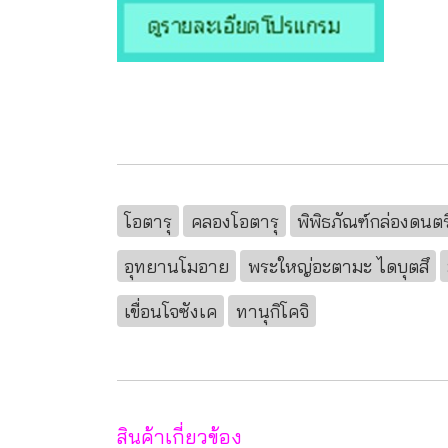
โอตารุ
คลองโอตารุ
พิพิธภัณฑ์กล่องดนตร
อุทยานโมอาย
พระใหญ่อะตามะ ไดบุตสึ
เขื่อนโจซังเค
ทานุกิโคจิ
สินค้าเกี่ยวข้อง