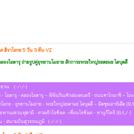
เค ฮิราโอกะ 5 วัน 3 คืน-VZ
นคลองโอตารุ ถ่ายรูปคู่อุทยานโมอาย สักการะพระใหญ่อะตะมะ ไดบุตสึ
หยวน (-/-/-)
 โอตารุ - คลองโอตารุ – พิพิธภัณฑ์กล่องดนตรี - ถนนซาไกมาชิ – โรง
ิราโอกะ - อุทยานโมอาย - พระใหญ่อะตามะ ไดบุตสึ – มิตซุยเอาท์เล็ต (B/
 สะพานแขวนฟุตามิ - ศาลเจ้าโจซังเค –เขื่อนโจซังเค - ทานุกิโคจิ (B/L/-)
 - สนามบินสุวรรณภูมิ (-/-/-)