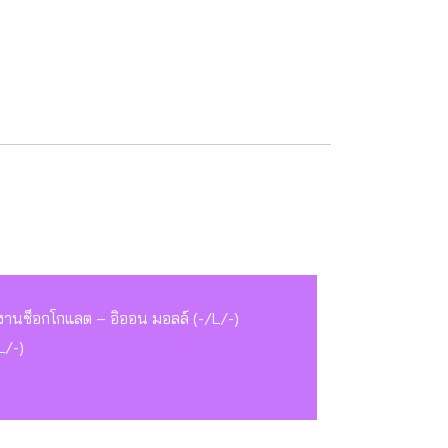
งานช็อกโกแลต – อิออน มอลล์ (-/L/-)
L/-)