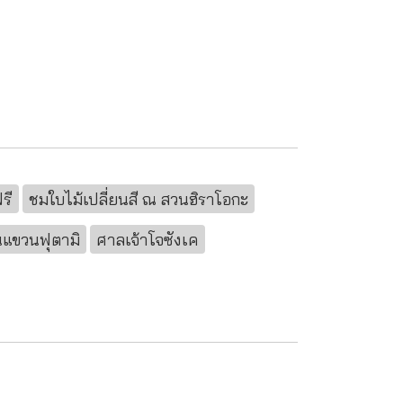
ฟรี
ชมใบไม้เปลี่ยนสี ณ สวนฮิราโอกะ
แขวนฟุตามิ
ศาลเจ้าโจซังเค