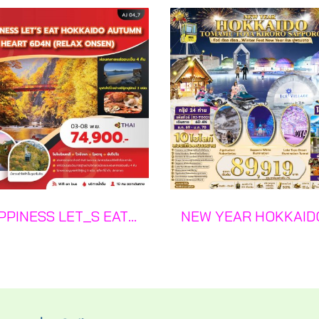
HAPPINESS LET_S EAT HOKKAIDO AUTUMN IN MYHEART 6 วัน 4 คืน - TG