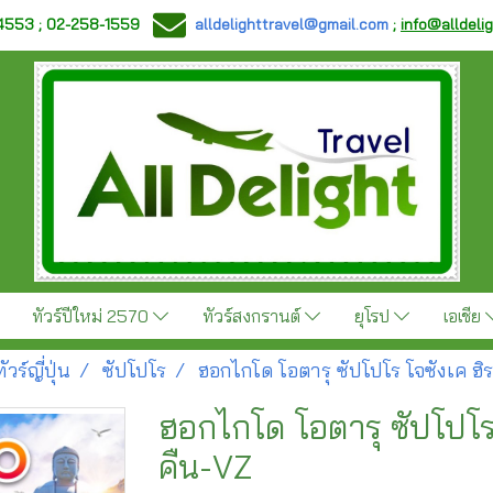
-4553 ; 02-258-1559
alldelighttravel@gmail.com
;
info@alldeli
ทัวร์ปีใหม่ 2570
ทัวร์สงกรานต์
ยุโรป
เอเชีย
ทัวร์ญี่ปุ่น
ซัปโปโร
ฮอกไกโด โอตารุ ซัปโปโร โจซังเค ฮิ
ฮอกไกโด โอตารุ ซัปโปโร 
คืน-VZ