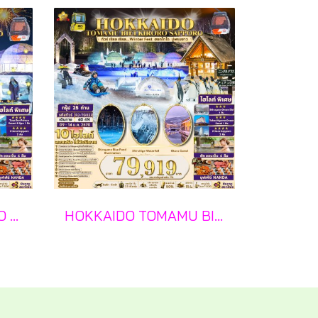
NEW YEAR HOKKAIDO TOMAMU TOYA KIRORO SAPPORO 6 วัน 4 คืน-TG
HOKKAIDO TOMAMU BIEI KIRORO SAPPORO 6 วัน 4 คืน-TG