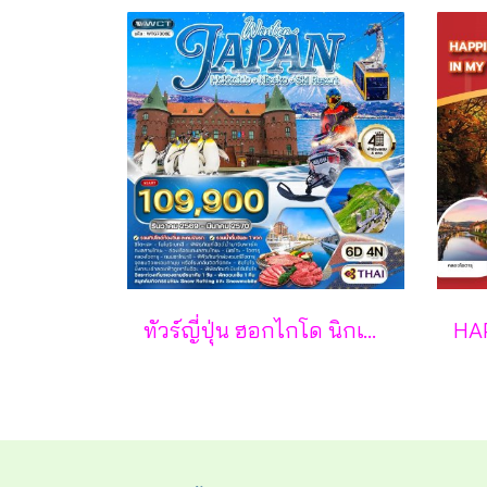
ทัวร์ญี่ปุ่น ฮอกไกโด นิกเซโกะ สกีรีสอร์ท 6 วัน - TG