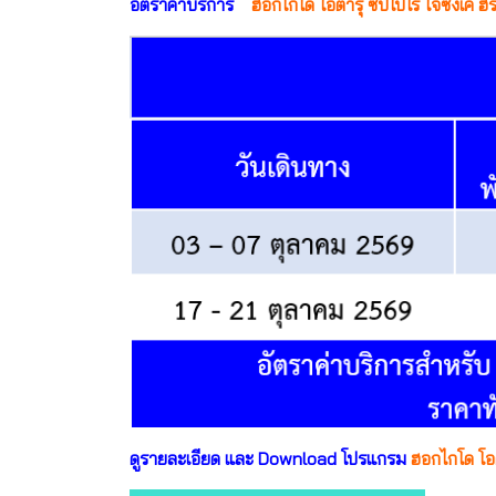
อัตราค่าบริการ
ฮอกไกโด โอตารุ ซัปโปโร โจซังเค ฮิ
ดูรายละเอียด และ Download โปรแกรม
ฮอกไกโด โอต