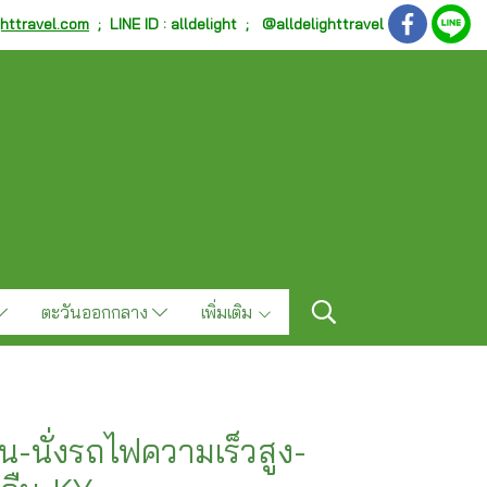
ghttravel.com
;
LINE ID : alldelight ; @alldelighttravel
ตะวันออกกลาง
เพิ่มเติม
้าน-นั่งรถไฟความเร็วสูง-