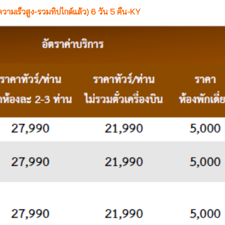
ฟความเร็วสูง-รวมทิปไกด์แล้ว) 6 วัน 5 คืน-KY