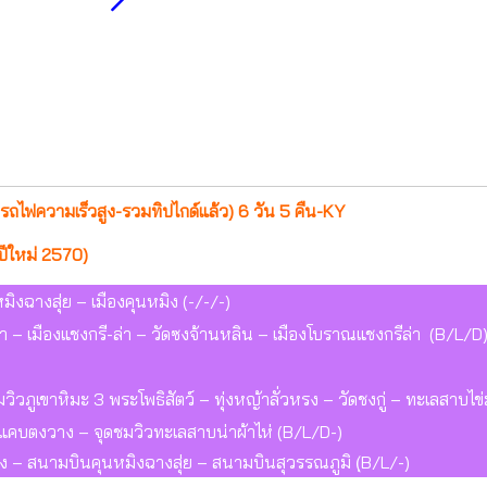
ั่งรถไฟความเร็วสูง-รวมทิปไกด์แล้ว) 6 วัน 5 คืน-KY
ีใหม่ 2570)
งฉางสุ่ย – เมืองคุนหมิง (-/-/-)
่า – เมืองแชงกรี-ล่า – วัดซงจ้านหลิน – เมืองโบราณแชงกรีล่า (B/L/D
วิวภูเขาหิมะ 3 พระโพธิสัตว์ – ทุ่งหญ้าลั่วหรง – วัดชงกู่ – ทะเลสาบไข
่องแคบตงวาง – จุดชมวิวทะเลสาบน่าผ้าไห่ (B/L/D-)
มิง – สนามบินคุนหมิงฉางสุ่ย – สนามบินสุวรรณภูมิ (ฺB/L/-)