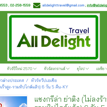
-4553 ; 02-258-1559
alldelighttravel@gmail.com
;
info@alldeli
ทัวร์ปีใหม่ 2570
ทัวร์สงกรานต์
ยุโรป
เอเชีย
ี่ยวต่างประเทศ
ทัวร์ทวีปเอเชีย
เร็วสูง-รวมทิปไกด์แล้ว) 6 วัน 5 คืน-KY
แชงกรีล่า ย่าติง (ไม่ลงร