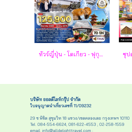
ทัวร์ญี่ปุ่น - โตเกียว - ฟุกุชิมะ - ยามากะตะ - เซนได 7 วัน - TG
บริษัท ออลดีไลท์กรุ๊ป จำกัด
ใบอนุญาตนำเที่ยวเลขที่ 11/09232
29 ซ.พิชิต สุขุมวิท 18 แขวง/เขตคลองเตย กรุงเทพฯ 10110
Tel. 084-554-6624; 081-622-4553 ; 02-258-1559
email: info@alldelighttravel.com ;