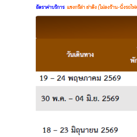
อัตราค่าบริการ
แชงกรีล่า ย่าติง (ไม่ลงร้าน-นั่งรถไ