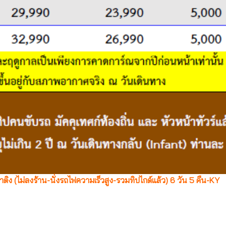
่าติง (ไม่ลงร้าน-นั่งรถไฟความเร็วสูง-รวมทิปไกด์แล้ว) 6 วัน 5 คืน-KY