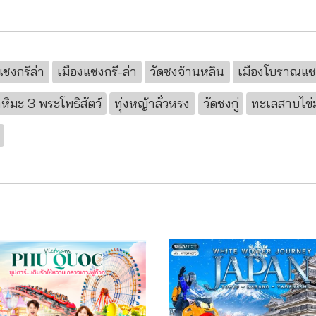
แชงกรีล่า
เมืองแชงกรี-ล่า
วัดซงจ้านหลิน
เมืองโบราณแชง
าหิมะ 3 พระโพธิสัตว์
ทุ่งหญ้าลั่วหรง
วัดชงกู่
ทะเลสาบไข่ม