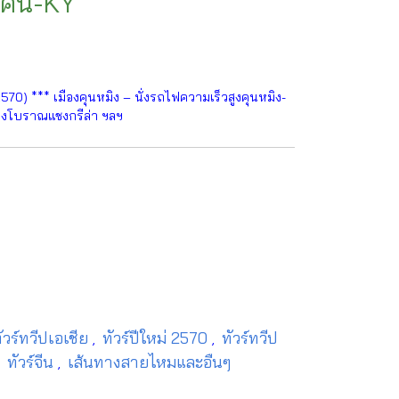
 คืน-KY
0) *** เมืองคุนหมิง – นั่งรถไฟความเร็วสูงคุนหมิง-
มืองโบราณแชงกรีล่า ฯลฯ
ัวร์ทวีปเอเชีย
ทัวร์ปีใหม่ 2570
ทัวร์ทวีป
,
,
ทัวร์จีน
เส้นทางสายไหมและอืนๆ
,
,