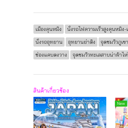
เมืองคุนหมิง
นั่งรถไฟความเร็วสูงคุนหมิง-
นั่งรถอุทยาน
อุทยานย่าติง
จุดชมวิวภูเข
ช่องแคบตงวาง
จุดชมวิวทะเลสาบน่าผ้าไห่
สินค้าเกี่ยวข้อง
New