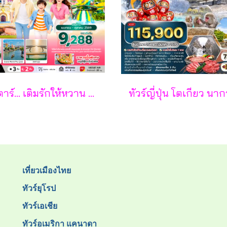
ซุปตาร์... เติมรักให้หวาน กลางเกาะฟูก๊วก 3 วัน 2 คืน - VZ
เที่ยวเมืองไทย
ทัวร์ยุโรป
ทัวร์เอเชีย
ทัวร์อเมริกา แคนาดา