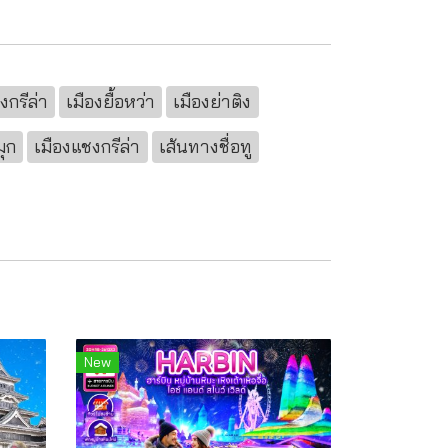
กรีล่า
เมืองยื้อหว่า
เมืองย่าติง
ุก
เมืองแชงกรีล่า
เส้นทางชื่อทู
New