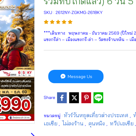
รวมทิปไกด์แล้ว) 6 วัน 5
SKU : 2612NY-ZGKMG-2618KY
***เดินทาง: พฤษภาคม - ธันวาคม 2569 (ปีใหม่ 257
แชงกรีล่า – เมืองแชงกรี-ล่า – วัดซงจ้านหลิน – เ
Message Us
Share
ทัวร์วันหยุดเที่ยวต่างประเทศ
ท
หมวดหมู่ :
,
เอเชีย
ไม่ลงร้าน
คุนหมิง
ทวีปเอเชีย
,
,
,