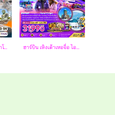
ทัวร์ญี่ปุ่น โตเกียว นากาโน่ ยามานาชิ 7 วัน - TG
ฮาร์บิน เหิงเต้าเหอจื่อ ไอซ์ แอนด์ สโนว์ เวิล์ด 7 วัน 5 คืน-XJ