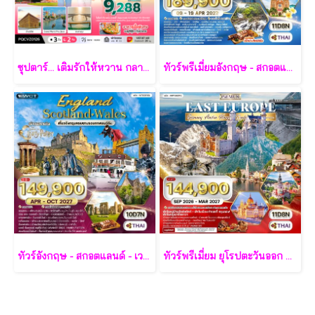
ซุปตาร์... เติมรักให้หวาน กลางเกาะฟูก๊วก 3 วัน 2 คืน - VZ
ทัวร์พรีเมี่ยมอังกฤษ - สกอตแลนด์ -เวลล์ 11 วัน - TG
ทัวร์อังกฤษ - สกอตแลนด์ - เวลส์ 10 วัน - TG
ทัวร์พรีเมี่ยม ยุโรปตะวันออก พักหมู่บ้านฮัลล์สตัทท์ 11วัน 8คืน - TG