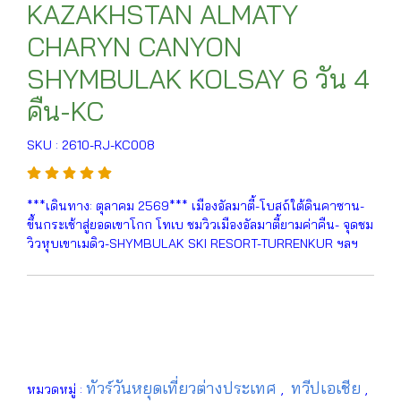
KAZAKHSTAN ALMATY
CHARYN CANYON
SHYMBULAK KOLSAY 6 วัน 4
คืน-KC
SKU : 2610-RJ-KC008
***เดินทาง: ตุลาคม 2569*** เมืองอัลมาตี้-โบสถ์ใต้ดินคาซาน-
ขึ้นกระเช้าสู่ยอดเขาโกก โทเบ ชมวิวเมืองอัลมาตี้ยามค่าคืน- จุดชม
วิวหุบเขาเมดิว-SHYMBULAK SKI RESORT-TURRENKUR ฯลฯ
ทัวร์วันหยุดเที่ยวต่างประเทศ
ทวีปเอเชีย
หมวดหมู่ :
,
,