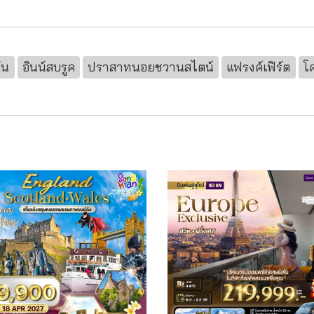
้น
อินน์สบรูค
ปราสาทนอยชวานสไตน์
แฟรงค์เฟิร์ต
โ