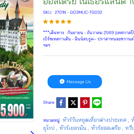
ออสเตรีย เนเธอร์แลนด์ 10
SKU : 2701N - GO3MUC-TG032
***เดินทาง : กันยายน - ธันวาคม 2569 (เทศกาลปีให
เบิร์ชเทสกาเด้น - อินน์สบรูค– ปราสาทนอยชวานสไตน
ฯลฯ
Message Us
Share
ทัวร์วันหยุดเที่ยวต่างประเทศ
ท
หมวดหมู่ :
,
ยุโรป
ทัวร์เยอรมัน
ทัวร์ออสเตรีย
ทวี
,
,
,