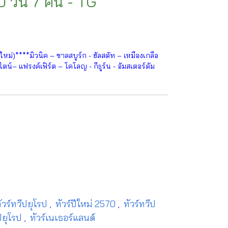
 วัน 7 คืน - TG
ม่)****มิวนิค – ซาลสบูร์ก - ฮัลสตัท – เหมืองเกลือ
์– แฟรงค์เฟิร์ต – โคโลญ - กีธูร์น - อัมสเตอร์ดัม
ัวร์ทวีปยุโรป
ทัวร์ปีใหม่ 2570
ทัวร์ทวีป
,
,
ปยุโรป
ทัวร์เนเธอร์แลนด์
,