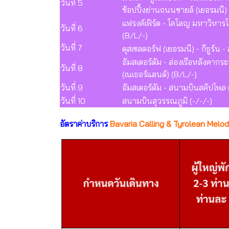
วันที่ 5
ช้อปปิ้งย่านถนนซายล์ (เยอรมนี)
แฟรงค์เฟิร์ต - โคโลญ มหาวิหาร
วันที่ 6
(B/L/-)
วันที่ 7
ดุสเซลดอร์ฟ (เยอรมนี) - กีธูร์น - 
อัมสเตอร์ดัม - ล่องเรือหลังคาก
วันที่ 8
(เนเธอร์แลนด์) (B/L/-)
วันที่ 9
อัมสเตอร์ดัม - สนามบินสคิปโพล 
วันที่ 10
สนามบินสุวรรณภูมิ (-/-/-)
อัตราค่าบริการ
Bavaria Calling & Tyrolean Melody