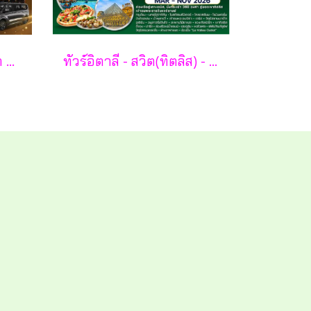
มหัศจรรย์...Luxury สวิต ฝรั่งเศส นอนหรู ระเบียงวิวหอไอเฟล 2 คืน กรุ๊ป 10 ท่าน 9 วัน 6 คืน - TG
ทัวร์อิตาลี - สวิต(ทิตลิส) - ฝรั่งเศส 10 วัน -SV