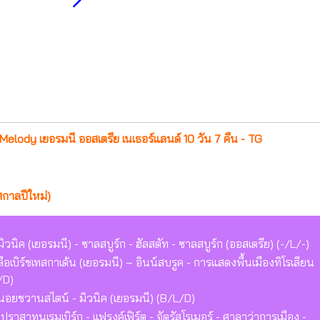
elody เยอรมนี ออสเตรีย เนเธอร์แลนด์ 10 วัน 7 คืน - TG
กาลปีใหม่)
ิค (เยอรมนี) - ซาลสบูร์ก - ฮัลสตัท - ซาลสบูร์ก (ออสเตรีย) (-/L/-)
ือเบิร์ชเทสกาเด้น (เยอรมนี) – อินน์สบรูค - การแสดงพื้นเมืองทิโรเลียน
/D)
ทนอยชวานสไตน์ - มิวนิค (เยอรมนี) (B/L/D)
า ปราสาทนูเรมเบิร์ก - แฟรงค์เฟิร์ต - จัตุรัสโรเมอร์ - ศาลาว่าการเมือง -