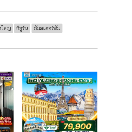
คโลญ
กีธูร์น
อัมสเตอร์ดัม