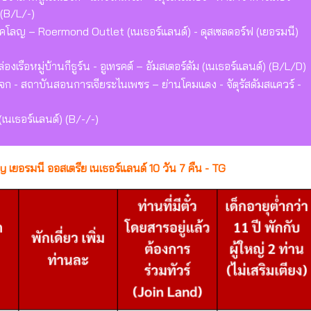
 (B/L/-)
โคโลญ – Roermond Outlet (เนเธอร์แลนด์) - ดุสเซลดอร์ฟ (เยอรมนี)
ล่องเรือหมู่บ้านกีธูร์น - อูเทรคต์ – อัมสเตอร์ดัม (เนเธอร์แลนด์) (B/L/D)
ระจก - สถาบันสอนการเจียระไนเพชร – ย่านโคมแดง - จัตุรัสดัมสแควร์ -
(เนเธอร์แลนด์) (B/-/-)
 เยอรมนี ออสเตรีย เนเธอร์แลนด์ 10 วัน 7 คืน - TG