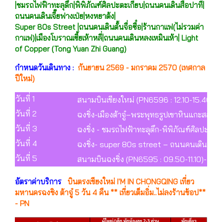
|ชมรถไฟฟ๊าทะลุดึก|พิพิภัณฑ์ศิลปะตะเกียบ|ถนนคนเดินสือปาที|
ถนนคนเดินเจี๊ยฟางเป่ย|หงหยาต้ง|
Super 80s Street |ถนนคนเดินตั้นจื่อซื๋อ|ร้านกาแฟ(ไม่รวมค่า
กาแฟ)|เมืองโบราณเซี้ยเห้าหลี่|ถนนคนเดินหลงเหมินเห้า| Light
of Copper (Tong Yuan Zhi Guang)
กำหนดวันเดินทาง :
กันยายน 2569 - มกราคม 2570 (เทศกาล
ปีใหม่)
วันที่ 1
สนามบินเชียงใหม่ (PN6596 : 12.10-15.40) - ส
วันที่ 2
ฉงชิ่ง-เมืองต้าจู๋–พระพุทธรูปเขาหินแกะสลัก
วันที่ 3
ฉงชิ่ง - ชมรถไฟฟ้าทะลุตึก-พิพิภัณฑ์ศิลปะ(ตึ
วันที่ 4
ฉงชิ่ง- super 80s street – ถนนคนเดินต้านจ
วันที่ 5
สนามบินฉงชิ่ง (PN6595 : 09.50-11.10)- สนา
อัตราค่าบริการ
บินตรงเชียงใหม่ I'M IN CHONGQING เที่ยว
มหานครฉงชิง ต้าจู๋ 5 วัน 4 คืน ** เที่ยวเต็มอิ่ม..ไม่ลงร้านช้อป**
- PN