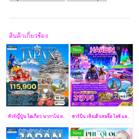
สินค้าเกี่ยวข้อง
New
ทัวร์ญี่ปุ่น โตเกียว นากาโน่ ยามานาชิ 7 วัน - TG
ฮาร์บิน เหิงเต้าเหอจื่อ ไอซ์ แอนด์ สโนว์ เวิล์ด 7 วัน 5 คืน-XJ
New