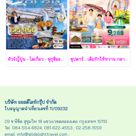
ทัวร์ญี่ปุ่น - โตเกียว - ฟุกุชิมะ - ยามากะตะ - เซนได 7 วัน - TG
ซุปตาร์... เติมรักให้หวาน กลางเกาะฟูก๊วก 3 วัน 2 คืน - VZ
บริษัท ออลดีไลท์กรุ๊ป จำกัด
ใบอนุญาตนำเที่ยวเลขที่ 11/09232
29 ซ.พิชิต สุขุมวิท 18 แขวง/เขตคลองเตย กรุงเทพฯ 10110
Tel. 084-554-6624; 081-622-4553 ; 02-258-1559
email: info@alldelighttravel.com ;