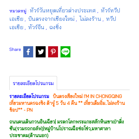
ทัวร์วันหยุดเที่ยวต่างประเทศ
ทัวร์ทวีป
หมวดหมู่ :
,
เอเชีย
บินตรงจากเชียงใหม่
ไม่ลงร้าน
ทวีป
,
,
,
เอเชีย
ทัวร์จีน
ฉงชิ่ง
,
,
Share
รายละเอียดโปรแกรม
รายละเอียดโปรแกรม
บินตรงเชียงใหม่ I'M IN CHONGQING
เที่ยวมหานครฉงชิง ต้าจู๋ 5 วัน 4 คืน ** เที่ยวเต็มอิ่ม..ไม่ลงร้าน
ช้อป** - PN
ถนนคนเดินกวนอินเฉียว| มรดกโลกพระแกะสลักหินเขาเป่าติ่ง
ซัน(รวมรถกอล์ฟ)|หมู่บ้านโปราณฉือช่อโข่ว,มหาศาลา
ประชาคม(ด้านนอก)