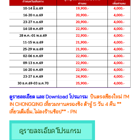
ดูรายละเอียด และ Download โปรแกรม
บินตรงเชียงใหม่ I'M
IN CHONGQING เที่ยวมหานครฉงชิง ต้าจู๋ 5 วัน 4 คืน **
เที่ยวเต็มอิ่ม..ไม่ลงร้านช้อป** - PN