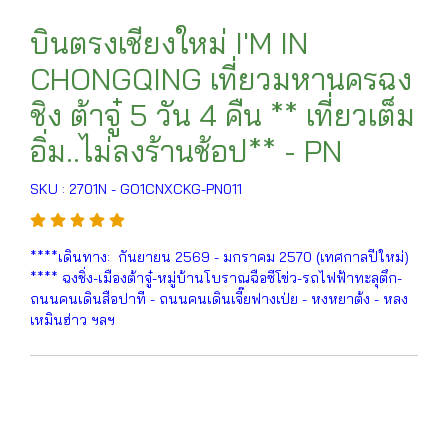
บินตรงเชียงใหม่ I'M IN
CHONGQING เที่ยวมหานครฉง
ชิง ต้าจู๋ 5 วัน 4 คืน ** เที่ยวเต็ม
อิ่ม..ไม่ลงร้านช้อป** - PN
SKU : 2701N - GO1CNXCKG-PN011
****เดินทาง: กันยายน 2569 - มกราคม 2570 (เทศกาลปีใหม่)
**** ฉงชิ่ง-เมืองต้าจู๋-หมู่บ้านโบราณฉือซีโข่ว-รถไฟฟ้าทะลุตึก-
ถนนคนเดินสือปาที - ถนนคนเดินเจี๊ยฟางเป่ย - หงหยาต้ง - หลง
เหมินฮ่าว ฯลฯ