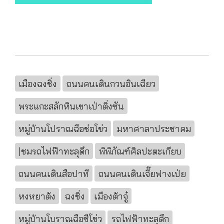
เมืองฉงชิ่ง
ถนนคนเดินกวนอินเฉียว
พระแกะสลักหินเขาเป่าติ่งซัน
หมู่บ้านโปราณฉือช่อโข่ว
มหาศาลาประชาคม
|ชมรถไฟฟ๊าทะลุดึก
พิพิภัณฑ์ศิลปะตะเกียบ
ถนนคนเดินสือปาที
ถนนคนเดินเจี๊ยฟางเป่ย
หงหยาต้ง
ฉงชิ่ง
เมืองต้าจู๋
หมู่บ้านโบราณฉือซีโข่ว
รถไฟฟ้าทะลุตึก