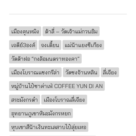
เมืองคุนหมิง
ต้าลี่ – วัดเจ้าแม่กวนอิม
เจดีย์3องค์
จงเตี้ยน
แม่น้าแยงซีเกียง
วัดต้าฝอ “กงล้อมนตราทองคา”
เมืองโบราณแชงกรีล่า
วัดซงจ้านหลิน
ลี่เจียง
หมู่บ้านไป๋ซาค่าเฟ่ COFFEE YUN DI AN
สระมังกรดำ
เมืองโบราณลี่เจียง
อุทยานภูเขาหิมะมังกรหยก
หุบเขาสีน้าเงินทะเลสาบไป๋สุ่ยเหอ