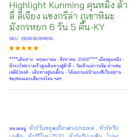
Highlight Kunming คุนหมิง ต้า
ลี่ ลี่เจียง แชงกรีล่า ภูเขาหิมะ
มังกรหยก 6 วัน 5 คืน-KY
SKU : 2608-BCKMG10
****เดินทาง: พฤษภาคม - สิงหาคม 2569**** เมืองคุนหมิง -
นั่งรถไฟความเร็วสูงเดินทางสู่ต้าลี่ – วัดเจ้าแม่กวนอิม ผ่านชม
เจดีย์3องค์ - เดินทางสู่จงเตี้ยน - โค้งแรกแม่น้าแยงซีเกียง(ผ่าน
ชม)ช่องแคบเสือกระโจน ฯลฯ
ทัวร์วันหยุดเที่ยวต่างประเทศ
ทัวร์ทวีป
หมวดหมู่ :
,
เอเชีย
ทัวร์ปีใหม่ 2570
ทัวร์ทวีปเอเชีย
ไม่ลง
,
,
,