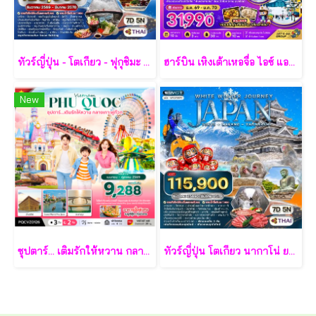
ทัวร์ญี่ปุ่น - โตเกียว - ฟุกุชิมะ - ยามากะตะ - เซนได 7 วัน - TG
ฮาร์บิน เหิงเต้าเหอจื่อ ไอซ์ แอนด์ สโนว์ เวิล์ด 7 วัน 5 คืน-XJ
New
ซุปตาร์... เติมรักให้หวาน กลางเกาะฟูก๊วก 3 วัน 2 คืน - VZ
ทัวร์ญี่ปุ่น โตเกียว นากาโน่ ยามานาชิ 7 วัน - TG