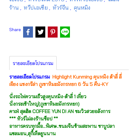
ร้าน
ทวีปเอเชีย
ทัวร์จีน
คุนหมิง
,
,
,
Share
รายละเอียดโปรแกรม
รายละเอียดโปรแกรม
Highlight Kunming คุนหมิง ต้าลี่ ลี่
เจียง แชงกรีล่า ภูเขาหิมะมังกรหยก 6 วัน 5 คืน-KY
นั่งรถไฟความเร็วสูงคุนหมิง-ต้าลี่ 1 เที่ยว
นั่งกระเช้าใหญ่(ภูเขาหิมะมังกรหยก)
คาเฟ่ สุดฮิต COFFEE YUN DI AN ชมวิวสวยอลังการ
*** ทัวร์ไม่ลงร้านช็อป **
อาหารครบทุกมื้อ...พิเศษ..ขนมจีนข้ามสะพาน ชาบูปลา
แซลมอน,สุกี้เห็ดยูนนาน