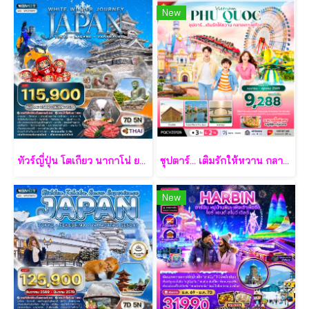
New
ทัวร์ญี่ปุ่น โตเกียว นากาโน่ ยามานาชิ 7 วัน - TG
ซุปตาร์... เติมรักให้หวาน กลางเกาะฟูก๊วก 3 วัน 2 คืน - VZ
New