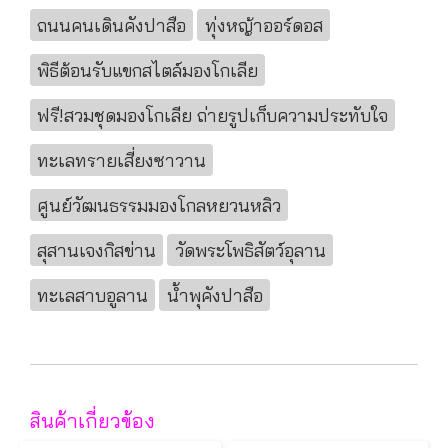
ถนนคนเดินคังปาสือ
ทุ่งหญ้าออร์ดอส
พิธีต้อนรับแขกสไตล์มองโกเลีย
ฟรี!สวมชุดมองโกเลีย ถ่ายรูปเก็บความประทับใจ
ทะเลทรายเสี่ยงซาวาน
ศูนย์วัฒนธรรมมองโกลหยวนหลิว
สุสานเจงกิสข่าน
วัดพระโพธิสัตว์อุลาน
ทะเลสาบอูลาน
นํ้าพุคังปาสือ
สินค้าเกี่ยวข้อง