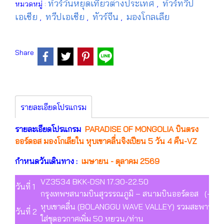
ทัวร์วันหยุดเที่ยวต่างประเทศ
ทัวร์ทวีป
หมวดหมู่ :
,
เอเชีย
ทวีปเอเชีย
ทัวร์จีน
มองโกลเลีย
,
,
,
Share
รายละเอียดโปรแกรม
รายละเอียดโปรแกรม
PARADISE OF MONGOLIA บินตรง
ออร์ดอส มองโกเลียใน หุบเขาคลื่นจิงเปียน 5 วัน 4 คืน-VZ
กำหนดวันเดินทาง :
เมษายน - ตุลาคม 2569
VZ3534 BKK-DSN 17.30-22.50
วันที่ 1
กรุงเทพฯสนามบินสุวรรณภูมิ – สนามบินออร์ดอส (-/-/-
หุบเขาคลื่น (BOLANGGU WAVE VALLEY) รวมสะพานกระจก
วันที่ 2
ใส่ชุดอวกาศเพิ่ม 50 หยวน/ท่าน