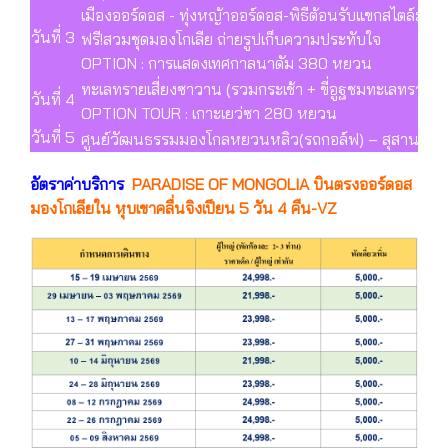
เมืองออร์ดอส - ทุ่งหญ้าออร์ดอส-พิธีต้อนรับแขกสไตล์มอง
วันที่ 3
ฟรี!สวมชุดมองโกเลีย ถ่ายรูปเก็บความประทับใจ
OPTION : การแสดงเทศกาลนาดัม 380 หยวน
ทะเลทรายเสี่ยงซาวาน (รวมกระเช้า + ขี่อูฐชมทะเลทราย) 
วันที่ 4
OPTION TOUR : เกาะเยว่ซา 280 หยวน
วันที่ 5
ศูนย์วัฒนธรรมมองโกลหยวนหลิว(รถกอล์ฟ) – สุสานเจงกิ
อัตราค่าบริการ
PARADISE OF MONGOLIA บินตรงออร์ดอส
มองโกเลียใน หุบเขาคลื่นจิงเปียน 5 วัน 4 คืน-VZ