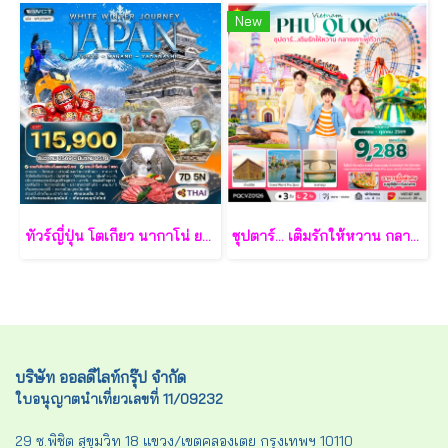
New
ทัวร์ญี่ปุ่น โตเกียว นากาโน่ ยามานาชิ 7 วัน - TG
ซุปตาร์... เติมรักให้หวาน กลางเกาะฟูก๊วก 3 วัน 2 คืน - VZ
บริษัท ออลดีไลท์กรุ๊ป จำกัด
ใบอนุญาตนำเที่ยวเลขที่ 11/09232
29 ซ.พิชิต สุขุมวิท 18 แขวง/เขตคลองเตย กรุงเทพฯ 10110