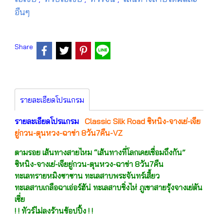
อืนๆ
Share
รายละเอียดโปรแกรม
รายละเอียดโปรแกรม
Classic Silk Road ซิหนิง-จางเย่-เจีย
ยู่กวน-ตุนหวง-ฉาข่า 8วัน7คืน-VZ
ตามรอย เส้นทางสายไหม “เส้นทางที่โลกเคยเชื่อมถึงกัน”
ซิหนิง-จางเย่-เจียยู่กวน-ตุนหวง-ฉาข่า 8วัน7คืน
ทะเลทรายหมิงซาซาน ทะเลสาบพระจันทร์เสี้ยว
ทะเลสาบเกลือฉาเอ่อร์ฮัน่ ทะเลสาบชิ่งไห่ ภูเขาสายรุ้งจางเย่ตัน
เซี่ย
! ! ทัวร์ไม่ลงร้านช้อปปิ้ง ! !