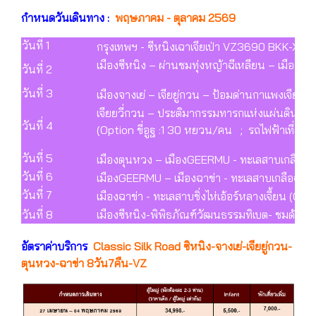
กำหนดวันเดินทาง :
พฤษภาคม
- ตุลาคม 2569
วันที่ 1
กรุงเทพฯ - ซีหนิงเฉาเจียเป่า VZ3690 BKK-XNN 17
เมืองซีหนิง – ผ่านชมทุ่งหญ้าฉีเหลียน – เมืองจ
วันที่ 2
วันที่ 3
เมืองจางเย่ – เจียยู่กวน – ป้อมด่านกาแพงเจีย
เจียยวี่กวน – ประติมากรรมทารกแห่งแผ่นดิน – ท
วันที่ 4
(Option ขี่อูฐ :1 30 หยวน/คน ; รถไฟฟ้าเที่ยว
วันที่ 5
เมืองตุนหวง – เมืองGEERMU - ทะเลสาบเกลือชา
วันที่ 6
เมืองGEERMU – เมืองฉาข่า - ทะเลสาบเกลือฉาข
วันที่ 7
เมืองฉาข่า - ทะเลสาบชิ่งไห่เอ้อร์หลางเจี้ยน (Q
วันที่ 8
เมืองซีหนิง-พิพิธภัณฑ์วัฒนธรรมทิเบต- ชมด้
อัตราค่าบริการ
Classic Silk Road ซิหนิง-จางเย่-เจียยู่กวน-
ตุนหวง-ฉาข่า 8วัน7คืน-VZ