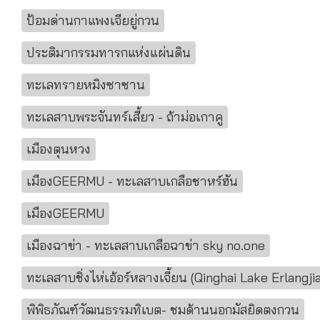
ป้อมด่านกาแพงเจียยู่กวน
ประติมากรรมทารกแห่งแผ่นดิน
ทะเลทรายหมิงซาซาน
ทะเลสาบพระจันทร์เสี้ยว - ถ้าม่อเกาคู
เมืองตุนหวง
เมืองGEERMU - ทะเลสาบเกลือชาหร์ฮัน
เมืองGEERMU
เมืองฉาข่า - ทะเลสาบเกลือฉาข่า sky no.one
ทะเลสาบชิ่งไห่เอ้อร์หลางเจี้ยน (Qinghai Lake Erlangj
พิพิธภัณฑ์วัฒนธรรมทิเบต- ชมด้านนอกมัสยิดตงกวน