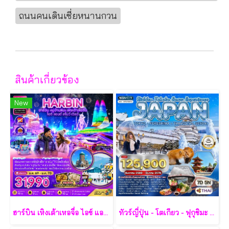
ถนนคนเดินเซี่ยหนานกวน
สินค้าเกี่ยวข้อง
New
ฮาร์บิน เหิงเต้าเหอจื่อ ไอซ์ แอนด์ สโนว์ เวิล์ด 7 วัน 5 คืน-XJ
ทัวร์ญี่ปุ่น - โตเกียว - ฟุกุชิมะ - ยามากะตะ - เซนได 7 วัน - TG