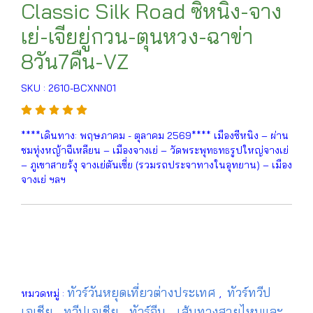
Classic Silk Road ซิหนิง-จาง
เย่-เจียยู่กวน-ตุนหวง-ฉาข่า
8วัน7คืน-VZ
SKU : 2610-BCXNN01
****เดินทาง: พฤษภาคม - ตุลาคม 2569**** เมืองซีหนิง – ผ่าน
ชมทุ่งหญ้าฉีเหลียน – เมืองจางเย่ – วัดพระพุทธทธรูปใหญ่จางเย่
– ภูเขาสายร้งุ จางเย่ตันเซี่ย (รวมรถประจาทางในอุทยาน) – เมือง
จางเย่ ฯลฯ
ทัวร์วันหยุดเที่ยวต่างประเทศ
ทัวร์ทวีป
หมวดหมู่ :
,
เอเชีย
ทวีปเอเชีย
ทัวร์จีน
เส้นทางสายไหมและ
,
,
,