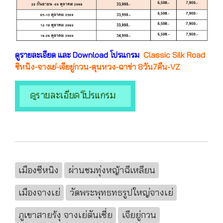
ดูรายละเอียด และ Download โปรแกรม
Classic Silk Road
ซิหนิง-จางเย่-เจียยู่กวน-ตุนหวง-ฉาข่า 8วัน7คืน-VZ
เมืองซีหนิง
ผ่านชมทุ่งหญ้าฉีเหลียน
เมืองจางเย่
วัดพระพุทธทธรูปใหญ่จางเย่
ภูเขาสายร้งุ จางเย่ตันเซี่ย
เจียยู่กวน