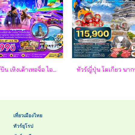
ฮาร์บิน เหิงเต้าเหอจื่อ ไอซ์ แอนด์ สโนว์ เวิล์ด 7 วัน 5 คืน-XJ
เที่ยวเมืองไทย
ทัวร์ยุโรป