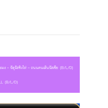
มง – จัตุรัสซิงไห่ – ถนนคนเดินรัสเซีย (B/L/D)
LL (B/L/D)