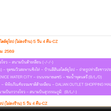
ไตล์ยุโรป (ไม่ลงร้าน) 5 วัน 4 คืน-CZ
าคม 2569
โจว – สนามบินต้าเหลียน (-/-/-)
– จุดชมวิวสะพานซิงไห่ – บ้านสีสันสไตล์ยุโรป – ถ่ายรูปท่าเรือชาวประ
ENICE WATER CITY – ถนนหมายเลข5 – ชมน้ำพุดนตรี (B/L/D)
ฟ้า – พิพิธภัณฑ์ธรรมชาติต้าเหลียน – DALIAN OUTLET SHOPPING MA
สนามบินกวางโจว – สนามบินสุวรรณภูมิ (B/L/-)
โรป (ไม่ลงร้าน) 5 วัน 4 คืน-CZ