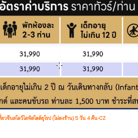
ที่ยวจีนสโลว์ไลฟ์สไตล์ยุโรป (ไม่ลงร้าน) 5 วัน 4 คืน-CZ