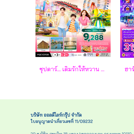
ซุปตาร์... เติมรักให้หวาน กลางเกาะฟูก๊วก 3 วัน 2 คืน - VZ
บริษัท ออลดีไลท์กรุ๊ป จำกัด
ใบอนุญาตนำเที่ยวเลขที่ 11/09232