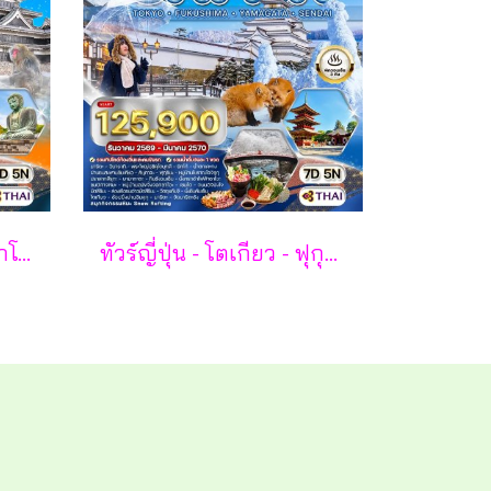
ทัวร์ญี่ปุ่น โตเกียว นากาโน่ ยามานาชิ 7 วัน - TG
ทัวร์ญี่ปุ่น - โตเกียว - ฟุกุชิมะ - ยามากะตะ - เซนได 7 วัน - TG