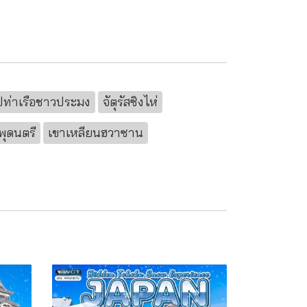
ูปท่าเรือชาวประมง
จัตุรัสซิงไห่
พุดนตรี
เขาเหลียนฮวาซาน