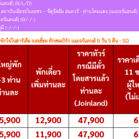
ร์แลนด์) (B/L/D)
- สถาบันเจียระไนเพชร – จัตุรัสดัม สแควร์ - ย่านโคมแดง (เนเธอร์แลนด์)
อร์แลนด์) (B/-/-)
ิ (-/-/-)
 พักใจในฮาร์เล็ม เบลเยี่ยม ลักเซมเบิร์ก เนเธอร์แลนด์ 8 วัน 5 คืน - SQ