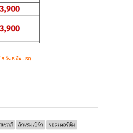
์ 8 วัน 5 คืน - SQ
สเซลส์
ลักเซมเบิร์ก
รอตเตอร์ดัม