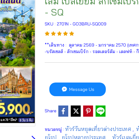
เล็ม เบลเยี่ยม ลักเซมเบิร
- SQ
SKU : 2701N - GO3BRU-SQ009
**เดินทาง : ตุลาคม 2569 - มกราคม 2570 (เทศกาล
-บรัสเซลส์ - ลักเซมเบิร์ก - รอตเตอร์ดัม - เดลฟท์ - ก
Message Us
Share
ทัวร์วันหยุดเที่ยวต่างประเทศ
ท
หมวดหมู่ :
,
ยุโรป
ยุโรปหลายประเทศ
ทัวร์เบลเยี
,
,