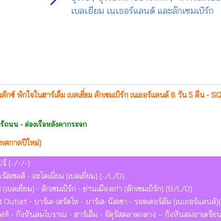
เบลเยียม เนเธอร์แลนด์ และลักเซมเบิร์ก
นลักซ์ พักใจในฮาร์เล็ม เบลเยี่ยม ลักเซมเบิร์ก เนเธอร์แลนด์ 8 วัน 5 คืน - S
านไร้ถนน - ล่องเรือหลังคากระจก
ทศกาลปีใหม่)
์ (-/-/-)
รัสเซลส์ - อะโตเมี่ยม (เบลเยี่ยม) (-/L/D)
เบลเยี่ยม) - ลักเซมเบิร์ก - ย่านเมืองเก่า (ลักเซมเบิร์ก) (B/L/D)
nd Outlet - บาร์เล-เฮร์ตโท - บาร์เล-นัสเซา - รอตเตอร์ดัม (เนเธอร์แลนด์
ลฟท์ - กังหันลมโบราณ - ฮาร์เล็ม - จัตุรัสตลาดกลาง – กังหันลมอาเดรียน - 