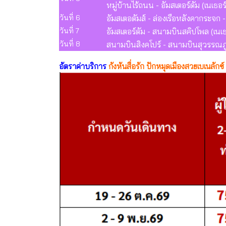
หมู่บ้านไร้ถนน - อัมสเตอร์ดัม (เนเธอ
วันที่ 6
อัมสเตอดัมส์ - ล่องเรือหลังคากระจก 
วันที่ 7
อัมสเตอร์ดัม - สนามบินสคิปโพล (เนเธ
วันที่ 8
สนามบินสิงคโปร์ - สนามบินสุวรรณภูม
อัตราค่าบริการ
กังหันสื่อรัก ปักหมุดเมืองสวยเบเนลักซ์