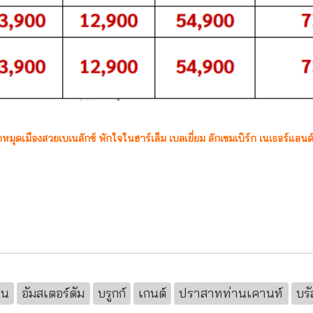
ักหมุดเมืองสวยเบเนลักซ์ พักใจในฮาร์เล็ม เบลเยี่ยม ลักเซมเบิร์ก เนเธอร์แลนด
นน
อัมสเตอร์ดัม
บรูกก์
เกนต์
ปราสาทท่านเคานท์
บรั