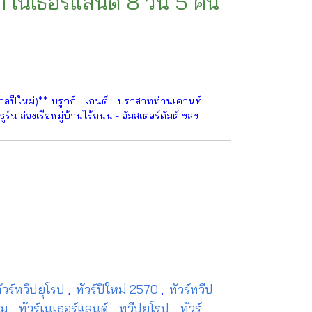
์ก เนเธอร์แลนด์ 8 วัน 5 คืน
ปีใหม่)** บรูกก์ - เกนต์ - ปราสาทท่านเคานท์
ีธูร์น ล่องเรือหมู่บ้านไร้ถนน - อัมสเตอร์ดัมต์ ฯลฯ
ัวร์ทวีปยุโรป
ทัวร์ปีใหม่ 2570
ทัวร์ทวีป
,
,
่ยม
ทัวร์เนเธอร์แลนด์
ทวีปยุโรป
ทัวร์
,
,
,