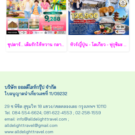
ซุปตาร์... เติมรักให้หวาน กลางเกาะฟูก๊วก 3 วัน 2 คืน - VZ
ทัวร์ญี่ปุ่น - โตเกียว - ฟุกุชิมะ - ยามากะตะ - เซนได 7 วัน - TG
บริษัท ออลดีไลท์กรุ๊ป จำกัด
ใบอนุญาตนำเที่ยวเลขที่ 11/09232
29 ซ.พิชิต สุขุมวิท 18 แขวง/เขตคลองเตย กรุงเทพฯ 10110
Tel. 084-554-6624; 081-622-4553 ; 02-258-1559
email: info@alldelighttravel.com ;
alldelighttravel@gmail.com
www.alldelighttravel.com