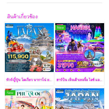
สินค้าเกี่ยวข้อง
New
ทัวร์ญี่ปุ่น โตเกียว นากาโน่ ยามานาชิ 7 วัน - TG
ฮาร์บิน เหิงเต้าเหอจื่อ ไอซ์ แอนด์ สโนว์ เวิล์ด 7 วัน 5 คืน-XJ
New