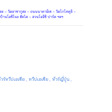
ะ – วัดอาซากุสะ – ถนนนาคามิเซ – วัดโกโทคุจิ –
บ้านโอชิโนะ ฮัคไค – สวนโออิชิ ปาร์ค ฯลฯ
ัวร์ทวีปเอเชีย
ทวีปเอเชีย
ทัวร์ญี่ปุ่น
,
,
,