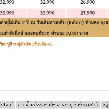
ิตะ ฟูจิ ชมทุ่งโคเชีย 5วัน3คืน-VZ
โกโทคุจิ
อาบน้ำแร่ธรรมชาติ+ ทานขาปูยักษ์ธรรมชาติ
หมู