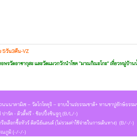
ชีย 5วัน3คืน-VZ
 ขอพรวัดอาซากุสะ และวัดแมวกวักนำโชค "มาเนกิเนะโกะ" เที่ยวหมู่บ้านน้ำ
นนนาคามิเซ – วัดโกโทคุจิ – อาบน้ำแร่ธรรมชาติ+ ทานขาปูยักษ์ธรรมชาต
าร์ค - ดิวตี้ฟรี - ช้อปปิ้งชินจูกุ (B/L/-)
หรือเลือกซื้อทัวร์ ดิสนีย์แลนด์ (ไม่รวมค่าใช้จ่ายในการเดินทาง) (B/-/-)
ภูมิ (ฺ-/-/-)