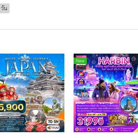
 วัน
New