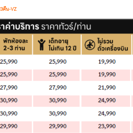
ัน3คืน-VZ