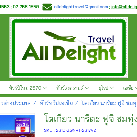
-4553 ; 02-258-1559
alldelighttravel@gmail.com
;
info@alldeli
ทัวร์ปีใหม่ 2570
ทัวร์สงกรานต์
ยุโรป
เอเชีย
ี่ยวต่างประเทศ
ทัวร์ทวีปเอเชีย
โตเกียว นาริตะ ฟูจิ ชมท
โตเกียว นาริตะ ฟูจิ ชมทุ
SKU : 2610-ZGNRT-2617VZ