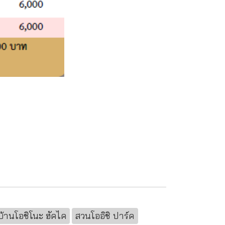
่บ้านโอชิโนะ ฮัคไค
สวนโออิชิ ปาร์ค