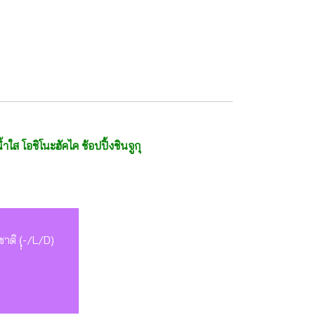
ใส โอชิโนะฮัคไค ช้อปปิ้งชินจูกุ
ิ (ฺฺฺ-/L/D)