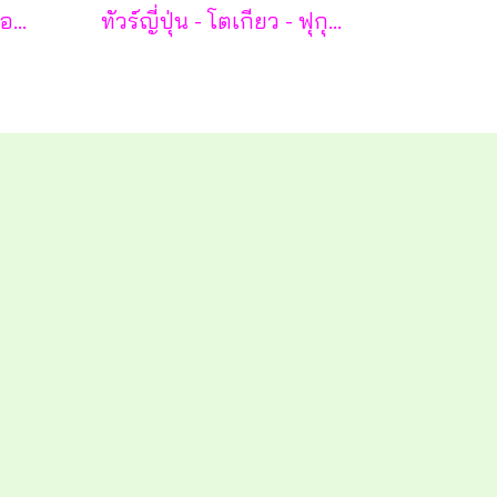
ฮาร์บิน เหิงเต้าเหอจื่อ ไอซ์ แอนด์ สโนว์ เวิล์ด 7 วัน 5 คืน-XJ
ทัวร์ญี่ปุ่น - โตเกียว - ฟุกุชิมะ - ยามากะตะ - เซนได 7 วัน - TG