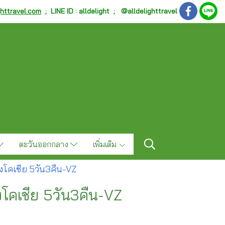
ghttravel.com
;
LINE ID : alldelight ; @alldelighttravel
ตะวันออกกลาง
เพิ่มเติม
ุ่งโคเชีย 5วัน3คืน-VZ
่งโคเชีย 5วัน3คืน-VZ