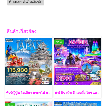
ห้างเอาท์เล็ทมิตซุย
สินค้าเกี่ยวข้อง
New
ทัวร์ญี่ปุ่น โตเกียว นากาโน่ ยามานาชิ 7 วัน - TG
ฮาร์บิน เหิงเต้าเหอจื่อ ไอซ์ แอนด์ สโนว์ เวิล์ด 7 วัน 5 คืน-XJ
New