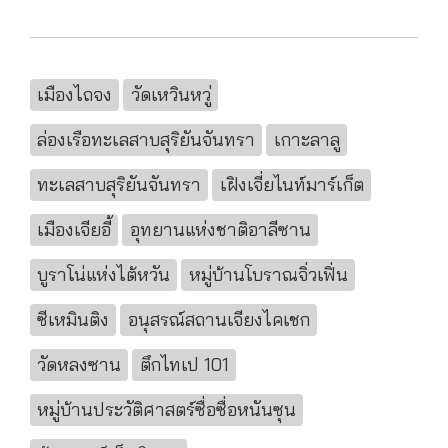
เมืองไถจง
วัดเหวินหวู่
ล่องเรือทะเลสาบสุริยันจันทรา
เกาะลาลู
ทะเลสาบสุริยันจันทรา
เฝิงเจี่ยไนท์มาร์เก็ต
เมืองเจียอี้
อุทยานแห่งชาติอาลีซาน
บูราโน่แห่งไต้หวัน
หมู่บ้านโบราณจิ่วเฟิ่น
ซีเหมินติง
อนุสรณ์สถานเจียงไคเชก
วัดหลงซาน
ตึกไทเป 101
หมู่บ้านประวัติศาสตร์ซื่อซื่อหนันซุน