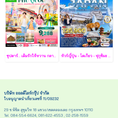
ซุปตาร์... เติมรักให้หวาน กลางเกาะฟูก๊วก 3 วัน 2 คืน - VZ
ทัวร์ญี่ปุ่น - โตเกียว - ฟุกุชิมะ - ยามากะตะ - เซนได 7 วัน - TG
บริษัท ออลดีไลท์กรุ๊ป จำกัด
ใบอนุญาตนำเที่ยวเลขที่ 11/09232
29 ซ.พิชิต สุขุมวิท 18 แขวง/เขตคลองเตย กรุงเทพฯ 10110
Tel. 084-554-6624; 081-622-4553 ; 02-258-1559