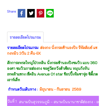
Share
รายละเอียดโปรแกรม
รายละเอียดโปรแกรม
ฮ่องกง นั่งกระเช้านองปิง รีพัลส์เบย์ แช
กงหมิว 3วัน 2 คืน-EK
สักการะพระใหญ่โป่วหลิน นั่งกระเช้านองปิงชมวิว แบบ 360
องศา ชมวิวเกาะฮ่องกง ขอคู่วัดหวังต้าเซียน หมุนกังหัน
เทพเจ้าแชกง เช็คอิน Avenue Of star ช้อปปิ้งจิมซาจุ่ย ซิตี้เกต
เอาท์เล็ท
กำหนดวันเดินทาง :
มิถุนายน - กันยายน 2569
วันที่ 1
สนามบินสุวรรณภูมิ – สนามบินนานาชาติฮ่องกง - อเวนิว