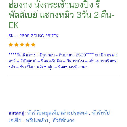
ฮ่องกง นั่งกระเช้านองปิง รี
พัลส์เบย์ แชกงหมิว 3วัน 2 คืน-
EK
SKU : 2609-ZGHKG-2617EK
****วันเดินทาง : มิถุนายน - กันยายน 2569**** อเวนิว ออฟ ส
ตาร์ – รีพัลส์เบย์ – วิคตอเรียพีค – วัดกวนไท – เจ้าแม่กวนอิมฮ่อ
งฮำ – ช้อปปิ้งย่านจิมซาจุ่ย – วัดแชกงหมิว ฯลฯ
ทัวร์วันหยุดเที่ยวต่างประเทศ
ทัวร์ทวีป
หมวดหมู่ :
,
เอเชีย
ทวีปเอเชีย
ทัวร์ฮ่องกง
,
,