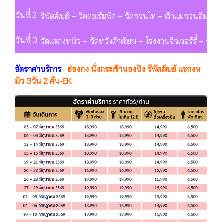
วันที่ 2
รีพัลส์เบย์ – วิคตอเรียพีค – วัดกวนไท – เจ้าแม่กวนอิมฮ่อง
วันที่ 3
วัดแชกงหมิว – วัดหวังต้าเซียน – โรงงานจิวเวอร์รี่ – ร
อัตราค่าบริการ
ฮ่องกง นั่งกระเช้านองปิง รีพัลส์เบย์ แชกงห
มิว 3วัน 2 คืน-EK