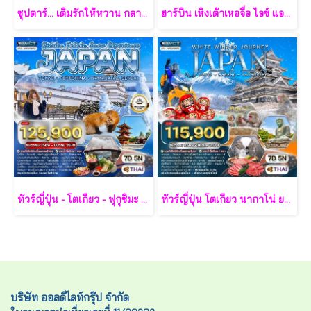
ซุปตาร์... เติมรักให้หวาน กลางเกาะฟูก๊วก 3 วัน 2 คืน - VZ
ฮาร์บิน เหิงเต้าเหอจื่อ ไอซ์ แอนด์ สโนว์ เวิล์ด 7 วัน 5 คืน-XJ
ทัวร์ญี่ปุ่น - โตเกียว - ฟุกุชิมะ - ยามากะตะ - เซนได 7 วัน - TG
ทัวร์ญี่ปุ่น โตเกียว นากาโน่ ยามานาชิ 7 วัน - TG
บริษัท ออลดีไลท์กรุ๊ป จำกัด