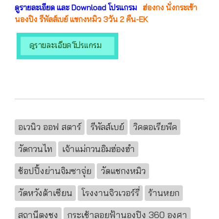
ดูรายละเอียด และ Download โปรแกรม
ฮ่องกง นั่งกระเช้า
นองปิง รีพัลส์เบย์ แชกงหมิว 3วัน 2 คืน-EK
อเวนิว ออฟ สตาร์
รีพัลส์เบย์
วิคตอเรียพีค
วัดกวนไท
เจ้าแม่กวนอิมฮ่องฮำ
ช้อปปิ้งย่านจิมซาจุ่ย
วัดแชกงหมิว
วัดหวังต้าเซียน
โรงงานจิวเวอร์รี่
ร้านหยก
สถานีตงชุง
กระเช้าลอยฟ้านองปิง 360 องศา