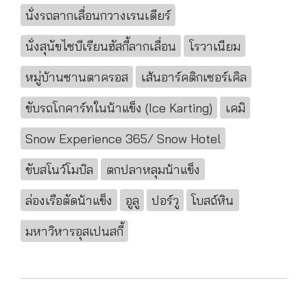
นั่งรถลากเลื่อนกวางเรนเดียร์
นั่งสุนัขไซบีเรียนฮัสกี้ลากเลื่อน
โรวาเนียม
หมู่บ้านซานตาครอส
เส้นอาร์คติกเซอร์เคิล
ขับรถโกคาร์ทในน้าแข็ง (Ice Karting)
เคมิ
Snow Experience 365/ Snow Hotel
ขับสโนว์โมบิล
ตกปลาหลุมน้าแข็ง
ล่องเรือตัดน้าแข็ง
อูลู
ปอร์วู
โบสถ์หิน
มหาวิหารอุสเปนสกี้