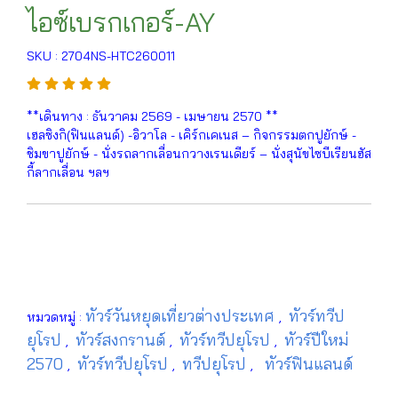
ไอซ์เบรกเกอร์-AY
SKU : 2704NS-HTC260011
**เดินทาง : ธันวาคม 2569 - เมษายน 2570 **
เฮลซิงกิ(ฟินแลนด์) -อิวาโล - เคิร์กเคเนส – กิจกรรมตกปูยักษ์ -
ชิมขาปูยักษ์ - นั่งรถลากเลื่อนกวางเรนเดียร์ – นั่งสุนัขไซบีเรียนฮัส
กี้ลากเลื่อน ฯลฯ
ทัวร์วันหยุดเที่ยวต่างประเทศ
ทัวร์ทวีป
หมวดหมู่ :
,
ยุโรป
ทัวร์สงกรานต์
ทัวร์ทวีปยุโรป
ทัวร์ปีใหม่
,
,
,
2570
ทัวร์ทวีปยุโรป
ทวีปยุโรป
ทัวร์ฟินแลนด์
,
,
,