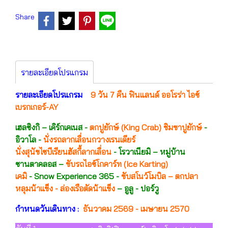
Share
รายละเอียดโปรแกรม
รายละเอียดโปรแกรม
9 วัน 7 คืน ฟินแลนด์ ออโรร่า ไอซ์
เบรกเกอร์-AY
เฮลซิงกิ – เคิร์กเคเนส -
ตกปูยักษ์ (King Crab) ชิมขาปูยักษ์
-
อิวาโล -
นั่งรถลากเลื่อนกวางเรนเดียร์
นั่งสุนัขไซบีเรียนฮัสกี้ลากเลื่อน
- โรวาเนียมิ – หมู่บ้าน
ซานตาคลอส –
ขับรถไอซ์โกคาร์ท (Ice Karting)
เคมิ
- Snow Experience 365 -
ขับสโนว์โมบิล – ตกปลา
หลุมน้าแข็ง - ล่องเรือตัดน้าแข็ง
– อูลู - ปอร์วู
กำหนดวันเดินทาง :
ธันวาคม 2569 - เมษายน 2570