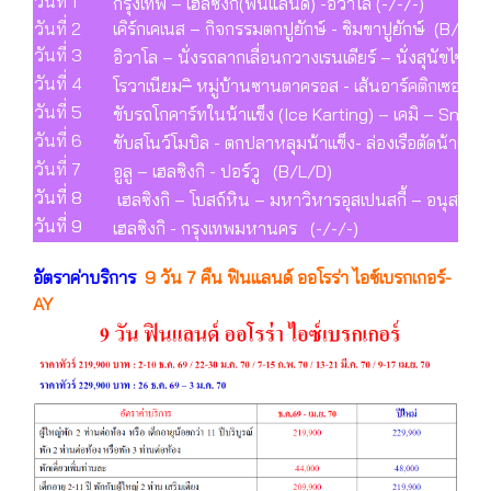
วันที่ 1
กรุงเทพ – เฮลซิงกิ(ฟินแลนด์) -อิวาโล (-/-/-)
วันที่ 2
เคิร์กเคเนส – กิจกรรมตกปูยักษ์ - ชิมขาปูยักษ์ (B/L/D
วันที่ 3
อิวาโล – นั่งรถลากเลื่อนกวางเรนเดียร์ – นั่งสุนัขไซบีเ
วันที่ 4
โรวาเนียม–ิ หมู่บ้านซานตาครอส - เส้นอาร์คติกเซอร์เค
วันที่ 5
ขับรถโกคาร์ทในน้าแข็ง (Ice Karting) – เคมิ – Sn
วันที่ 6
ขับสโนว์โมบิล - ตกปลาหลุมน้าแข็ง- ล่องเรือตัดน้าแข็ง
วันที่ 7
อูลู – เฮลซิงกิ - ปอร์วู (B/L/D)
วันที่ 8
เฮลซิงกิ – โบสถ์หิน – มหาวิหารอุสเปนสกี้ – อนุสาวรี
วันที่ 9
เฮลซิงกิ - กรุงเทพมหานคร (-/-/-)
อัตราค่าบริการ
9 วัน 7 คืน ฟินแลนด์ ออโรร่า ไอซ์เบรกเกอร์-
AY