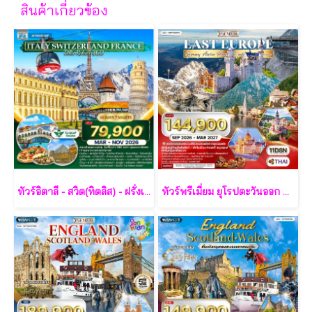
สินค้าเกี่ยวข้อง
ทัวร์อิตาลี - สวิต(ทิตลิส) - ฝรั่งเศส 10 วัน -SV
ทัวร์พรีเมี่ยม ยุโรปตะวันออก พักหมู่บ้านฮัลล์สตัทท์ 11วัน 8คืน - TG