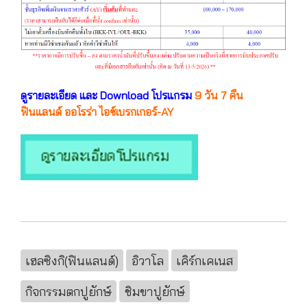
ดูรายละเอียด และ Download โปรแกรม
9 วัน 7 คืน
ฟินแลนด์ ออโรร่า ไอซ์เบรกเกอร์-AY
เฮลซิงกิ(ฟินแลนด์)
อิวาโล
เคิร์กเคเนส
กิจกรรมตกปูยักษ์
ชิมขาปูยักษ์