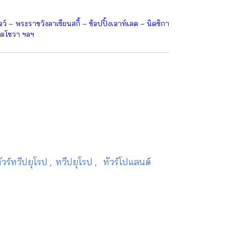
์ – พระราชวังลาเซียนสกี้ – ช้อปปิ้งเอาท์เลต – นิดซิกา
โตโชวา ฯลฯ
ัวร์ทวีปยุโรป
ทวีปยุโรป
ทัวร์โปแลนด์
,
,