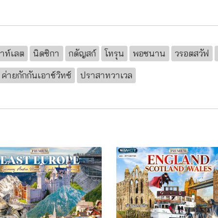
อาท์เลต
นิดซิกา
กดัญสก์
โทรุน
พอซนาน
วรอตสวัฟ
ค่ายกักกันเอาช์วิทซ์
ปราสาทวาเวล