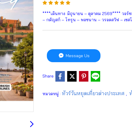
****เดินทาง: มิถุนายน – ตุลาคม 2569**** วอร์ซอว
– กดัญสก์ – โทรุน – พอซนาน – วรอตสวัฟ – เชส
Message Us
Share
ทัวร์วันหยุดเที่ยวต่างประเทศ
ท
หมวดหมู่ :
,