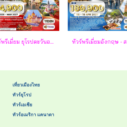
ทัวร์พรีเมี่ยม ยุโรปตะวันออก พักหมู่บ้านฮัลล์สตัทท์ 11วัน 8คืน - TG
เที่ยวเมืองไทย
ทัวร์ยุโรป
ทัวร์เอเชีย
ทัวร์อเมริกา แคนาดา