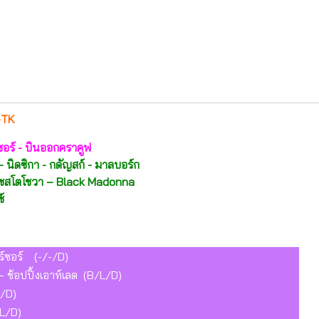
-TK
์ซอร์ - บินออกคราคูฟ
 นิดซิกา - กดัญสก์ - มาลบอร์ก
 เชสโตโชวา – Black Madonna
์
ร์ซอร์ (-/-/D)
– ช้อปปิ้งเอาท์เลต (B/L/D)
L/D)
L/D)