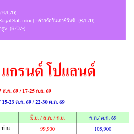
 (B/L/D)
 Royal Salt mine) - ค่ายกักกันเอาช์วิทซ์ (B/L/D)
าคูฟ (B/D/-)