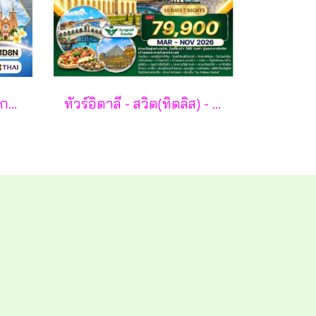
ทัวร์พรีเมี่ยมอังกฤษ - สกอตแลนด์ -เวลล์ 11 วัน - TG
ทัวร์อิตาลี - สวิต(ทิตลิส) - ฝรั่งเศส 10 วัน -SV