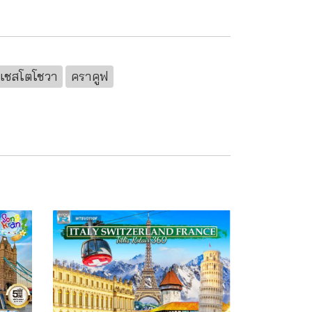
เชสโตโชวา
คราคูฟ