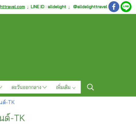
ghttravel.com
;
LINE ID : alldelight ; @alldelighttravel
ตะวันออกกลาง
เพิ่มเติม
ลนด์-TK
ลนด์-TK