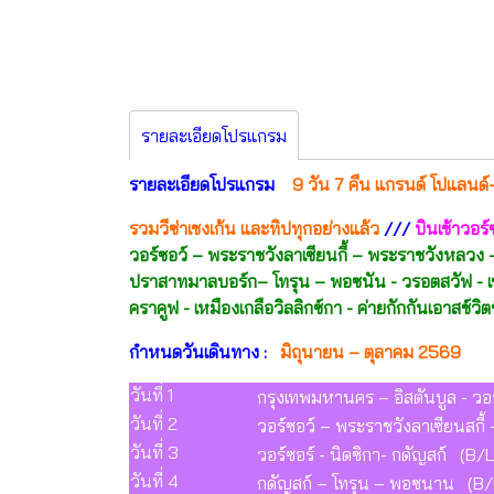
รายละเอียดโปรแกรม
รายละเอียดโปรแกรม
9 วัน 7 คืน แกรนด์ โปแลนด์
รวมวีซ่าเชงเก้น และทิปทุกอย่างแล้ว
///
บินเข้าวอร
วอร์ซอว์ – พระราชวังลาเซียนกี้ – พระราชวังหลวง –
ปราสาทมาลบอร์ก– โทรุน – พอซนัน - วรอตสวัฟ -
คราคูฟ - เหมืองเกลือวิลลิกซ์กา - ค่ายกักกันเอาสช์วิตช
กำหนดวันเดินทาง :
มิถุนายน – ตุลาคม 2569
วันที่ 1
กรุงเทพมหานคร – อิสตันบูล - วอ
วันที่ 2
วอร์ซอว์ – พระราชวังลาเซียนสกี้ 
วันที่ 3
วอร์ซอร์ - นิดซิกา- กดัญสก์ (B/
วันที่ 4
กดัญสก์ – โทรุน – พอซนาน (B/