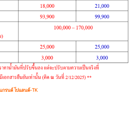
น แกรนด์ โปแลนด์-TK