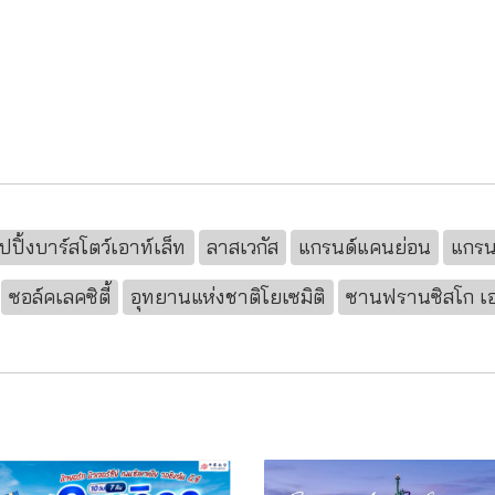
อปปิ้งบาร์สโตว์เอาท์เล็ท
ลาสเวกัส
แกรนด์แคนย่อน
แกรน
ซอล์คเลคซิตี้
อุทยานแห่งชาติโยเซมิติ
ซานฟรานซิสโก เอ