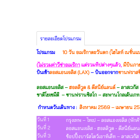
รายละเอียดโปรแกรม
โปรแกรม
10 วัน อเมริกาตะวันตก (ไฮไลท์ เนชั่น
(
ไม่รวมค่าวีซ่าอเมริกา
แต่รวมทิปต่างๆแล้ว,
มีบินภาย
บินเข้า
ลอสแอนเจลิส (LAX)
– บินออกจาก
ซานฟราสซ
ลอสแอนเจลิส –
ฮอลลีวูด & ดีสนีย์แลนด์
– ลาสเวกัส
ชาติโยเซมีติ – ซานฟรานซิสโก – สะพานโกลเด้นเกท – 
กำหนดวันเดินทาง :
สิงหาคม 2569 – เมษายน 2
วันที่ 1
กรุงเทพ – ไทเป – ลอสแองเจลิส (พักค้
วันที่ 2
ลอสแอนเจลิส - ฮอลลิวูด - ดีสนีย์แล
วันที่ 3
ช้อปปิ้งบาร์สโตว์เอาท์เล็ท – ลาสเวก