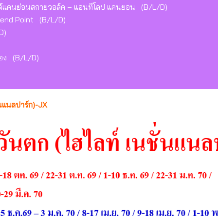
นด์แคนย่อนสกายวอล์ค – แอนทีโลป แคนยอน (B/L/D)
end Point (B/L/D)
D)
มือง (B/L/D)
ั่นแนลปาร์ก)-JX