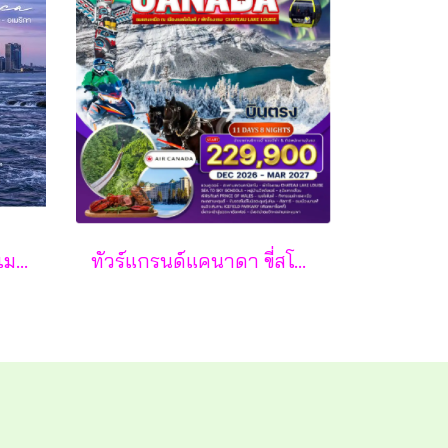
10 วัน 7 คืน แคนาดา อเมริกา - CX
ทัวร์แกรนด์แคนาดา ขี่สโนว์โมบิล นั่งเลื่อนสุนัขฮัสกี้ และล่าแสงเหนือ 11วัน 8คืน - AC