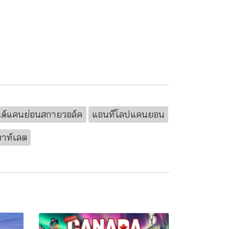
ด์แคนย่อนสกายวอล์ค
แอนทีโลปแคนยอน
าท์เลต