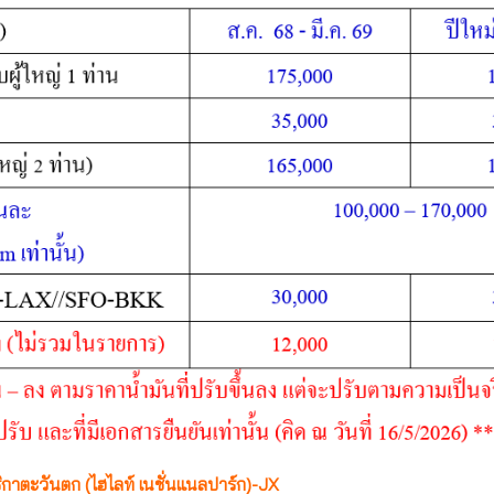
ิกาตะวันตก (ไฮไลท์ เนชั่นแนลปาร์ก)-JX