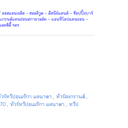
สแอนเจลิส – ฮอลลิวูด – ดีสนีย์แลนด์ – ช้อปปิ้งบาร์
 – แกรนด์แคนย่อนสกายวอล์ค – แอนทีโลปแคนยอน –
คซิตี้ ฯลฯ
ัวร์ทวีปอเมริกา แคนาดา
ทัวร์สงกรานต์
,
,
2570
ทัวร์ทวีปอเมริกา แคนาดา
ทวีป
,
,