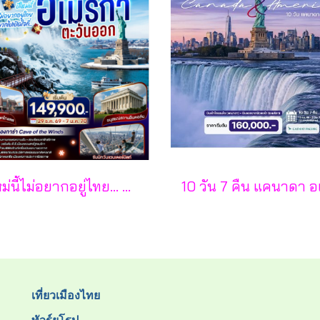
ปีใหม่นี้ไม่อยากอยู่ไทย... อยากไปเปิดใจที่ อเมริกาตะวันออก (นิวยอร์ก นิวเจอร์ซีย์ เพนซิลเวเนีย วอชิงตัน ดี.ซี.) 10 วัน 7 คืน - CI
เที่ยวเมืองไทย