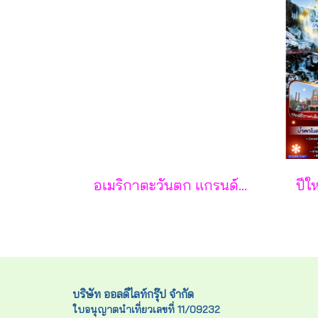
อเมริกาตะวันตก แกรนด์แคนยอนอลังการ ลาสเวกัสตระการตา ดิสนีย์แลนด์เต็มวัน (แอริโซนา ยูทาห์ เนวาดา แคลิฟอร์เนีย) 11 วัน 8 คืน - CI
บริษัท ออลดีไลท์กรุ๊ป จำกัด
ใบอนุญาตนำเที่ยวเลขที่ 11/09232