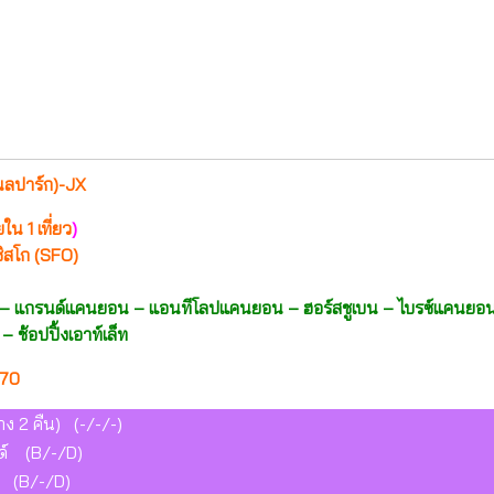
แนลปาร์ก)-JX
ใน 1 เที่ยว
)
ิสโก (SFO)
 – แกรนด์แคนยอน – แอนทีโลปแคนยอน – ฮอร์สชูเบน – ไบรซ์แคนยอน – 
ช้อปปิ้งเอาท์เล็ท
570
าง 2 คืน) (-/-/-)
นด์ (B/-/D)
ัส (B/-/D)