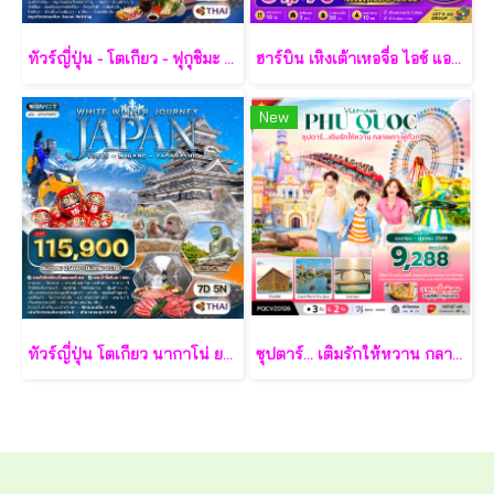
ทัวร์ญี่ปุ่น - โตเกียว - ฟุกุชิมะ - ยามากะตะ - เซนได 7 วัน - TG
ฮาร์บิน เหิงเต้าเหอจื่อ ไอซ์ แอนด์ สโนว์ เวิล์ด 7 วัน 5 คืน-XJ
New
ทัวร์ญี่ปุ่น โตเกียว นากาโน่ ยามานาชิ 7 วัน - TG
ซุปตาร์... เติมรักให้หวาน กลางเกาะฟูก๊วก 3 วัน 2 คืน - VZ