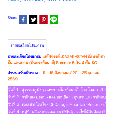
Share
รายละเอียดโปรแกรม
รายละเอียดโปรแกรม
มหัศจรรย์...KAZAKHSTAN อัลมาตี ชา
รีน แคนยอน (บินตรงอัลมาตี) Summer 6 วัน 4 คืน-KC
กำหนดวันเดินทาง :
11 – 16 สิงหาคม / 20 – 25 ตุลาคม
2569
วันที่ 1
สุวรรณภูมิ กรุงเทพฯ • เมืองอัลมาตี • โคก โตเบ (-/L/D)
วันที่ 2
ชาลินแคนยอน • แคนยอนสีดา • อุทยานแห่งชาติทะเลสาบ
วันที่ 3
ทะเลสาบโคลไซ • Oi-Qaragai Mountain Resort • เมืองอั
วันที่ 4
หมู่บ้านวัฒนธรรมและชาติพันธุ์ • รถไฟใต้ดินอัลมาตี • ถ